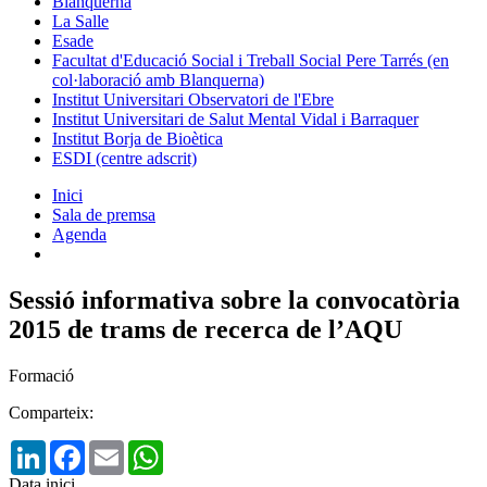
Blanquerna
La Salle
Esade
Facultat d'Educació Social i Treball Social Pere Tarrés (en
col·laboració amb Blanquerna)
Institut Universitari Observatori de l'Ebre
Institut Universitari de Salut Mental Vidal i Barraquer
Institut Borja de Bioètica
ESDI (centre adscrit)
Inici
Sala de premsa
Agenda
Sessió informativa sobre la convocatòria
2015 de trams de recerca de l’AQU
Formació
Comparteix:
LinkedIn
Facebook
Email
WhatsApp
Data inici