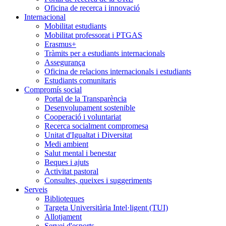
Oficina de recerca i innovació
Internacional
Mobilitat estudiants
Mobilitat professorat i PTGAS
Erasmus+
Tràmits per a estudiants internacionals
Assegurança
Oficina de relacions internacionals i estudiants
Estudiants comunitaris
Compromís social
Portal de la Transparència
Desenvolupament sostenible
Cooperació i voluntariat
Recerca socialment compromesa
Unitat d'Igualtat i Diversitat
Medi ambient
Salut mental i benestar
Beques i ajuts
Activitat pastoral
Consultes, queixes i suggeriments
Serveis
Biblioteques
Targeta Universitària Intel·ligent (TUI)
Allotjament
Servei d'esports