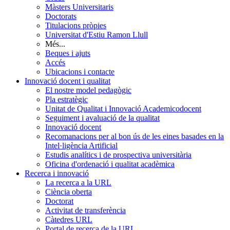
Màsters Universitaris
Doctorats
Titulacions pròpies
Universitat d'Estiu Ramon Llull
Més...
Beques i ajuts
Accés
Ubicacions i contacte
Innovació docent i qualitat
El nostre model pedagògic
Pla estratègic
Unitat de Qualitat i Innovació Academicodocent
Seguiment i avaluació de la qualitat
Innovació docent
Recomanacions per al bon ús de les eines basades en la
Intel·ligència Artificial
Estudis analítics i de prospectiva universitària
Oficina d'ordenació i qualitat acadèmica
Recerca i innovació
La recerca a la URL
Ciència oberta
Doctorat
Activitat de transferència
Càtedres URL
Portal de recerca de la URL