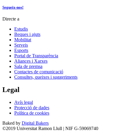
Segueix-nos!
Directe a
Estudis
Beques i ajuts
Mobilitat
Serveis
Esports
Portal de Transparència
Aliances i Xarxes
Sala de premsa
Contactes de comunicació
Consultes, queixes i suggeriments
Legal
Avís legal
Protecció de dades
Política de cookies
Baked by
Digital Bakers
©2019 Universitat Ramon Llull | NIF G-59069740