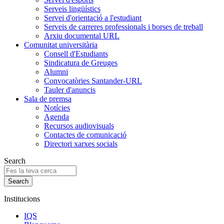
Serveis lingüístics
Servei d'orientació a l'estudiant
Serveis de carreres professionals i borses de treball
Arxiu documental URL
Comunitat universitària
Consell d'Estudiants
Sindicatura de Greuges
Alumni
Convocatòries Santander-URL
Tauler d'anuncis
Sala de premsa
Notícies
Agenda
Recursos audiovisuals
Contactes de comunicació
Directori xarxes socials
Search
Institucions
IQS