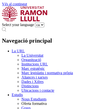
Vés al contingut
Select your language
Navegació principal
La URL
La Universitat
Organització
Institucions URL
Marc estratègic
Marc legislatiu i normativa pròpia
Aliances i xarxes
Dades i Xifres
Distincions
Ubicacions i contacte
Estudis
Nous Estudiants
Oferta formativa
Graus