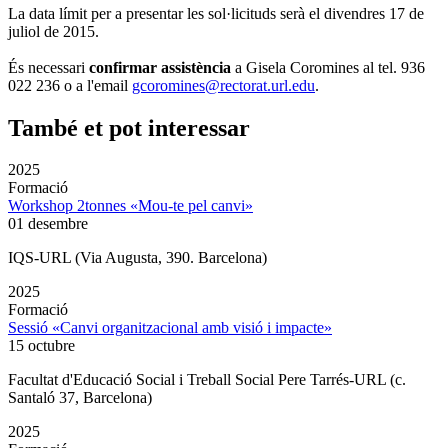
La data límit per a presentar les sol·licituds serà el divendres 17 de
juliol de 2015.
És necessari
confirmar assistència
a Gisela Coromines al tel. 936
022 236 o a l'email
gcoromines@rectorat.url.edu
.
També et pot interessar
2025
Formació
Workshop 2tonnes «Mou-te pel canvi»
01 desembre
IQS-URL (Via Augusta, 390. Barcelona)
2025
Formació
Sessió «Canvi organitzacional amb visió i impacte»
15 octubre
Facultat d'Educació Social i Treball Social Pere Tarrés-URL (c.
Santaló 37, Barcelona)
2025