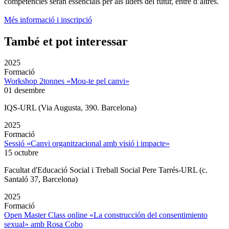
competències seran essencials per als líders del futur, entre d’altres.
Més informació i inscripció
També et pot interessar
2025
Formació
Workshop 2tonnes «Mou-te pel canvi»
01 desembre
IQS-URL (Via Augusta, 390. Barcelona)
2025
Formació
Sessió «Canvi organitzacional amb visió i impacte»
15 octubre
Facultat d'Educació Social i Treball Social Pere Tarrés-URL (c.
Santaló 37, Barcelona)
2025
Formació
Open Master Class online «La construcción del consentimiento
sexual» amb Rosa Cobo