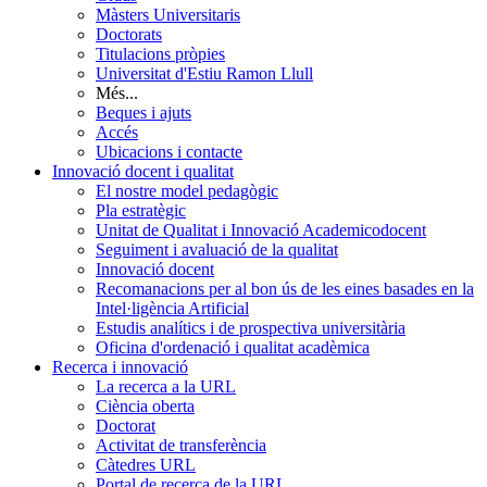
Màsters Universitaris
Doctorats
Titulacions pròpies
Universitat d'Estiu Ramon Llull
Més...
Beques i ajuts
Accés
Ubicacions i contacte
Innovació docent i qualitat
El nostre model pedagògic
Pla estratègic
Unitat de Qualitat i Innovació Academicodocent
Seguiment i avaluació de la qualitat
Innovació docent
Recomanacions per al bon ús de les eines basades en la
Intel·ligència Artificial
Estudis analítics i de prospectiva universitària
Oficina d'ordenació i qualitat acadèmica
Recerca i innovació
La recerca a la URL
Ciència oberta
Doctorat
Activitat de transferència
Càtedres URL
Portal de recerca de la URL