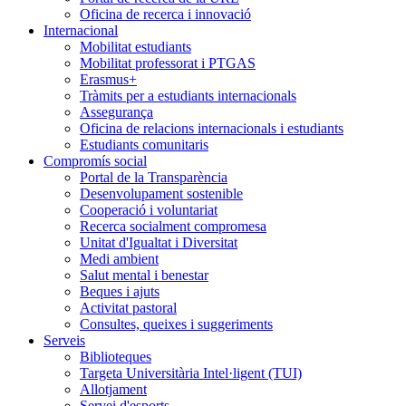
Oficina de recerca i innovació
Internacional
Mobilitat estudiants
Mobilitat professorat i PTGAS
Erasmus+
Tràmits per a estudiants internacionals
Assegurança
Oficina de relacions internacionals i estudiants
Estudiants comunitaris
Compromís social
Portal de la Transparència
Desenvolupament sostenible
Cooperació i voluntariat
Recerca socialment compromesa
Unitat d'Igualtat i Diversitat
Medi ambient
Salut mental i benestar
Beques i ajuts
Activitat pastoral
Consultes, queixes i suggeriments
Serveis
Biblioteques
Targeta Universitària Intel·ligent (TUI)
Allotjament
Servei d'esports