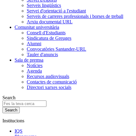
Serveis lingüístics
Servei d'orientació a l'estudiant
Serveis de carreres professionals i borses de treball
Arxiu documental URL
Comunitat universitària
Consell d'Estudiants
Sindicatura de Greuges
Alumni
Convocatòries Santander-URL
Tauler d'anuncis
Sala de premsa
Notícies
Agenda
Recursos audiovisuals
Contactes de comunicació
Directori xarxes socials
Search
Institucions
IQS