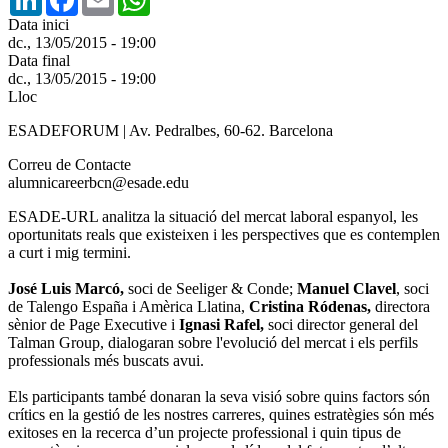
Data inici
dc., 13/05/2015 - 19:00
Data final
dc., 13/05/2015 - 19:00
Lloc
ESADEFORUM | Av. Pedralbes, 60-62. Barcelona
Correu de Contacte
alumnicareerbcn@esade.edu
ESADE-URL analitza la situació del mercat laboral espanyol, les
oportunitats reals que existeixen i les perspectives que es contemplen
a curt i mig termini.
José Luis Marcó,
soci de Seeliger & Conde;
Manuel Clavel
, soci
de Talengo España i Amèrica Llatina,
Cristina Ródenas,
directora
sènior de Page Executive i
Ignasi Rafel,
soci director general del
Talman Group, dialogaran sobre l'evolució del mercat i els perfils
professionals més buscats avui.
Els participants també donaran la seva visió sobre quins factors són
crítics en la gestió de les nostres carreres, quines estratègies són més
exitoses en la recerca d’un projecte professional i quin tipus de