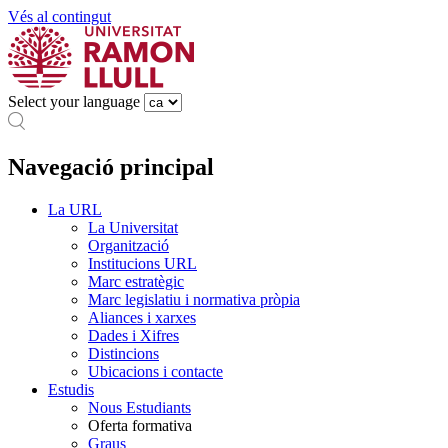
Vés al contingut
Select your language
Navegació principal
La URL
La Universitat
Organització
Institucions URL
Marc estratègic
Marc legislatiu i normativa pròpia
Aliances i xarxes
Dades i Xifres
Distincions
Ubicacions i contacte
Estudis
Nous Estudiants
Oferta formativa
Graus