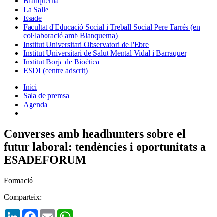
Blanquerna
La Salle
Esade
Facultat d'Educació Social i Treball Social Pere Tarrés (en
col·laboració amb Blanquerna)
Institut Universitari Observatori de l'Ebre
Institut Universitari de Salut Mental Vidal i Barraquer
Institut Borja de Bioètica
ESDI (centre adscrit)
Inici
Sala de premsa
Agenda
Converses amb headhunters sobre el
futur laboral: tendències i oportunitats a
ESADEFORUM
Formació
Comparteix:
LinkedIn
Facebook
Email
WhatsApp