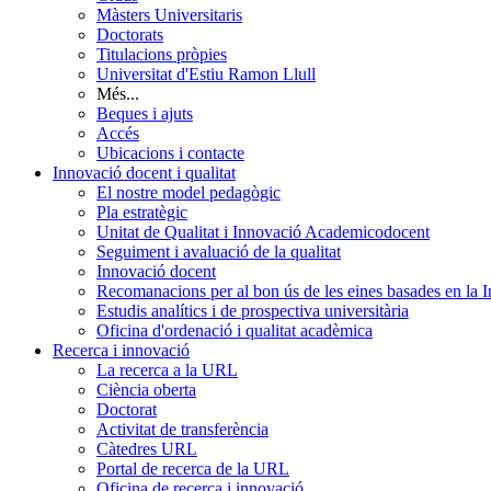
Màsters Universitaris
Doctorats
Titulacions pròpies
Universitat d'Estiu Ramon Llull
Més...
Beques i ajuts
Accés
Ubicacions i contacte
Innovació docent i qualitat
El nostre model pedagògic
Pla estratègic
Unitat de Qualitat i Innovació Academicodocent
Seguiment i avaluació de la qualitat
Innovació docent
Recomanacions per al bon ús de les eines basades en la Int
Estudis analítics i de prospectiva universitària
Oficina d'ordenació i qualitat acadèmica
Recerca i innovació
La recerca a la URL
Ciència oberta
Doctorat
Activitat de transferència
Càtedres URL
Portal de recerca de la URL
Oficina de recerca i innovació