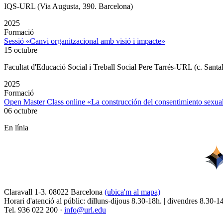
IQS-URL (Via Augusta, 390. Barcelona)
2025
Formació
Sessió «Canvi organitzacional amb visió i impacte»
15 octubre
Facultat d'Educació Social i Treball Social Pere Tarrés-URL (c. Santa
2025
Formació
Open Master Class online «La construcción del consentimiento sex
06 octubre
En línia
Claravall 1-3. 08022 Barcelona
(ubica'm al mapa)
Horari d'atenció al públic: dilluns-dijous 8.30-18h. | divendres 8.30-1
Tel. 936 022 200 ·
info@url.edu