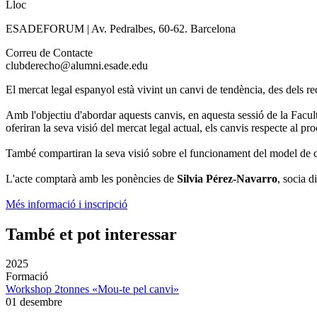
Lloc
ESADEFORUM | Av. Pedralbes, 60-62. Barcelona
Correu de Contacte
clubderecho@alumni.esade.edu
El mercat legal espanyol està vivint un canvi de tendència, des dels re
Amb l'objectiu d'abordar aquests canvis, en aquesta sessió de la Fac
oferiran la seva visió del mercat legal actual, els canvis respecte al pro
També compartiran la seva visió sobre el funcionament del model de co
L'acte comptarà amb les ponències de
Silvia Pérez-Navarro
, socia d
Més informació i inscripció
També et pot interessar
2025
Formació
Workshop 2tonnes «Mou-te pel canvi»
01 desembre