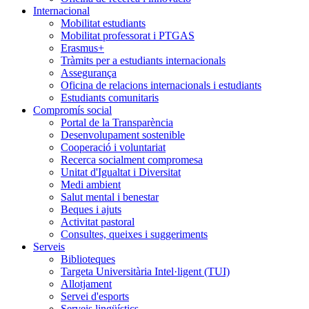
Internacional
Mobilitat estudiants
Mobilitat professorat i PTGAS
Erasmus+
Tràmits per a estudiants internacionals
Assegurança
Oficina de relacions internacionals i estudiants
Estudiants comunitaris
Compromís social
Portal de la Transparència
Desenvolupament sostenible
Cooperació i voluntariat
Recerca socialment compromesa
Unitat d'Igualtat i Diversitat
Medi ambient
Salut mental i benestar
Beques i ajuts
Activitat pastoral
Consultes, queixes i suggeriments
Serveis
Biblioteques
Targeta Universitària Intel·ligent (TUI)
Allotjament
Servei d'esports
Serveis lingüístics