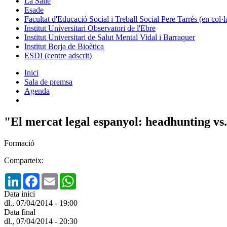
La Salle
Esade
Facultat d'Educació Social i Treball Social Pere Tarrés (en col
Institut Universitari Observatori de l'Ebre
Institut Universitari de Salut Mental Vidal i Barraquer
Institut Borja de Bioètica
ESDI (centre adscrit)
Inici
Sala de premsa
Agenda
"El mercat legal espanyol: headhunting v
Formació
Comparteix:
LinkedIn
Facebook
Email
WhatsApp
Data inici
dl., 07/04/2014 - 19:00
Data final
dl., 07/04/2014 - 20:30