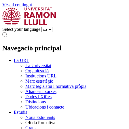
Vés al contingut
Select your language
Navegació principal
La URL
La Universitat
Organització
Institucions URL
Marc estratègic
Marc legislatiu i normativa pròpia
Aliances i xarxes
Dades i Xifres
Distincions
Ubicacions i contacte
Estudis
Nous Estudiants
Oferta formativa
Graus