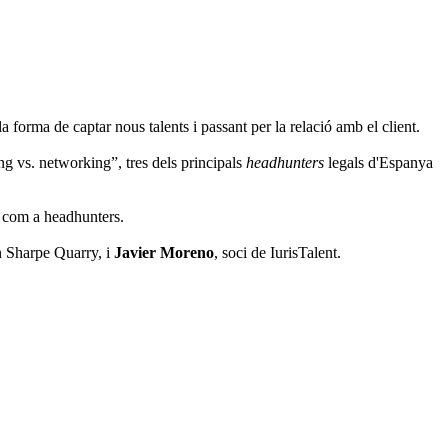
 forma de captar nous talents i passant per la relació amb el client.
g vs. networking”, tres dels principals
headhunters
legals d'Espanya
r com a headhunters.
on Sharpe Quarry, i
Javier Moreno
, soci de IurisTalent.