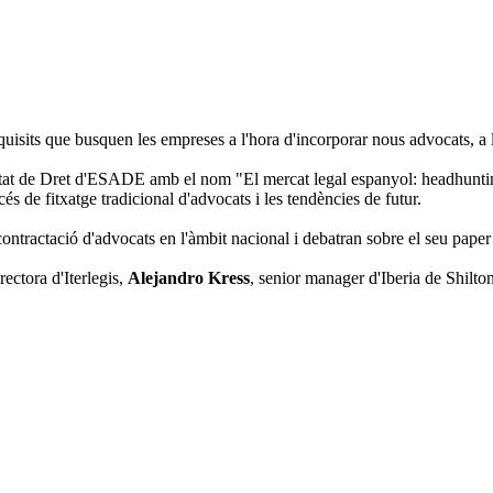
quisits que busquen les empreses a l'hora d'incorporar nous advocats, a la
ultat de Dret d'ESADE amb el nom "El mercat legal espanyol: headhuntin
cés de fitxatge tradicional d'advocats i les tendències de futur.
ntractació d'advocats en l'àmbit nacional i debatran sobre el seu pape
irectora d'Iterlegis,
Alejandro Kress
, senior manager d'Iberia de Shilt