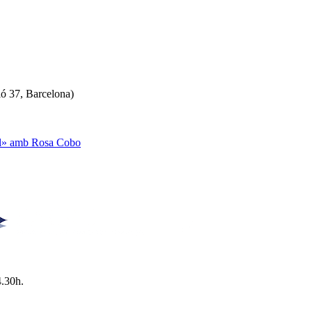
ló 37, Barcelona)
ual» amb Rosa Cobo
4.30h.