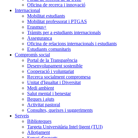
Oficina de recerca i innovació
Internacional
Mobilitat estudiants
Mobilitat professorat i PTGAS
Erasmus+
Tràmits per a estudiants internacionals
Assegurança
Oficina de relacions internacionals i estudiants
Estudiants comunitaris
Compromís social
Portal de la Transparència
Desenvolupament sostenible
Cooperació i voluntariat
Recerca socialment compromesa
Unitat d'Igualtat i Diversitat
Medi ambient
Salut mental i benestar
Beques i ajuts
Activitat pastoral
Consultes, queixes i suggeriments
Serveis
Biblioteques
Targeta Universitària Intel·ligent (TUI)
Allotjament
Servei d'esports