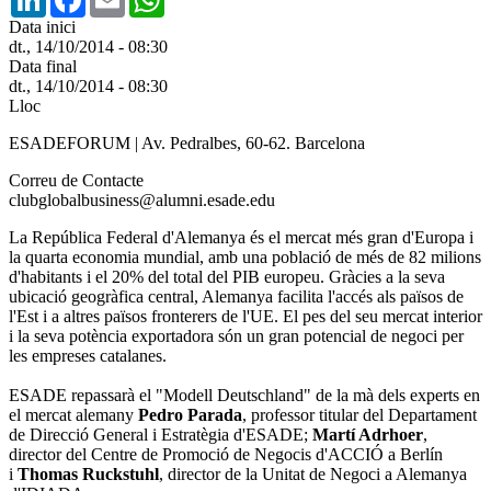
Data inici
dt., 14/10/2014 - 08:30
Data final
dt., 14/10/2014 - 08:30
Lloc
ESADEFORUM | Av. Pedralbes, 60-62. Barcelona
Correu de Contacte
clubglobalbusiness@alumni.esade.edu
La República Federal d'Alemanya és el mercat més gran d'Europa i
la quarta economia mundial, amb una població de més de 82 milions
d'habitants i el 20% del total del PIB europeu. Gràcies a la seva
ubicació geogràfica central, Alemanya facilita l'accés als països de
l'Est i a altres països fronterers de l'UE. El pes del seu mercat interior
i la seva potència exportadora són un gran potencial de negoci per
les empreses catalanes.
ESADE repassarà el "Modell Deutschland" de la mà dels experts en
el mercat alemany
Pedro Parada
, professor titular del Departament
de Direcció General i Estratègia d'ESADE;
Martí Adrhoer
,
director del Centre de Promoció de Negocis d'ACCIÓ a Berlín
i
Thomas Ruckstuhl
, director de la Unitat de Negoci a Alemanya