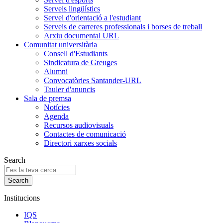
Serveis lingüístics
Servei d'orientació a l'estudiant
Serveis de carreres professionals i borses de treball
Arxiu documental URL
Comunitat universitària
Consell d'Estudiants
Sindicatura de Greuges
Alumni
Convocatòries Santander-URL
Tauler d'anuncis
Sala de premsa
Notícies
Agenda
Recursos audiovisuals
Contactes de comunicació
Directori xarxes socials
Search
Institucions
IQS