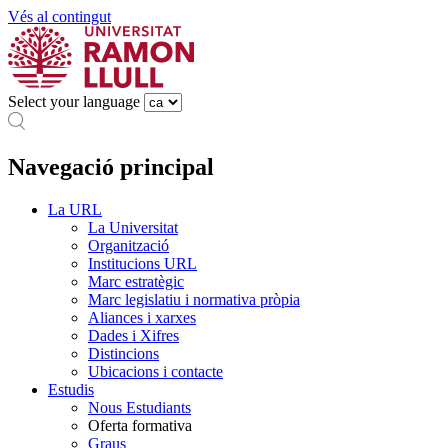
Vés al contingut
Select your language
Navegació principal
La URL
La Universitat
Organització
Institucions URL
Marc estratègic
Marc legislatiu i normativa pròpia
Aliances i xarxes
Dades i Xifres
Distincions
Ubicacions i contacte
Estudis
Nous Estudiants
Oferta formativa
Graus