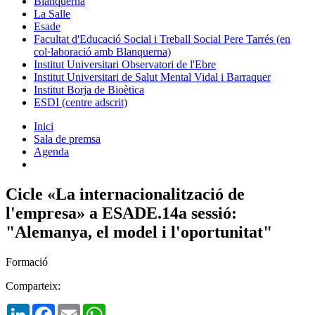
Blanquerna
La Salle
Esade
Facultat d'Educació Social i Treball Social Pere Tarrés (en
col·laboració amb Blanquerna)
Institut Universitari Observatori de l'Ebre
Institut Universitari de Salut Mental Vidal i Barraquer
Institut Borja de Bioètica
ESDI (centre adscrit)
Inici
Sala de premsa
Agenda
Cicle «La internacionalització de
l'empresa» a ESADE.14a sessió:
"Alemanya, el model i l'oportunitat"
Formació
Comparteix:
LinkedIn
Facebook
Email
WhatsApp