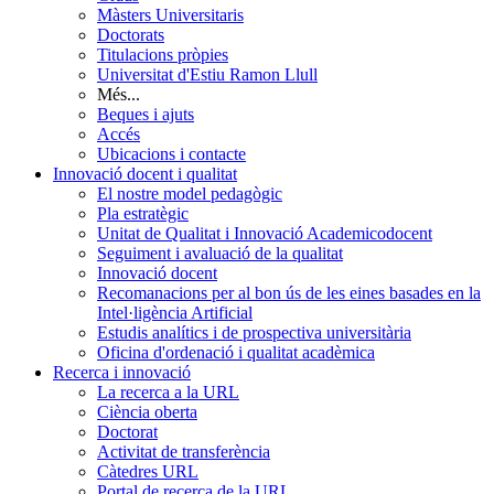
Màsters Universitaris
Doctorats
Titulacions pròpies
Universitat d'Estiu Ramon Llull
Més...
Beques i ajuts
Accés
Ubicacions i contacte
Innovació docent i qualitat
El nostre model pedagògic
Pla estratègic
Unitat de Qualitat i Innovació Academicodocent
Seguiment i avaluació de la qualitat
Innovació docent
Recomanacions per al bon ús de les eines basades en la
Intel·ligència Artificial
Estudis analítics i de prospectiva universitària
Oficina d'ordenació i qualitat acadèmica
Recerca i innovació
La recerca a la URL
Ciència oberta
Doctorat
Activitat de transferència
Càtedres URL
Portal de recerca de la URL