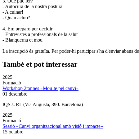
3. Què puc fer?
- Autocura de la nostra postura
- A cuinar!
- Quan actuo?
4. Em preparo per decidir
- Entrevistes a professionals de la salut
- Blanquerna et mou
La inscripció és gratuïta. Per poder-hi participar s'ha d'enviar abans 
També et pot interessar
2025
Formació
Workshop 2tonnes «Mou-te pel canvi»
01 desembre
IQS-URL (Via Augusta, 390. Barcelona)
2025
Formació
Sessió «Canvi organitzacional amb visió i impacte»
15 octubre