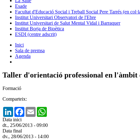
La Salle
Esade
Facultat d'Educació Social i Treball Social Pere Tarrés (en col
Institut Universitari Observatori de l'Ebre
Institut Universitari de Salut Mental Vidal i Barraquer
Institut Borja de Bioètica
ESDI (centre adscrit)
Inici
Sala de premsa
Agenda
Taller d'orientació professional en l'àmbit
Formació
Comparteix:
LinkedIn
Facebook
Email
WhatsApp
Data inici
dt., 25/06/2013 - 09:00
Data final
dv., 28/06/2013 - 14:00