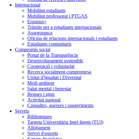
Internacional
Mobilitat estudiants
Mobilitat professorat i PTGAS
Erasmus+
Tràmits per a estudiants internacionals
Assegurança
Oficina de relacions internacionals i estudiants
Estudiants comunitaris
Compromís social
Portal de la Transparència
Desenvolupament sostenible
Cooperació i voluntariat
Recerca socialment compromesa
Unitat d'Igualtat i Diversitat
Medi ambient
Salut mental i benestar
Beques i ajuts
Activitat pastoral
Consultes, queixes i suggeriments
Serveis
Biblioteques
Targeta Universitària Intel·ligent (TUI)
Allotjament
Servei d'esports
Serveis lingüístics