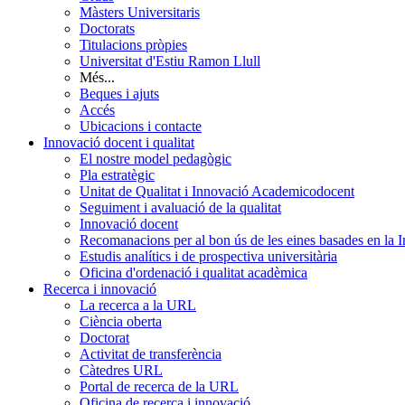
Màsters Universitaris
Doctorats
Titulacions pròpies
Universitat d'Estiu Ramon Llull
Més...
Beques i ajuts
Accés
Ubicacions i contacte
Innovació docent i qualitat
El nostre model pedagògic
Pla estratègic
Unitat de Qualitat i Innovació Academicodocent
Seguiment i avaluació de la qualitat
Innovació docent
Recomanacions per al bon ús de les eines basades en la Int
Estudis analítics i de prospectiva universitària
Oficina d'ordenació i qualitat acadèmica
Recerca i innovació
La recerca a la URL
Ciència oberta
Doctorat
Activitat de transferència
Càtedres URL
Portal de recerca de la URL
Oficina de recerca i innovació