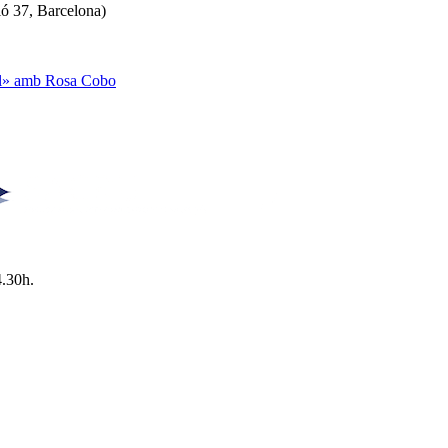
ló 37, Barcelona)
ual» amb Rosa Cobo
4.30h.