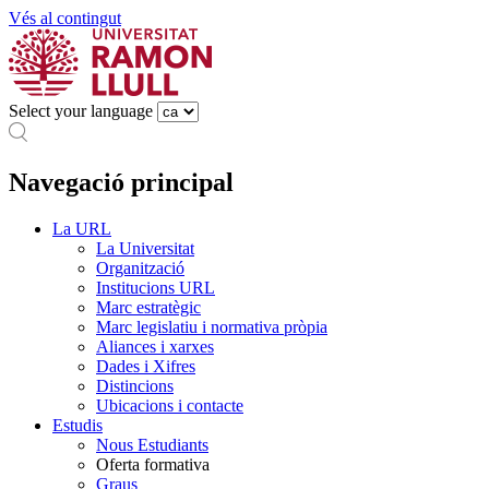
Vés al contingut
Select your language
Navegació principal
La URL
La Universitat
Organització
Institucions URL
Marc estratègic
Marc legislatiu i normativa pròpia
Aliances i xarxes
Dades i Xifres
Distincions
Ubicacions i contacte
Estudis
Nous Estudiants
Oferta formativa
Graus