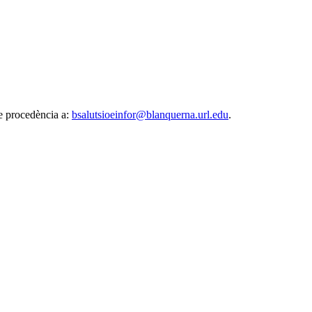
de procedència a:
bsalutsioeinfor@blanquerna.url.edu
.