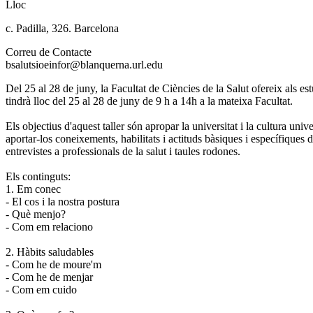
Lloc
c. Padilla, 326. Barcelona
Correu de Contacte
bsalutsioeinfor@blanquerna.url.edu
Del 25 al 28 de juny, la Facultat de Ciències de la Salut ofereix als estu
tindrà lloc del 25 al 28 de juny de 9 h a 14h a la mateixa Facultat.
Els objectius d'aquest taller són apropar la universitat i la cultura unive
aportar-los coneixements, habilitats i actituds bàsiques i específiques de
entrevistes a professionals de la salut i taules rodones.
Els continguts:
1. Em conec
- El cos i la nostra postura
- Què menjo?
- Com em relaciono
2. Hàbits saludables
- Com he de moure'm
- Com he de menjar
- Com em cuido