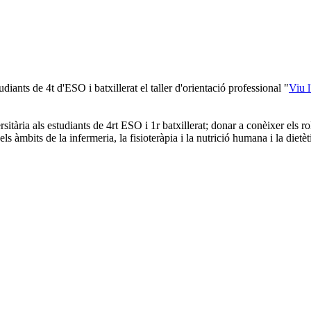
diants de 4t d'ESO i batxillerat el taller d'orientació professional "
Viu l
rsitària als estudiants de 4rt ESO i 1r batxillerat; donar a conèixer els rol
ls àmbits de la infermeria, la fisioteràpia i la nutrició humana i la dietèt