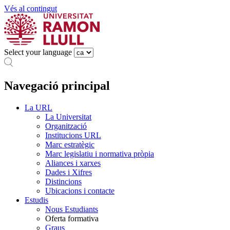
Vés al contingut
Select your language
Navegació principal
La URL
La Universitat
Organització
Institucions URL
Marc estratègic
Marc legislatiu i normativa pròpia
Aliances i xarxes
Dades i Xifres
Distincions
Ubicacions i contacte
Estudis
Nous Estudiants
Oferta formativa
Graus