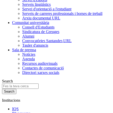
Serveis lingüístics
Servei d'orientació a l'estudiant
Serveis de carreres professionals i borses de treball
Arxiu documental URL
Comunitat universitària
Consell d'Estudiants
Sindicatura de Greuges
Alumni
Convocatòries Santander-URL
Tauler d'anuncis
Sala de premsa
Notícies
Agenda
Recursos audiovisuals
Contactes de comunicació
Directori xarxes socials
Search
Institucions
IQS