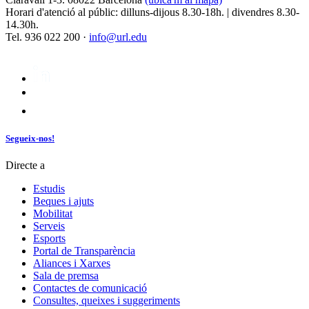
Horari d'atenció al públic: dilluns-dijous 8.30-18h. | divendres 8.30-
14.30h.
Tel. 936 022 200 ·
info@url.edu
Segueix-nos!
Directe a
Estudis
Beques i ajuts
Mobilitat
Serveis
Esports
Portal de Transparència
Aliances i Xarxes
Sala de premsa
Contactes de comunicació
Consultes, queixes i suggeriments