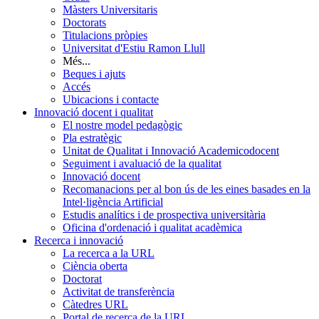
Màsters Universitaris
Doctorats
Titulacions pròpies
Universitat d'Estiu Ramon Llull
Més...
Beques i ajuts
Accés
Ubicacions i contacte
Innovació docent i qualitat
El nostre model pedagògic
Pla estratègic
Unitat de Qualitat i Innovació Academicodocent
Seguiment i avaluació de la qualitat
Innovació docent
Recomanacions per al bon ús de les eines basades en la
Intel·ligència Artificial
Estudis analítics i de prospectiva universitària
Oficina d'ordenació i qualitat acadèmica
Recerca i innovació
La recerca a la URL
Ciència oberta
Doctorat
Activitat de transferència
Càtedres URL
Portal de recerca de la URL