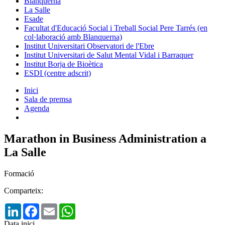
Blanquerna
La Salle
Esade
Facultat d'Educació Social i Treball Social Pere Tarrés (en
col·laboració amb Blanquerna)
Institut Universitari Observatori de l'Ebre
Institut Universitari de Salut Mental Vidal i Barraquer
Institut Borja de Bioètica
ESDI (centre adscrit)
Inici
Sala de premsa
Agenda
Marathon in Business Administration a
La Salle
Formació
Comparteix:
LinkedIn
Facebook
Email
WhatsApp
Data inici