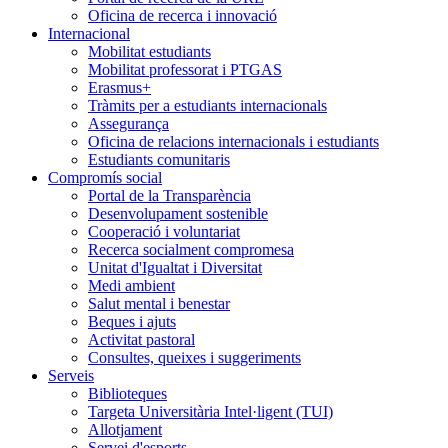
Oficina de recerca i innovació
Internacional
Mobilitat estudiants
Mobilitat professorat i PTGAS
Erasmus+
Tràmits per a estudiants internacionals
Assegurança
Oficina de relacions internacionals i estudiants
Estudiants comunitaris
Compromís social
Portal de la Transparència
Desenvolupament sostenible
Cooperació i voluntariat
Recerca socialment compromesa
Unitat d'Igualtat i Diversitat
Medi ambient
Salut mental i benestar
Beques i ajuts
Activitat pastoral
Consultes, queixes i suggeriments
Serveis
Biblioteques
Targeta Universitària Intel·ligent (TUI)
Allotjament
Servei d'esports