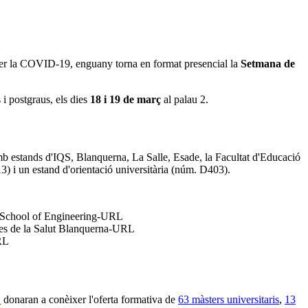
 per la COVID-19, enguany torna en format presencial la
Setmana de
 i postgraus, els dies
18 i 19 de març
al palau 2.
 estands d'IQS, Blanquerna, La Salle, Esade, la Facultat d'Educació
3) i un estand d'orientació universitària (núm. D403).
S School of Engineering-URL
cies de la Salut Blanquerna-URL
RL
L
donaran a conèixer l'oferta formativa de
63 màsters universitaris
,
13