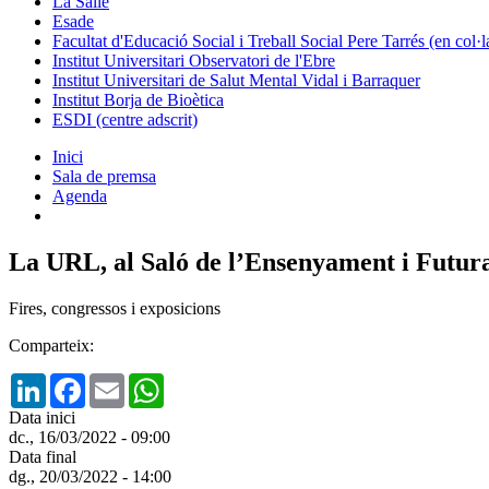
La Salle
Esade
Facultat d'Educació Social i Treball Social Pere Tarrés (en col
Institut Universitari Observatori de l'Ebre
Institut Universitari de Salut Mental Vidal i Barraquer
Institut Borja de Bioètica
ESDI (centre adscrit)
Inici
Sala de premsa
Agenda
La URL, al Saló de l’Ensenyament i Futur
Fires, congressos i exposicions
Comparteix:
LinkedIn
Facebook
Email
WhatsApp
Data inici
dc., 16/03/2022 - 09:00
Data final
dg., 20/03/2022 - 14:00