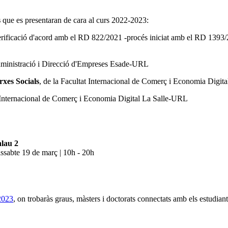
s
que es presentaran de cara al curs 2022-2023:
erificació d'acord amb el RD 822/2021 -procés iniciat amb el RD 1393/
dministració i Direcció d'Empreses Esade-URL
xes Socials
, de la Facultat Internacional de Comerç i Economia Digit
t Internacional de Comerç i Economia Digital La Salle-URL
alau 2
issabte 19 de març | 10h - 20h
2023
, on trobaràs graus, màsters i doctorats connectats amb els estudiant