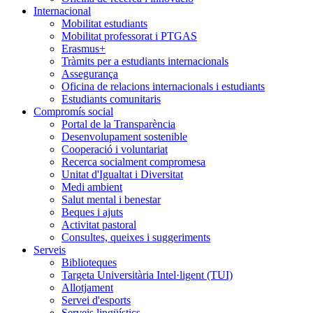
Internacional
Mobilitat estudiants
Mobilitat professorat i PTGAS
Erasmus+
Tràmits per a estudiants internacionals
Assegurança
Oficina de relacions internacionals i estudiants
Estudiants comunitaris
Compromís social
Portal de la Transparència
Desenvolupament sostenible
Cooperació i voluntariat
Recerca socialment compromesa
Unitat d'Igualtat i Diversitat
Medi ambient
Salut mental i benestar
Beques i ajuts
Activitat pastoral
Consultes, queixes i suggeriments
Serveis
Biblioteques
Targeta Universitària Intel·ligent (TUI)
Allotjament
Servei d'esports
Serveis lingüístics