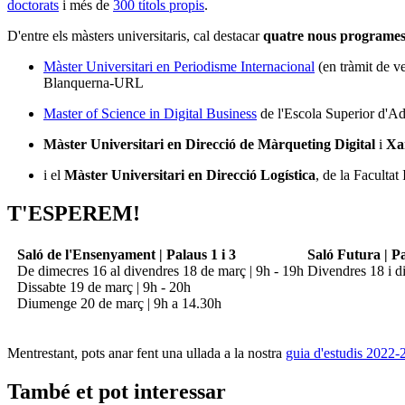
doctorats
i més de
300 títols propis
.
D'entre els màsters universitaris, cal destacar
quatre nous programe
Màster Universitari en Periodisme Internacional
(en tràmit de v
Blanquerna-URL
Master of Science in Digital Business
de l'Escola Superior d'A
Màster Universitari en Direcció de Màrqueting Digital
i
Xar
i el
Màster Universitari en Direcció Logística
, de la Faculta
T'ESPEREM!
Saló de l'Ensenyament | Palaus 1 i 3
Saló Futura | P
De dimecres 16 al divendres 18 de març | 9h - 19h
Divendres 18 i d
Dissabte 19 de març | 9h - 20h
Diumenge 20 de març | 9h a 14.30h
Mentrestant, pots anar fent una ullada a la nostra
guia d'estudis 2022-
També et pot interessar