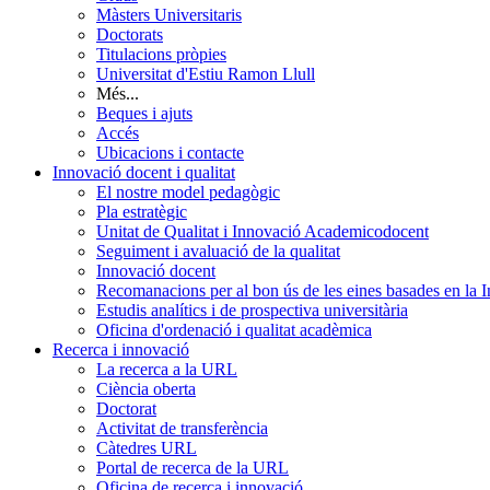
Màsters Universitaris
Doctorats
Titulacions pròpies
Universitat d'Estiu Ramon Llull
Més...
Beques i ajuts
Accés
Ubicacions i contacte
Innovació docent i qualitat
El nostre model pedagògic
Pla estratègic
Unitat de Qualitat i Innovació Academicodocent
Seguiment i avaluació de la qualitat
Innovació docent
Recomanacions per al bon ús de les eines basades en la Int
Estudis analítics i de prospectiva universitària
Oficina d'ordenació i qualitat acadèmica
Recerca i innovació
La recerca a la URL
Ciència oberta
Doctorat
Activitat de transferència
Càtedres URL
Portal de recerca de la URL
Oficina de recerca i innovació