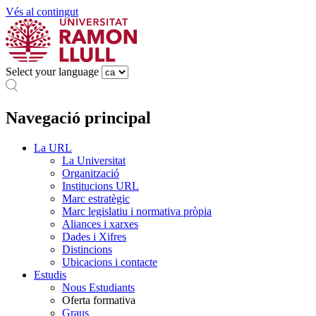
Vés al contingut
Select your language
Navegació principal
La URL
La Universitat
Organització
Institucions URL
Marc estratègic
Marc legislatiu i normativa pròpia
Aliances i xarxes
Dades i Xifres
Distincions
Ubicacions i contacte
Estudis
Nous Estudiants
Oferta formativa
Graus