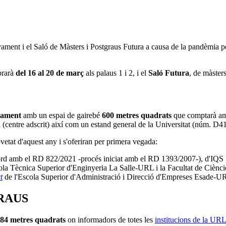
yament i el Saló de Màsters i Postgraus Futura a causa de la pandèmia
brarà
del 16 al 20 de març
als palaus 1 i 2, i el
Saló Futura
, de màsters
yament
amb un espai de gairebé
600 metres quadrats
que comptarà amb
 (centre adscrit) així com un estand general de la Universitat (núm. D41
ovetat d'aquest any i s'oferiran per primera vegada:
acord amb el RD 822/2021 -procés iniciat amb el RD 1393/2007-), d'IQ
scola Tècnica Superior d'Enginyeria La Salle-URL i la Facultat de Cièn
t
de l'Escola Superior d'Administració i Direcció d'Empreses Esade-U
RAUS
84 metres quadrats
on informadors de totes les
institucions de la UR