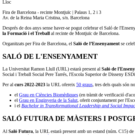
Lloc
Fira de Barcelona - recinte Montjuïc | Palaus 1, 2 i 3
Av. de la Reina Maria Cristina, s/n. Barcelona
Després de dos anys sense haver-se pogut celebrar el Saló de l'Ensen
la Formació i el Treball
al recinte de Montjuïc de Barcelona.
Organitzats per Fira de Barcelona, el
Saló de l’Ensenyament
se cele
SALÓ DE L'ENSENYAMENT
La Universitat Ramon Llull (URL) estarà present al
Saló de l'Ensen
Social i Treball Social Pere Tarrés, l'Escola Superior de Disseny ESDi
Per al
curs 2022-2023
la URL ofereix
50 graus
, tres dels quals són n
el
Grau en Ciències Biomèdiques
(en tràmit de verificació d'
el
Grau en Enginyeria de la Salut
, oferit conjuntament per l'E
i el
Bachelor in Transformational Leadership and Social Impac
SALÓ FUTURA DE MÀSTERS I POSTG
Al
Saló Futura
, la URL estarà present amb un estand (núm. C15) de