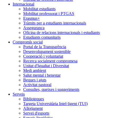
Internacional
Mobilitat estudiants
Mobilitat professorat i PTGAS
Erasmus+
Tràmits per a estudiants internacionals
Assegurança
Oficina de relacions internacionals i estudiants
Estudiants comunitaris
Compromís social
Portal de la Transparència
Desenvolupament sostenible
Cooperació i voluntariat
Recerca socialment compromesa
Unitat d'Igualtat i Diversitat
Medi ambient
Salut mental i benestar
Beques i ajuts
Activitat pastoral
Consultes, queixes i suggeriments
Serveis
Biblioteques
Targeta Universitària Intel·ligent (TUI)
Allotjament
Servei d'esports
Serveis lingüístics