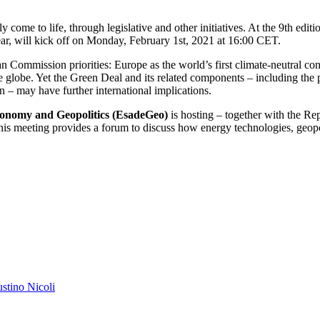
 come to life, through legislative and other initiatives. At the 9th ed
 year, will kick off on Monday, February 1st, 2021 at 16:00 CET.
ommission priorities: Europe as the world’s first climate-neutral conti
the globe. Yet the Green Deal and its related components – including the
n – may have further international implications.
conomy and Geopolitics (EsadeGeo)
is hosting – together with the R
is meeting provides a forum to discuss how energy technologies, geopoli
austino Nicoli