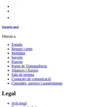
Segueix-nos!
Directe a
Estudis
Beques i ajuts
Mobilitat
Serveis
Esports
Portal de Transparència
Aliances i Xarxes
Sala de premsa
Contactes de comunicació
Consultes, queixes i suggeriments
Legal
Avís legal