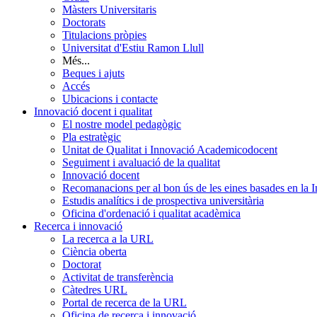
Màsters Universitaris
Doctorats
Titulacions pròpies
Universitat d'Estiu Ramon Llull
Més...
Beques i ajuts
Accés
Ubicacions i contacte
Innovació docent i qualitat
El nostre model pedagògic
Pla estratègic
Unitat de Qualitat i Innovació Academicodocent
Seguiment i avaluació de la qualitat
Innovació docent
Recomanacions per al bon ús de les eines basades en la Int
Estudis analítics i de prospectiva universitària
Oficina d'ordenació i qualitat acadèmica
Recerca i innovació
La recerca a la URL
Ciència oberta
Doctorat
Activitat de transferència
Càtedres URL
Portal de recerca de la URL
Oficina de recerca i innovació