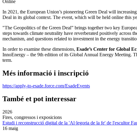
Online
In 2021, the European Union’s pioneering Green Deal will increasingly
Deal in its global context. The event, which will be held online this
"The Geopolitics of the Green Deal” brings together two key European C
steps towards climate neutrality have reverberated positively across 
mechanism, and questions related to investment in the energy transitio
In order to examine these dimensions,
Esade’s Center for Global E
InnoEnergy – the 9th edition of its Global Annual Energy Meeting. Th
term.
Més informació i inscripció
https://apply-to-esade.force.com/EsadeEvents
També et pot interessar
2026
Fires, congressos i exposicions
Estudi i reconstrucció digital de la 'Al·legoria de la fe' de l'escultor F
16 maig