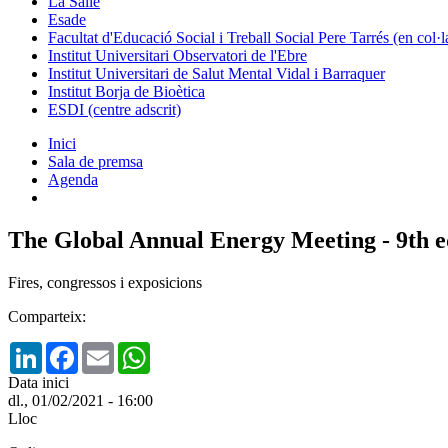
La Salle
Esade
Facultat d'Educació Social i Treball Social Pere Tarrés (en col
Institut Universitari Observatori de l'Ebre
Institut Universitari de Salut Mental Vidal i Barraquer
Institut Borja de Bioètica
ESDI (centre adscrit)
Inici
Sala de premsa
Agenda
The Global Annual Energy Meeting - 9th e
Fires, congressos i exposicions
Comparteix:
LinkedIn
Facebook
Email
WhatsApp
Data inici
dl., 01/02/2021 - 16:00
Lloc