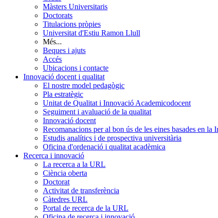
Màsters Universitaris
Doctorats
Titulacions pròpies
Universitat d'Estiu Ramon Llull
Més...
Beques i ajuts
Accés
Ubicacions i contacte
Innovació docent i qualitat
El nostre model pedagògic
Pla estratègic
Unitat de Qualitat i Innovació Academicodocent
Seguiment i avaluació de la qualitat
Innovació docent
Recomanacions per al bon ús de les eines basades en la Int
Estudis analítics i de prospectiva universitària
Oficina d'ordenació i qualitat acadèmica
Recerca i innovació
La recerca a la URL
Ciència oberta
Doctorat
Activitat de transferència
Càtedres URL
Portal de recerca de la URL
Oficina de recerca i innovació