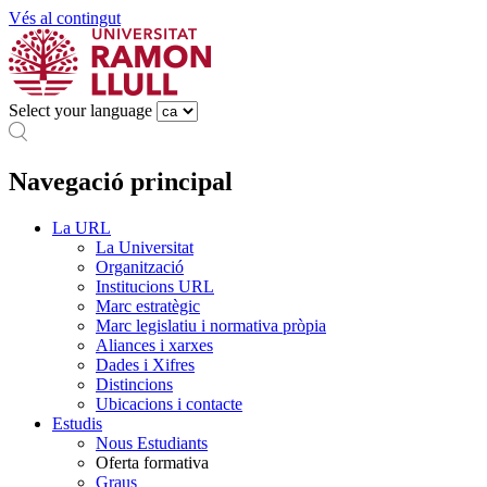
Vés al contingut
Select your language
Navegació principal
La URL
La Universitat
Organització
Institucions URL
Marc estratègic
Marc legislatiu i normativa pròpia
Aliances i xarxes
Dades i Xifres
Distincions
Ubicacions i contacte
Estudis
Nous Estudiants
Oferta formativa
Graus