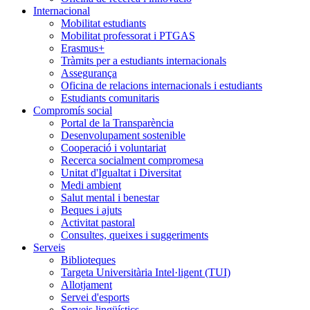
Internacional
Mobilitat estudiants
Mobilitat professorat i PTGAS
Erasmus+
Tràmits per a estudiants internacionals
Assegurança
Oficina de relacions internacionals i estudiants
Estudiants comunitaris
Compromís social
Portal de la Transparència
Desenvolupament sostenible
Cooperació i voluntariat
Recerca socialment compromesa
Unitat d'Igualtat i Diversitat
Medi ambient
Salut mental i benestar
Beques i ajuts
Activitat pastoral
Consultes, queixes i suggeriments
Serveis
Biblioteques
Targeta Universitària Intel·ligent (TUI)
Allotjament
Servei d'esports
Serveis lingüístics