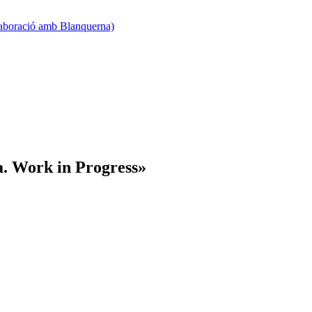
·laboració amb Blanquerna)
a. Work in Progress»