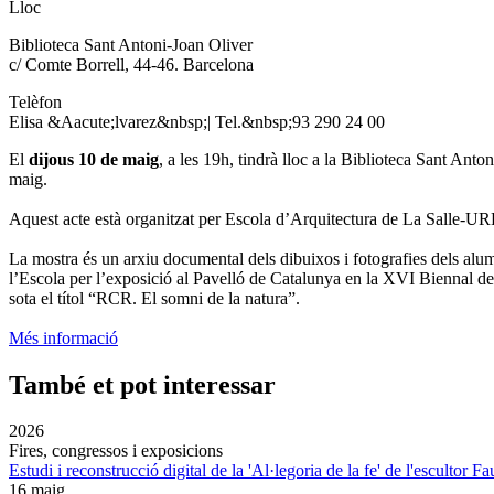
Lloc
Biblioteca Sant Antoni-Joan Oliver
c/ Comte Borrell, 44-46. Barcelona
Telèfon
Elisa &Aacute;lvarez&nbsp;| Tel.&nbsp;93 290 24 00
El
dijous 10 de maig
, a les 19h, tindrà lloc a la Biblioteca Sant Anto
maig.
Aquest acte està organitzat per Escola d’Arquitectura de La Salle-UR
La mostra és un arxiu documental dels dibuixos i fotografies dels alumn
l’Escola per l’exposició al Pavelló de Catalunya en la XVI Biennal de
sota el títol “RCR. El somni de la natura”.
Més informació
També et pot interessar
2026
Fires, congressos i exposicions
Estudi i reconstrucció digital de la 'Al·legoria de la fe' de l'escultor F
16 maig