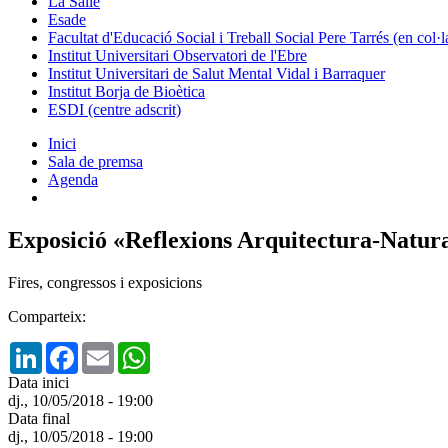
La Salle
Esade
Facultat d'Educació Social i Treball Social Pere Tarrés (en col
Institut Universitari Observatori de l'Ebre
Institut Universitari de Salut Mental Vidal i Barraquer
Institut Borja de Bioètica
ESDI (centre adscrit)
Inici
Sala de premsa
Agenda
Exposició «Reflexions Arquitectura-Natur
Fires, congressos i exposicions
Comparteix:
LinkedIn
Facebook
Email
WhatsApp
Data inici
dj., 10/05/2018 - 19:00
Data final
dj., 10/05/2018 - 19:00