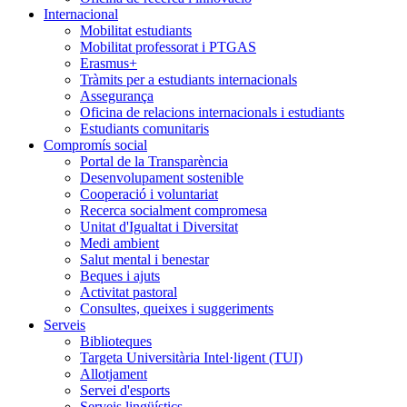
Internacional
Mobilitat estudiants
Mobilitat professorat i PTGAS
Erasmus+
Tràmits per a estudiants internacionals
Assegurança
Oficina de relacions internacionals i estudiants
Estudiants comunitaris
Compromís social
Portal de la Transparència
Desenvolupament sostenible
Cooperació i voluntariat
Recerca socialment compromesa
Unitat d'Igualtat i Diversitat
Medi ambient
Salut mental i benestar
Beques i ajuts
Activitat pastoral
Consultes, queixes i suggeriments
Serveis
Biblioteques
Targeta Universitària Intel·ligent (TUI)
Allotjament
Servei d'esports
Serveis lingüístics