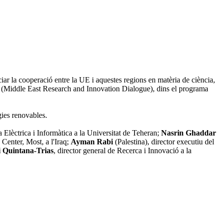
ar la cooperació entre la UE i aquestes regions en matèria de ciència,
ddle East Research and Innovation Dialogue), dins el programa
rgies renovables.
a Elèctrica i Informàtica a la Universitat de Teheran;
Nasrin Ghaddar
 Center, Most, a l'Iraq;
Ayman Rabi
(Palestina), director executiu del
i Quintana-Trias
, director general de Recerca i Innovació a la