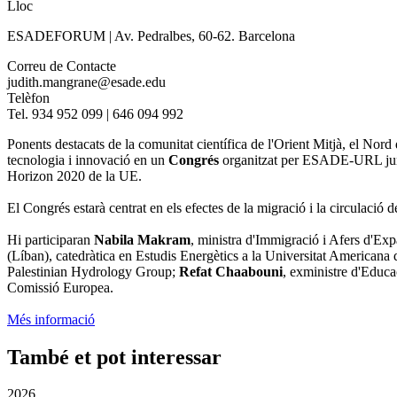
Lloc
ESADEFORUM | Av. Pedralbes, 60-62. Barcelona
Correu de Contacte
judith.mangrane@esade.edu
Telèfon
Tel. 934 952 099 | 646 094 992
Ponents destacats de la comunitat científica de l'Orient Mitjà, el No
tecnologia i innovació en un
Congrés
organitzat per ESADE-URL jun
Horizon 2020 de la UE.
El Congrés estarà centrat en els efectes de la migració i la circulació de
Hi participaran
Nabila Makram
, ministra d'Immigració i Afers d'Exp
(Líban), catedràtica en Estudis Energètics a la Universitat Americana 
Palestinian Hydrology Group;
Refat Chaabouni
, exministre d'Educa
Comissió Europea.
Més informació
També et pot interessar
2026