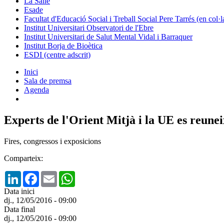
La Salle
Esade
Facultat d'Educació Social i Treball Social Pere Tarrés (en col
Institut Universitari Observatori de l'Ebre
Institut Universitari de Salut Mental Vidal i Barraquer
Institut Borja de Bioètica
ESDI (centre adscrit)
Inici
Sala de premsa
Agenda
Experts de l'Orient Mitjà i la UE es reu
Fires, congressos i exposicions
Comparteix:
LinkedIn
Facebook
Email
WhatsApp
Data inici
dj., 12/05/2016 - 09:00
Data final
dj., 12/05/2016 - 09:00