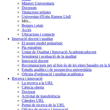
Màsters Universitaris
Doctorats
Titulacions pròpies
Universitat d'Estiu Ramon Llull
Més...
Beques i ajuts
Accés
Ubicacions i contacte
Innovació docent i qualitat
El nostre model pedagògic
Pla estratègic
Unitat de Qualitat i Innovació Academicodocent
Seguiment i avaluació de la qualitat
Innovació docent
Recomanacions per al bon ús de les eines basades en la Int
Estudis analítics i de prospectiva universitària
Oficina d'ordenació i qualitat acadèmica
Recerca i innovació
La recerca a la URL
Ciència oberta
Doctorat
Activitat de transferència
Càtedres URL
Portal de recerca de la URL
Oficina de recerca i innovació