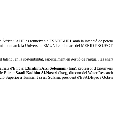
rd d'Àfrica i la UE es reuneixen a ESADE-URL amb la intenció de potenci
tament amb la Universitat EMUNI en el marc del MERID PROJECT (Mi
l talent i en la sostenibilitat, especialment en gestió de l'aigua i les ene
atriats d'Egipte;
Ebrahim Aixi-Soleimani
(Iran), professor d'Enginyeri
de Beirut;
Saadi Kadhim Al-Naseri
(Iraq), director del Water Research
ció Superior a Tunísia;
Javier Solana
, president d'ESADEgeo i
Octav