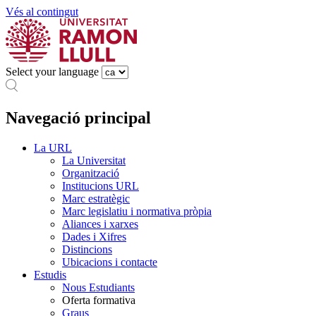
Vés al contingut
Select your language
Navegació principal
La URL
La Universitat
Organització
Institucions URL
Marc estratègic
Marc legislatiu i normativa pròpia
Aliances i xarxes
Dades i Xifres
Distincions
Ubicacions i contacte
Estudis
Nous Estudiants
Oferta formativa
Graus