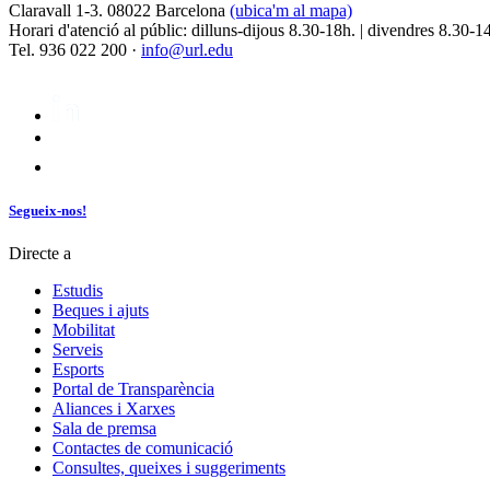
Claravall 1-3. 08022 Barcelona
(ubica'm al mapa)
Horari d'atenció al públic: dilluns-dijous 8.30-18h. | divendres 8.30-1
Tel. 936 022 200 ·
info@url.edu
Segueix-nos!
Directe a
Estudis
Beques i ajuts
Mobilitat
Serveis
Esports
Portal de Transparència
Aliances i Xarxes
Sala de premsa
Contactes de comunicació
Consultes, queixes i suggeriments