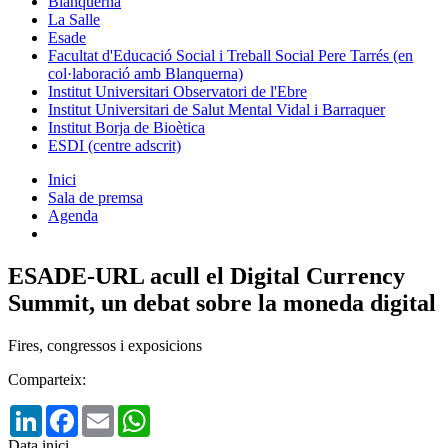
Blanquerna
La Salle
Esade
Facultat d'Educació Social i Treball Social Pere Tarrés (en
col·laboració amb Blanquerna)
Institut Universitari Observatori de l'Ebre
Institut Universitari de Salut Mental Vidal i Barraquer
Institut Borja de Bioètica
ESDI (centre adscrit)
Inici
Sala de premsa
Agenda
ESADE-URL acull el Digital Currency
Summit, un debat sobre la moneda digital
Fires, congressos i exposicions
Comparteix:
LinkedIn
Facebook
Email
WhatsApp
Data inici