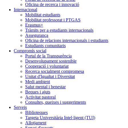
Oficina de recerca i innovació
Internacional
Mobilitat estudiants
Mobilitat professorat i PTGAS
Erasmus+
Tràmits per a estudiants internacionals
Assegurança
Oficina de relacions internacionals i estudiants
Estudiants comunitaris
Compromís social
Portal de la Transparència
Desenvolupament sostenible
Cooperació i voluntariat
Recerca socialment compromesa
Unitat d'Igualtat i Diversitat
Medi ambient
Salut mental i benestar
Beques i ajuts
Activitat pastoral
Consultes, queixes i suggeriments
Serveis
Biblioteques
Targeta Universitària Intel·ligent (TUI)
Allotjament
Servei d'esports