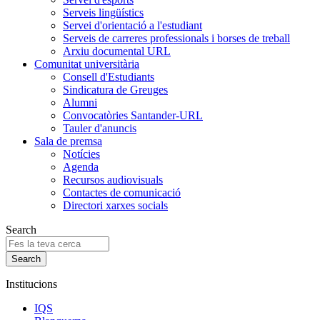
Serveis lingüístics
Servei d'orientació a l'estudiant
Serveis de carreres professionals i borses de treball
Arxiu documental URL
Comunitat universitària
Consell d'Estudiants
Sindicatura de Greuges
Alumni
Convocatòries Santander-URL
Tauler d'anuncis
Sala de premsa
Notícies
Agenda
Recursos audiovisuals
Contactes de comunicació
Directori xarxes socials
Search
Institucions
IQS