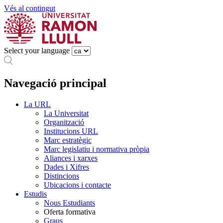
Vés al contingut
Select your language
Navegació principal
La URL
La Universitat
Organització
Institucions URL
Marc estratègic
Marc legislatiu i normativa pròpia
Aliances i xarxes
Dades i Xifres
Distincions
Ubicacions i contacte
Estudis
Nous Estudiants
Oferta formativa
Graus