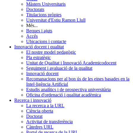
Màsters Universitaris
Doctorats
Titulacions pròpies
Universitat d'Estiu Ramon Llull
Més...
Beques i ajuts
Accés
Ubicacions i contacte
Innovació docent i qualitat
El nostre model pedagògic
Pla estratègic
Unitat de Qualitat i Innovació Academicodocent
Seguiment i avaluació de la qualitat
Innovació docent
Recomanacions per al bon ús de les eines basades en la
Intel·ligència Artificial
Estudis analítics i de prospectiva universitària
Oficina d'ordenació i qualitat acadèmica
Recerca i innovació
La recerca a la URL
Ciència oberta
Doctorat
Activitat de transferència
Càtedres URL
Portal de recerca de la URL