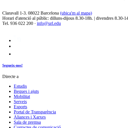
Claravall 1-3. 08022 Barcelona
(ubica'm al mapa)
Horari d'atenció al públic: dilluns-dijous 8.30-18h. | divendres 8.30-1
Tel. 936 022 200 ·
info@url.edu
Segueix-nos!
Directe a
Estudis
Beques i ajuts
Mobilitat
Serveis
Esports
Portal de Transparència
Aliances i Xarxes
Sala de premsa
Contactes de comunicació