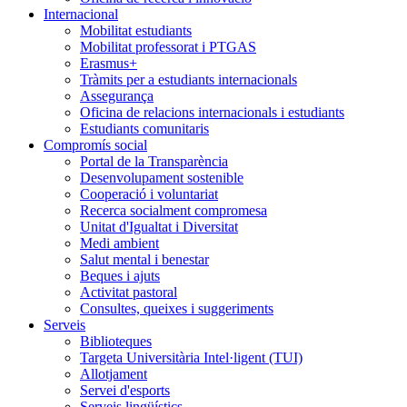
Internacional
Mobilitat estudiants
Mobilitat professorat i PTGAS
Erasmus+
Tràmits per a estudiants internacionals
Assegurança
Oficina de relacions internacionals i estudiants
Estudiants comunitaris
Compromís social
Portal de la Transparència
Desenvolupament sostenible
Cooperació i voluntariat
Recerca socialment compromesa
Unitat d'Igualtat i Diversitat
Medi ambient
Salut mental i benestar
Beques i ajuts
Activitat pastoral
Consultes, queixes i suggeriments
Serveis
Biblioteques
Targeta Universitària Intel·ligent (TUI)
Allotjament
Servei d'esports
Serveis lingüístics