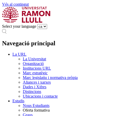
Vés al contingut
Select your language
Navegació principal
La URL
La Universitat
Organització
Institucions URL
Marc estratègic
Marc legislatiu i normativa pròpia
Aliances i xarxes
Dades i Xifres
Distincions
Ubicacions i contacte
Estudis
Nous Estudiants
Oferta formativa
Graus