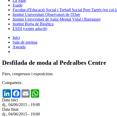
La Salle
Esade
Facultat d'Educació Social i Treball Social Pere Tarrés (en col
Institut Universitari Observatori de l'Ebre
Institut Universitari de Salut Mental Vidal i Barraquer
Institut Borja de Bioètica
ESDI (centre adscrit)
Inici
Sala de premsa
Agenda
Desfilada de moda al Pedralbes Centre
Fires, congressos i exposicions
Comparteix:
LinkedIn
Facebook
Email
WhatsApp
Data inici
dj., 04/06/2015 - 19:00
Data final
dj., 04/06/2015 - 19:00