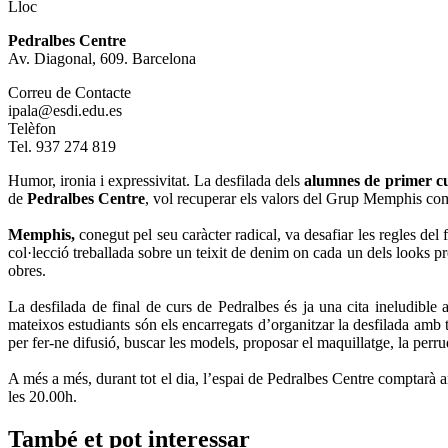
Lloc
Pedralbes Centre
Av. Diagonal, 609. Barcelona
Correu de Contacte
ipala@esdi.edu.es
Telèfon
Tel. 937 274 819
Humor, ironia i expressivitat. La desfilada dels
alumnes de primer cu
de
Pedralbes Centre
, vol recuperar els valors del Grup Memphis com
Memphis,
conegut pel seu caràcter radical, va desafiar les regles del
col·lecció treballada sobre un teixit de denim on cada un dels looks pr
obres.
La desfilada de final de curs de Pedralbes és ja una cita ineludibl
mateixos estudiants són els encarregats d’organitzar la desfilada amb t
per fer-ne difusió, buscar les models, proposar el maquillatge, la perr
A més a més, durant tot el dia, l’espai de Pedralbes Centre comptarà 
les 20.00h.
També et pot interessar