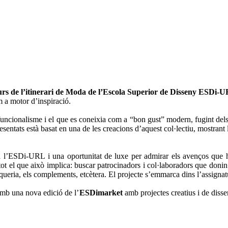
rs de l’itinerari de Moda de l’Escola Superior de Disseny ESDi-
 a motor d’inspiració.
 funcionalisme i el que es coneixia com a “bon gust” modern, fugint dels
esentats està basat en una de les creacions d’aquest col·lectiu, mostrant 
e a l’ESDi-URL i una oportunitat de luxe per admirar els avenços que h
ot el que això implica: buscar patrocinadors i col·laboradors que donin su
uqueria, els complements, etcètera. El projecte s’emmarca dins l’assignat
amb una nova edició de l’
ESDimarket
amb projectes creatius i de diss