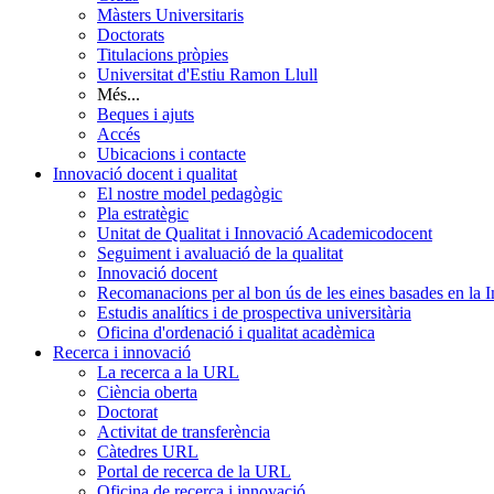
Màsters Universitaris
Doctorats
Titulacions pròpies
Universitat d'Estiu Ramon Llull
Més...
Beques i ajuts
Accés
Ubicacions i contacte
Innovació docent i qualitat
El nostre model pedagògic
Pla estratègic
Unitat de Qualitat i Innovació Academicodocent
Seguiment i avaluació de la qualitat
Innovació docent
Recomanacions per al bon ús de les eines basades en la Int
Estudis analítics i de prospectiva universitària
Oficina d'ordenació i qualitat acadèmica
Recerca i innovació
La recerca a la URL
Ciència oberta
Doctorat
Activitat de transferència
Càtedres URL
Portal de recerca de la URL
Oficina de recerca i innovació