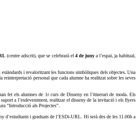
URL
(centre adscrit), que se celebrarà el
4 de juny
a l’espai, ja habitual,
 estàndards i revaloritzant les funcions simbòliques dels objectes. Una
la reinterpretació personal que cada alumne ha realitzat sobre les seves
an fet els alumnes de 1r curs de Disseny en l’itinerari de moda. Els
port a l’esdeveniment, realitzar el disseny de la invitació i els flyers
ura “Introducció als Projectes”.
eny d’estudiants i graduats de l’ESDi-URL. Hi serà des de les 11.00h a