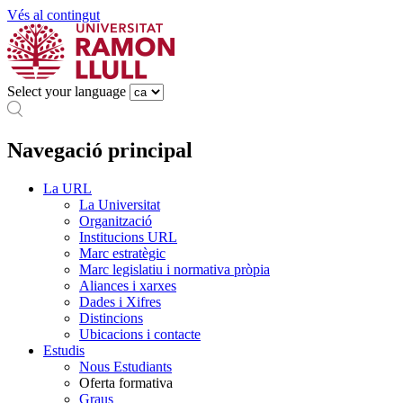
Vés al contingut
Select your language
Navegació principal
La URL
La Universitat
Organització
Institucions URL
Marc estratègic
Marc legislatiu i normativa pròpia
Aliances i xarxes
Dades i Xifres
Distincions
Ubicacions i contacte
Estudis
Nous Estudiants
Oferta formativa
Graus