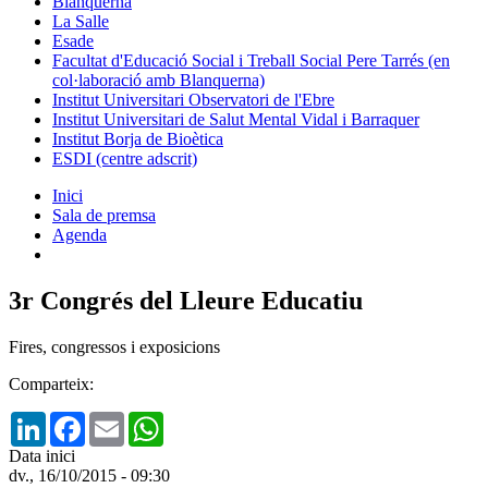
Blanquerna
La Salle
Esade
Facultat d'Educació Social i Treball Social Pere Tarrés (en
col·laboració amb Blanquerna)
Institut Universitari Observatori de l'Ebre
Institut Universitari de Salut Mental Vidal i Barraquer
Institut Borja de Bioètica
ESDI (centre adscrit)
Inici
Sala de premsa
Agenda
3r Congrés del Lleure Educatiu
Fires, congressos i exposicions
Comparteix:
LinkedIn
Facebook
Email
WhatsApp
Data inici
dv., 16/10/2015 - 09:30