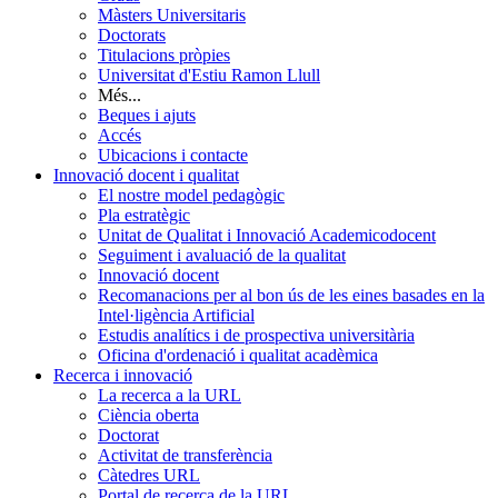
Màsters Universitaris
Doctorats
Titulacions pròpies
Universitat d'Estiu Ramon Llull
Més...
Beques i ajuts
Accés
Ubicacions i contacte
Innovació docent i qualitat
El nostre model pedagògic
Pla estratègic
Unitat de Qualitat i Innovació Academicodocent
Seguiment i avaluació de la qualitat
Innovació docent
Recomanacions per al bon ús de les eines basades en la
Intel·ligència Artificial
Estudis analítics i de prospectiva universitària
Oficina d'ordenació i qualitat acadèmica
Recerca i innovació
La recerca a la URL
Ciència oberta
Doctorat
Activitat de transferència
Càtedres URL
Portal de recerca de la URL