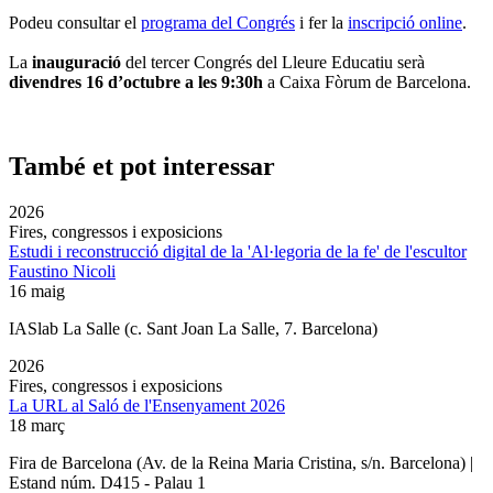
Podeu consultar el
programa del Congrés
i fer la
inscripció online
.
La
inauguració
del tercer Congrés del Lleure Educatiu serà
divendres 16 d’octubre a les 9:30h
a Caixa Fòrum de Barcelona.
També et pot interessar
2026
Fires, congressos i exposicions
Estudi i reconstrucció digital de la 'Al·legoria de la fe' de l'escultor
Faustino Nicoli
16 maig
IASlab La Salle
(c. Sant Joan La Salle, 7. Barcelona)
2026
Fires, congressos i exposicions
La URL al Saló de l'Ensenyament 2026
18 març
Fira de Barcelona (Av. de la Reina Maria Cristina, s/n. Barcelona) |
Estand núm. D415 - Palau 1