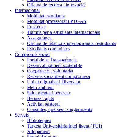
Oficina de recerca i innovació
Internacional
Mobilitat estudiants
Mobilitat professorat i PTGAS
Erasmus+
Tràmits per a estudiants internacionals
Assegurança
Oficina de relacions internacionals i estudiants
Estudiants comunitaris
Compromís social
Portal de la Transparència
Desenvolupament sostenible
Cooperació i voluntariat
Recerca socialment compromesa
Unitat d'Igualtat i Diversitat
Medi ambient
Salut mental i benestar
Beques i ajuts
Activitat pastoral
Consultes, queixes i suggeriments
Serveis
Biblioteques
Targeta Universitària Intel·ligent (TUI)
Allotjament
Servei d'esports