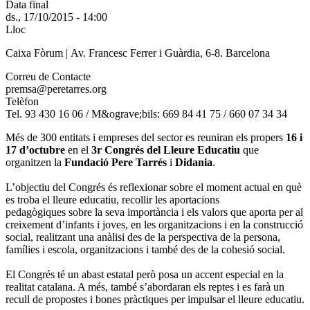
Data final
ds., 17/10/2015 - 14:00
Lloc
Caixa Fòrum | Av. Francesc Ferrer i Guàrdia, 6-8. Barcelona
Correu de Contacte
premsa@peretarres.org
Telèfon
Tel. 93 430 16 06 / M&ograve;bils: 669 84 41 75 / 660 07 34 34
Més de 300 entitats i empreses del sector es reuniran els propers
16 i
17 d’octubre
en el
3r Congrés del Lleure Educatiu
que
organitzen la
Fundació Pere Tarrés
i
Didania
.
L’objectiu del Congrés és reflexionar sobre el moment actual en què
es troba el lleure educatiu, recollir les aportacions
pedagògiques sobre la seva importància i els valors que aporta per al
creixement d’infants i joves, en les organitzacions i en la construcció
social, realitzant una anàlisi des de la perspectiva de la persona,
famílies i escola, organitzacions i també des de la cohesió social.
El Congrés té un abast estatal però posa un accent especial en la
realitat catalana. A més, també s’abordaran els reptes i es farà un
recull de propostes i bones pràctiques per impulsar el lleure educatiu.