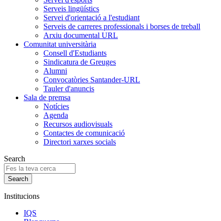
Serveis lingüístics
Servei d'orientació a l'estudiant
Serveis de carreres professionals i borses de treball
Arxiu documental URL
Comunitat universitària
Consell d'Estudiants
Sindicatura de Greuges
Alumni
Convocatòries Santander-URL
Tauler d'anuncis
Sala de premsa
Notícies
Agenda
Recursos audiovisuals
Contactes de comunicació
Directori xarxes socials
Search
Institucions
IQS