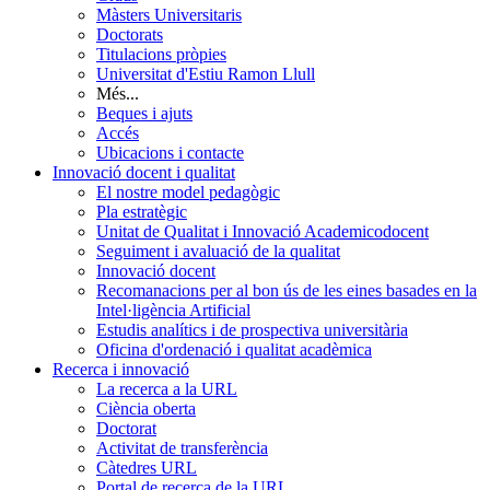
Màsters Universitaris
Doctorats
Titulacions pròpies
Universitat d'Estiu Ramon Llull
Més...
Beques i ajuts
Accés
Ubicacions i contacte
Innovació docent i qualitat
El nostre model pedagògic
Pla estratègic
Unitat de Qualitat i Innovació Academicodocent
Seguiment i avaluació de la qualitat
Innovació docent
Recomanacions per al bon ús de les eines basades en la
Intel·ligència Artificial
Estudis analítics i de prospectiva universitària
Oficina d'ordenació i qualitat acadèmica
Recerca i innovació
La recerca a la URL
Ciència oberta
Doctorat
Activitat de transferència
Càtedres URL
Portal de recerca de la URL