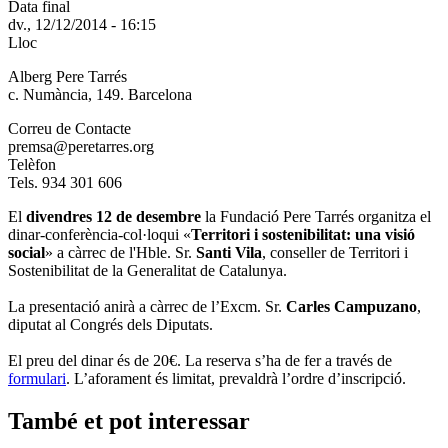
Data final
dv., 12/12/2014 - 16:15
Lloc
Alberg Pere Tarrés
c. Numància, 149. Barcelona
Correu de Contacte
premsa@peretarres.org
Telèfon
Tels. 934 301 606
El
divendres 12 de desembre
la Fundació Pere Tarrés organitza el
dinar-conferència-col·loqui «
Territori i sostenibilitat: una visió
social
» a càrrec de l'Hble. Sr.
Santi Vila
, conseller de Territori i
Sostenibilitat de la Generalitat de Catalunya.
La presentació anirà a càrrec de l’Excm. Sr.
Carles Campuzano
,
diputat al Congrés dels Diputats.
El preu del dinar és de 20€. La reserva s’ha de fer a través de
formulari
. L’aforament és limitat, prevaldrà l’ordre d’inscripció.
També et pot interessar