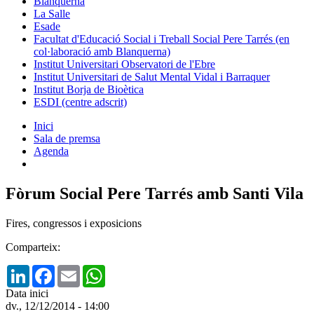
Blanquerna
La Salle
Esade
Facultat d'Educació Social i Treball Social Pere Tarrés (en
col·laboració amb Blanquerna)
Institut Universitari Observatori de l'Ebre
Institut Universitari de Salut Mental Vidal i Barraquer
Institut Borja de Bioètica
ESDI (centre adscrit)
Inici
Sala de premsa
Agenda
Fòrum Social Pere Tarrés amb Santi Vila
Fires, congressos i exposicions
Comparteix:
LinkedIn
Facebook
Email
WhatsApp
Data inici
dv., 12/12/2014 - 14:00