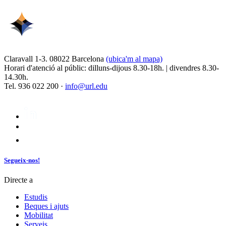
Claravall 1-3. 08022 Barcelona
(ubica'm al mapa)
Horari d'atenció al públic: dilluns-dijous 8.30-18h. | divendres 8.30-
14.30h.
Tel. 936 022 200 ·
info@url.edu
Segueix-nos!
Directe a
Estudis
Beques i ajuts
Mobilitat
Serveis