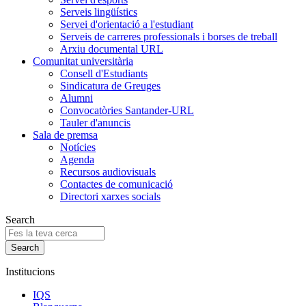
Serveis lingüístics
Servei d'orientació a l'estudiant
Serveis de carreres professionals i borses de treball
Arxiu documental URL
Comunitat universitària
Consell d'Estudiants
Sindicatura de Greuges
Alumni
Convocatòries Santander-URL
Tauler d'anuncis
Sala de premsa
Notícies
Agenda
Recursos audiovisuals
Contactes de comunicació
Directori xarxes socials
Search
Institucions
IQS