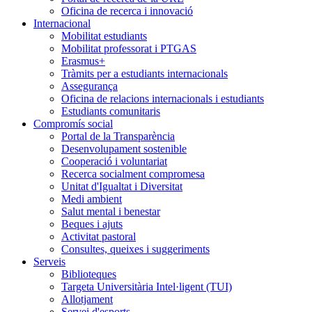
Oficina de recerca i innovació
Internacional
Mobilitat estudiants
Mobilitat professorat i PTGAS
Erasmus+
Tràmits per a estudiants internacionals
Assegurança
Oficina de relacions internacionals i estudiants
Estudiants comunitaris
Compromís social
Portal de la Transparència
Desenvolupament sostenible
Cooperació i voluntariat
Recerca socialment compromesa
Unitat d'Igualtat i Diversitat
Medi ambient
Salut mental i benestar
Beques i ajuts
Activitat pastoral
Consultes, queixes i suggeriments
Serveis
Biblioteques
Targeta Universitària Intel·ligent (TUI)
Allotjament
Servei d'esports