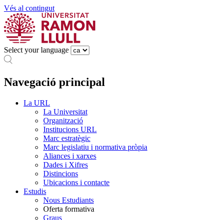
Vés al contingut
Select your language
Navegació principal
La URL
La Universitat
Organització
Institucions URL
Marc estratègic
Marc legislatiu i normativa pròpia
Aliances i xarxes
Dades i Xifres
Distincions
Ubicacions i contacte
Estudis
Nous Estudiants
Oferta formativa
Graus