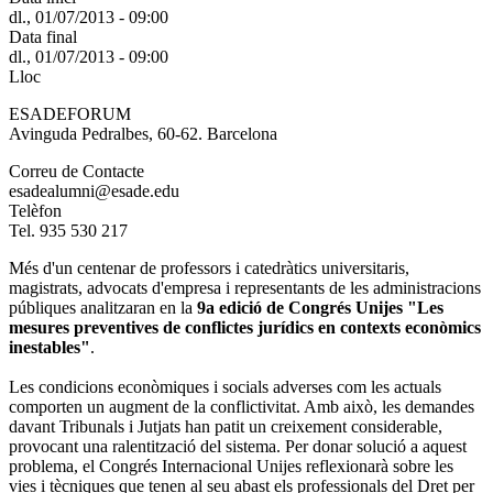
dl., 01/07/2013 - 09:00
Data final
dl., 01/07/2013 - 09:00
Lloc
ESADEFORUM
Avinguda Pedralbes, 60-62. Barcelona
Correu de Contacte
esadealumni@esade.edu
Telèfon
Tel. 935 530 217
Més d'un centenar de professors i catedràtics universitaris,
magistrats, advocats d'empresa i representants de les administracions
públiques analitzaran en la
9a edició de Congrés Unijes "Les
mesures preventives de conflictes jurídics en contexts econòmics
inestables"
.
Les condicions econòmiques i socials adverses com les actuals
comporten un augment de la conflictivitat. Amb això, les demandes
davant Tribunals i Jutjats han patit un creixement considerable,
provocant una ralentització del sistema. Per donar solució a aquest
problema, el Congrés Internacional Unijes reflexionarà sobre les
vies i tècniques que tenen al seu abast els professionals del Dret per