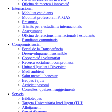
Oficina de recerca i innovació
Internacional
Mobilitat estudiants
Mobilitat professorat i PTGAS
Erasmus+
Tràmits per a estudiants internacionals
Assegurança
Oficina de relacions internacionals i estudiants
Estudiants comunitaris
Compromís social
Portal de la Transparència
Desenvolupament sostenible
Cooperació i voluntariat
Recerca socialment compromesa
Unitat d'Igualtat i Diversitat
Medi ambient
Salut mental i benestar
Beques i ajuts
Activitat pastoral
Consultes, queixes i suggeriments
Serveis
Biblioteques
Targeta Universitària Intel·ligent (TUI)
Allotjament
Servei d'esports