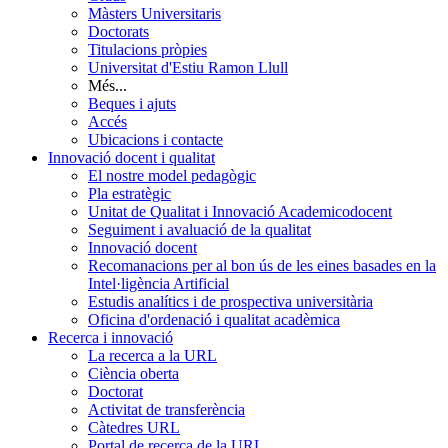
Màsters Universitaris
Doctorats
Titulacions pròpies
Universitat d'Estiu Ramon Llull
Més...
Beques i ajuts
Accés
Ubicacions i contacte
Innovació docent i qualitat
El nostre model pedagògic
Pla estratègic
Unitat de Qualitat i Innovació Academicodocent
Seguiment i avaluació de la qualitat
Innovació docent
Recomanacions per al bon ús de les eines basades en la
Intel·ligència Artificial
Estudis analítics i de prospectiva universitària
Oficina d'ordenació i qualitat acadèmica
Recerca i innovació
La recerca a la URL
Ciència oberta
Doctorat
Activitat de transferència
Càtedres URL
Portal de recerca de la URL