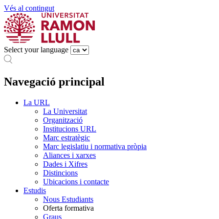
Vés al contingut
Select your language
Navegació principal
La URL
La Universitat
Organització
Institucions URL
Marc estratègic
Marc legislatiu i normativa pròpia
Aliances i xarxes
Dades i Xifres
Distincions
Ubicacions i contacte
Estudis
Nous Estudiants
Oferta formativa
Graus