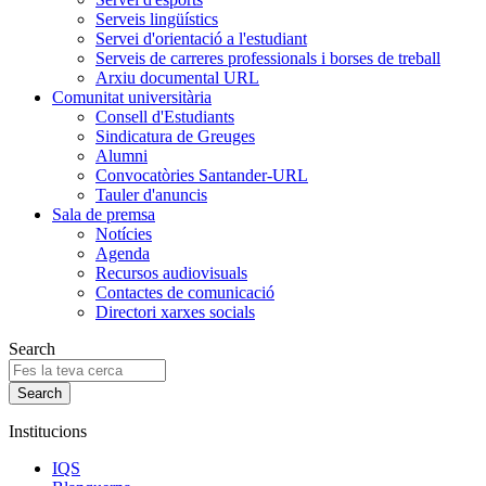
Serveis lingüístics
Servei d'orientació a l'estudiant
Serveis de carreres professionals i borses de treball
Arxiu documental URL
Comunitat universitària
Consell d'Estudiants
Sindicatura de Greuges
Alumni
Convocatòries Santander-URL
Tauler d'anuncis
Sala de premsa
Notícies
Agenda
Recursos audiovisuals
Contactes de comunicació
Directori xarxes socials
Search
Institucions
IQS