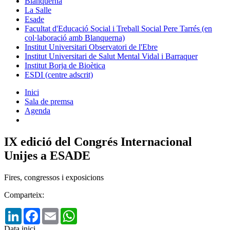
Blanquerna
La Salle
Esade
Facultat d'Educació Social i Treball Social Pere Tarrés (en
col·laboració amb Blanquerna)
Institut Universitari Observatori de l'Ebre
Institut Universitari de Salut Mental Vidal i Barraquer
Institut Borja de Bioètica
ESDI (centre adscrit)
Inici
Sala de premsa
Agenda
IX edició del Congrés Internacional
Unijes a ESADE
Fires, congressos i exposicions
Comparteix:
LinkedIn
Facebook
Email
WhatsApp
Data inici