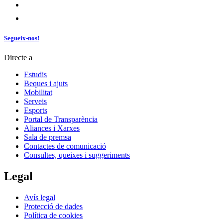
Segueix-nos!
Directe a
Estudis
Beques i ajuts
Mobilitat
Serveis
Esports
Portal de Transparència
Aliances i Xarxes
Sala de premsa
Contactes de comunicació
Consultes, queixes i suggeriments
Legal
Avís legal
Protecció de dades
Política de cookies