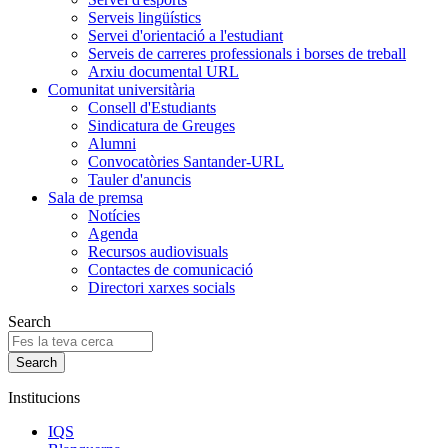
Serveis lingüístics
Servei d'orientació a l'estudiant
Serveis de carreres professionals i borses de treball
Arxiu documental URL
Comunitat universitària
Consell d'Estudiants
Sindicatura de Greuges
Alumni
Convocatòries Santander-URL
Tauler d'anuncis
Sala de premsa
Notícies
Agenda
Recursos audiovisuals
Contactes de comunicació
Directori xarxes socials
Search
Institucions
IQS