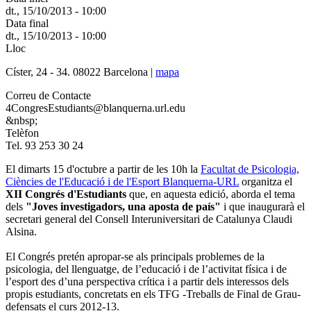
dt., 15/10/2013 - 10:00
Data final
dt., 15/10/2013 - 10:00
Lloc
Císter, 24 - 34. 08022 Barcelona |
mapa
Correu de Contacte
4CongresEstudiants@blanquerna.url.edu
&nbsp;
Telèfon
Tel. 93 253 30 24
El dimarts 15 d'octubre a partir de les 10h la
Facultat de Psicologia,
Ciències de l'Educació i de l'Esport Blanquerna-URL
organitza el
XII Congrés d'Estudiants
que, en aquesta edició, aborda el tema
dels
"Joves investigadors, una aposta de país"
i que inaugurarà el
secretari general del Consell Interuniversitari de Catalunya Claudi
Alsina.
El Congrés pretén apropar-se als principals problemes de la
psicologia, del llenguatge, de l’educació i de l’activitat física i de
l’esport des d’una perspectiva crítica i a partir dels interessos dels
propis estudiants, concretats en els TFG -Treballs de Final de Grau-
defensats el curs 2012-13.