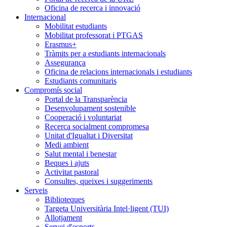
Oficina de recerca i innovació
Internacional
Mobilitat estudiants
Mobilitat professorat i PTGAS
Erasmus+
Tràmits per a estudiants internacionals
Assegurança
Oficina de relacions internacionals i estudiants
Estudiants comunitaris
Compromís social
Portal de la Transparència
Desenvolupament sostenible
Cooperació i voluntariat
Recerca socialment compromesa
Unitat d'Igualtat i Diversitat
Medi ambient
Salut mental i benestar
Beques i ajuts
Activitat pastoral
Consultes, queixes i suggeriments
Serveis
Biblioteques
Targeta Universitària Intel·ligent (TUI)
Allotjament
Servei d'esports