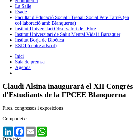
Blanquerna
La Salle
Esade
Facultat d'Educació Social i Treball Social Pere Tarrés (en
col·laboració amb Blanquerna)
Institut Universitari Observatori de l'Ebre
Institut Universitari de Salut Mental Vidal i Barraquer
Institut Borja de Bioètica
ESDI (centre adscrit)
Inici
Sala de premsa
Agenda
Claudi Alsina inaugurarà el XII Congrés
d'Estudiants de la FPCEE Blanquerna
Fires, congressos i exposicions
Comparteix:
LinkedIn
Facebook
Email
WhatsApp
Data inici