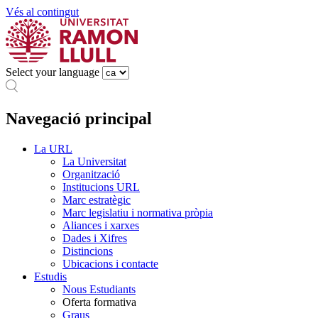
Vés al contingut
Select your language
Navegació principal
La URL
La Universitat
Organització
Institucions URL
Marc estratègic
Marc legislatiu i normativa pròpia
Aliances i xarxes
Dades i Xifres
Distincions
Ubicacions i contacte
Estudis
Nous Estudiants
Oferta formativa
Graus