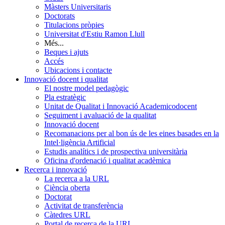
Màsters Universitaris
Doctorats
Titulacions pròpies
Universitat d'Estiu Ramon Llull
Més...
Beques i ajuts
Accés
Ubicacions i contacte
Innovació docent i qualitat
El nostre model pedagògic
Pla estratègic
Unitat de Qualitat i Innovació Academicodocent
Seguiment i avaluació de la qualitat
Innovació docent
Recomanacions per al bon ús de les eines basades en la
Intel·ligència Artificial
Estudis analítics i de prospectiva universitària
Oficina d'ordenació i qualitat acadèmica
Recerca i innovació
La recerca a la URL
Ciència oberta
Doctorat
Activitat de transferència
Càtedres URL
Portal de recerca de la URL