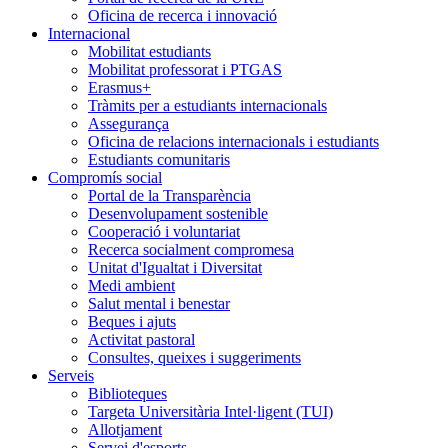
Oficina de recerca i innovació
Internacional
Mobilitat estudiants
Mobilitat professorat i PTGAS
Erasmus+
Tràmits per a estudiants internacionals
Assegurança
Oficina de relacions internacionals i estudiants
Estudiants comunitaris
Compromís social
Portal de la Transparència
Desenvolupament sostenible
Cooperació i voluntariat
Recerca socialment compromesa
Unitat d'Igualtat i Diversitat
Medi ambient
Salut mental i benestar
Beques i ajuts
Activitat pastoral
Consultes, queixes i suggeriments
Serveis
Biblioteques
Targeta Universitària Intel·ligent (TUI)
Allotjament
Servei d'esports