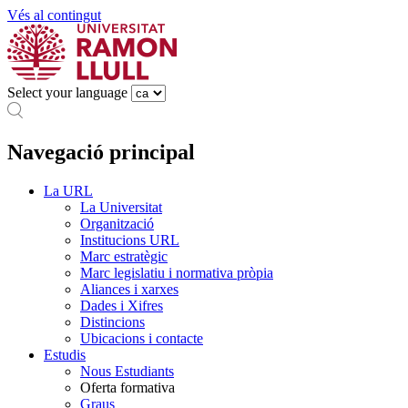
Vés al contingut
Select your language
Navegació principal
La URL
La Universitat
Organització
Institucions URL
Marc estratègic
Marc legislatiu i normativa pròpia
Aliances i xarxes
Dades i Xifres
Distincions
Ubicacions i contacte
Estudis
Nous Estudiants
Oferta formativa
Graus