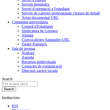
Serveis lingüístics
Servei d'orientació a l'estudiant
Serveis de carreres professionals i borses de treball
Arxiu documental URL
Comunitat universitària
Consell d'Estudiants
Sindicatura de Greuges
Alumni
Convocatòries Santander-URL
Tauler d'anuncis
Sala de premsa
Notícies
Agenda
Recursos audiovisuals
Contactes de comunicació
Directori xarxes socials
Search
Institucions
IQS