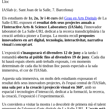
Lloc
IASlab (c. Sant Joan de la Salle, 7. Barcelona)
Els estudiants de
1r, 2n, 3r i 4t curs
del
Grau en Arts Digitals
de La
Salle-URL exposen el
resultat dels seus projectes anuals a
l'Interactive Arts & Science Laboratory (IASlab)
, l'innovador
laboratori de La Salle-URL dedicat a la recerca transdiciplinària i la
creació artística pioner a Europa. La mostra recull
propostes
innovadores en art digital, tecnologia, interactivitat, narrativa
visual i
concept art
.
L'exposició
s'inaugurarà el divendres 12 de juny
a la tarda i
romandrà
oberta al públic fins al divendres 19 de juny
. Cada dia
hi haurà espais oberts amb treballs exposats, i en moments
determinats de cada dia hi tindran lloc passis especials a la sala
immersiva, el cor de l'IASlab.
Aquesta sala immersiva, on molts dels estudiants exposaran el
resultat dels seus innovadors projectes, és l'espai central de l'IASlab,
una sala per a la creació i projecció visual en 360º
, amb so
espacial i tecnologies d’interacció, dedicat a la formació, la recerca,
la creació, l’exposició i l’experimentació.
Us convidem a visitar la mostra i a descobrir de primera mà el talent
emergent de l'alumnat d'arts digitals de La Salle-URL.
L'accés està