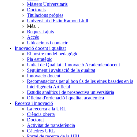
Màsters Universitaris
Doctorats
Titulacions pròpies
Universitat d'Estiu Ramon Llull
Més...
Beques i ajuts
Accés
Ubicacions i contacte
Innovació docent i qualitat
El nostre model pedagògic
Pla estratègic
Unitat de Qualitat i Innovació Academicodocent
Seguiment i avaluació de la qualitat
Innovació docent
Recomanacions per al bon ús de les eines basades en la
Intel·ligència Artificial
Estudis analítics i de prospectiva universitària
Oficina d'ordenació i qualitat acadèmica
Recerca i innovació
La recerca a la URL
Ciència oberta
Doctorat
Activitat de transferència
Càtedres URL
Portal de recerca de la URL