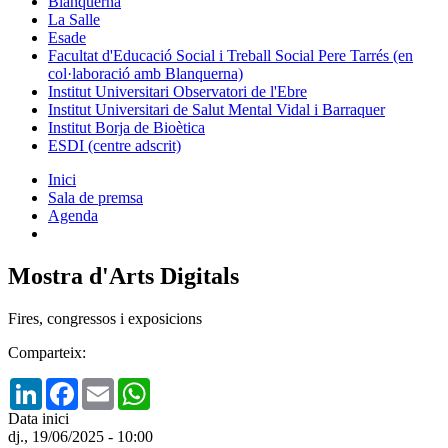
Blanquerna
La Salle
Esade
Facultat d'Educació Social i Treball Social Pere Tarrés (en
col·laboració amb Blanquerna)
Institut Universitari Observatori de l'Ebre
Institut Universitari de Salut Mental Vidal i Barraquer
Institut Borja de Bioètica
ESDI (centre adscrit)
Inici
Sala de premsa
Agenda
Mostra d'Arts Digitals
Fires, congressos i exposicions
Comparteix:
LinkedIn
Facebook
Email
WhatsApp
Data inici
dj., 19/06/2025 - 10:00