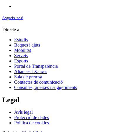
Segueix-nos!
Directe a
Estudis
Beques i ajuts
Mobilitat
Serveis
Esports
Portal de Transparència
Aliances i Xarxes
Sala de premsa
Contactes de comunicació
Consultes, queixes i suggeriments
Legal
Avís legal
Protecció de dades
Política de cookies