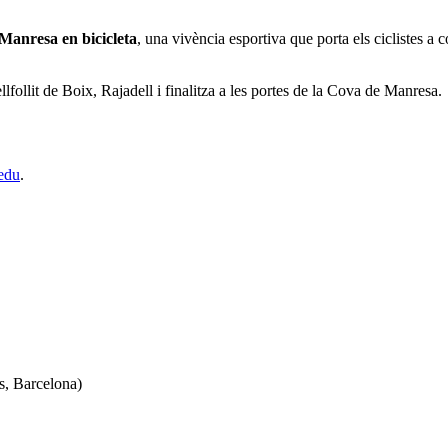
Manresa en bicicleta
, una v
ivència esportiva que porta els ciclistes a
follit de Boix, Rajadell i finalitza a les portes de la Cova de Manresa.
.edu
.
s, Barcelona)