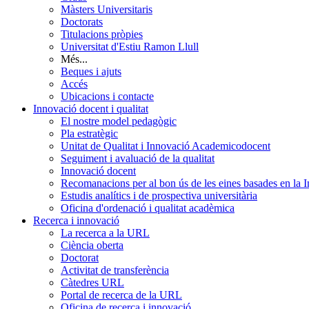
Màsters Universitaris
Doctorats
Titulacions pròpies
Universitat d'Estiu Ramon Llull
Més...
Beques i ajuts
Accés
Ubicacions i contacte
Innovació docent i qualitat
El nostre model pedagògic
Pla estratègic
Unitat de Qualitat i Innovació Academicodocent
Seguiment i avaluació de la qualitat
Innovació docent
Recomanacions per al bon ús de les eines basades en la Int
Estudis analítics i de prospectiva universitària
Oficina d'ordenació i qualitat acadèmica
Recerca i innovació
La recerca a la URL
Ciència oberta
Doctorat
Activitat de transferència
Càtedres URL
Portal de recerca de la URL
Oficina de recerca i innovació