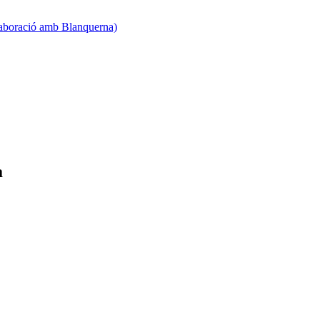
·laboració amb Blanquerna)
a