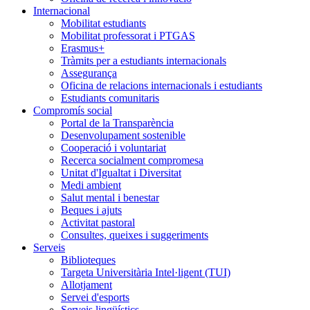
Internacional
Mobilitat estudiants
Mobilitat professorat i PTGAS
Erasmus+
Tràmits per a estudiants internacionals
Assegurança
Oficina de relacions internacionals i estudiants
Estudiants comunitaris
Compromís social
Portal de la Transparència
Desenvolupament sostenible
Cooperació i voluntariat
Recerca socialment compromesa
Unitat d'Igualtat i Diversitat
Medi ambient
Salut mental i benestar
Beques i ajuts
Activitat pastoral
Consultes, queixes i suggeriments
Serveis
Biblioteques
Targeta Universitària Intel·ligent (TUI)
Allotjament
Servei d'esports
Serveis lingüístics