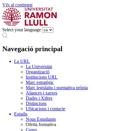
Vés al contingut
Select your language
Navegació principal
La URL
La Universitat
Organització
Institucions URL
Marc estratègic
Marc legislatiu i normativa pròpia
Aliances i xarxes
Dades i Xifres
Distincions
Ubicacions i contacte
Estudis
Nous Estudiants
Oferta formativa
Graus