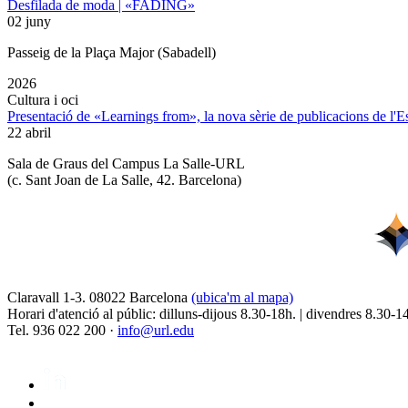
Desfilada de moda | «FADING»
02 juny
Passeig de la Plaça Major (Sabadell)
2026
Cultura i oci
Presentació de «Learnings from», la nova sèrie de publicacions de l'
22 abril
Sala de Graus del Campus La Salle-URL
(
c. Sant Joan de La Salle, 42. Barcelona
)
Claravall 1-3. 08022 Barcelona
(ubica'm al mapa)
Horari d'atenció al públic: dilluns-dijous 8.30-18h. | divendres 8.30-1
Tel. 936 022 200 ·
info@url.edu