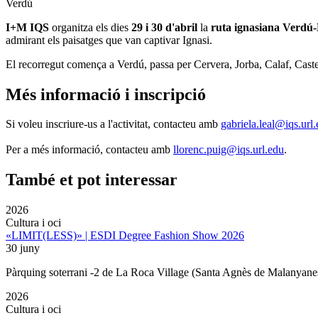
Verdú
I+M IQS
organitza els dies
29 i 30 d'abril
la
ruta ignasiana Verdú-
admirant els paisatges que van captivar Ignasi.
El recorregut comença a Verdú, passa per Cervera, Jorba, Calaf, Castell
Més informació i inscripció
Si voleu inscriure-us a l'activitat, contacteu amb
gabriela.leal@iqs.url
Per a més informació, contacteu amb
llorenc.puig@iqs.url.edu
.
També et pot interessar
2026
Cultura i oci
«LIMIT(LESS)» | ESDI Degree Fashion Show 2026
30 juny
Pàrquing soterrani -2 de La Roca Village (Santa Agnès de Malanyane
2026
Cultura i oci