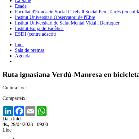
La Salle
Esade
Facultat d'Educació Social i Treball Social Pere Tarrés (en col
Institut Universitari Observatori de l'Ebre
Institut Universitari de Salut Mental Vidal i Barraquer
Institut Borja de Bioètica
ESDI (centre adscrit)
Inici
Sala de premsa
Agenda
Ruta ignasiana Verdú-Manresa en biciclet
Cultura i oci
Comparteix:
LinkedIn
Facebook
Email
WhatsApp
Data inici
ds., 29/04/2023 - 09:00
Lloc