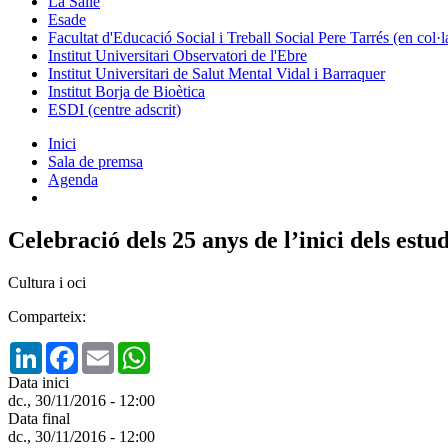
La Salle
Esade
Facultat d'Educació Social i Treball Social Pere Tarrés (en col
Institut Universitari Observatori de l'Ebre
Institut Universitari de Salut Mental Vidal i Barraquer
Institut Borja de Bioètica
ESDI (centre adscrit)
Inici
Sala de premsa
Agenda
Celebració dels 25 anys de l’inici dels es
Cultura i oci
Comparteix:
LinkedIn
Facebook
Email
WhatsApp
Data inici
dc., 30/11/2016 - 12:00
Data final
dc., 30/11/2016 - 12:00