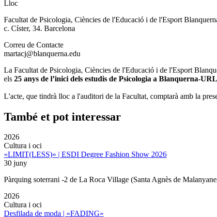
Lloc
Facultat de Psicologia, Ciències de l'Educació i de l'Esport Blanque
c. Císter, 34. Barcelona
Correu de Contacte
martacj@blanquerna.edu
La Facultat de Psicologia, Ciències de l'Educació i de l'Esport Blan
els
25 anys de l’inici dels estudis de Psicologia a Blanquerna-UR
L'acte, que tindrà lloc a l'auditori de la Facultat, comptarà amb la pre
També et pot interessar
2026
Cultura i oci
«LIMIT(LESS)» | ESDI Degree Fashion Show 2026
30 juny
Pàrquing soterrani -2 de La Roca Village (Santa Agnès de Malanyane
2026
Cultura i oci
Desfilada de moda | «FADING»