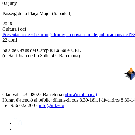
02 juny
Passeig de la Plaça Major (Sabadell)
2026
Cultura i oci
Presentació de «Learnings from», la nova sèrie de publicacions de l'
22 abril
Sala de Graus del Campus La Salle-URL
(
c. Sant Joan de La Salle, 42. Barcelona
)
Claravall 1-3. 08022 Barcelona
(ubica'm al mapa)
Horari d'atenció al públic: dilluns-dijous 8.30-18h. | divendres 8.30-1
Tel. 936 022 200 ·
info@url.edu