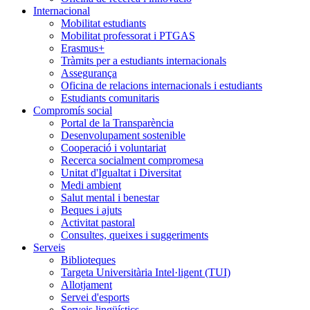
Internacional
Mobilitat estudiants
Mobilitat professorat i PTGAS
Erasmus+
Tràmits per a estudiants internacionals
Assegurança
Oficina de relacions internacionals i estudiants
Estudiants comunitaris
Compromís social
Portal de la Transparència
Desenvolupament sostenible
Cooperació i voluntariat
Recerca socialment compromesa
Unitat d'Igualtat i Diversitat
Medi ambient
Salut mental i benestar
Beques i ajuts
Activitat pastoral
Consultes, queixes i suggeriments
Serveis
Biblioteques
Targeta Universitària Intel·ligent (TUI)
Allotjament
Servei d'esports
Serveis lingüístics