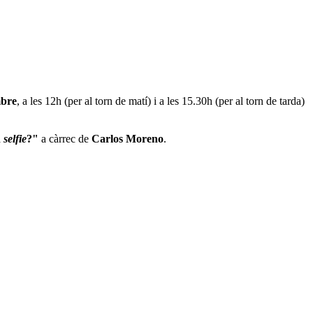
mbre
, a les 12h (per al torn de matí) i a les 15.30h (per al torn de tarda)
n
selfie
?"
a càrrec de
Carlos Moreno
.