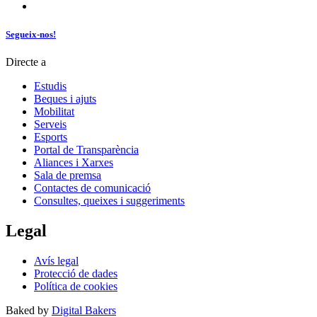
Segueix-nos!
Directe a
Estudis
Beques i ajuts
Mobilitat
Serveis
Esports
Portal de Transparència
Aliances i Xarxes
Sala de premsa
Contactes de comunicació
Consultes, queixes i suggeriments
Legal
Avís legal
Protecció de dades
Política de cookies
Baked by
Digital Bakers