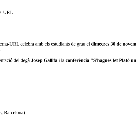
rna-URL
querna-URL celebra amb els estudiants de grau el
dimecres 30 de nove
L
.
sentació del degà
Josep Gallifa
i la
conferència "S'hagués fet Plató u
s, Barcelona)