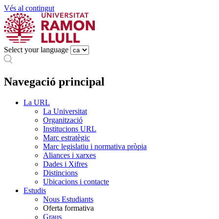
Vés al contingut
Select your language
Navegació principal
La URL
La Universitat
Organització
Institucions URL
Marc estratègic
Marc legislatiu i normativa pròpia
Aliances i xarxes
Dades i Xifres
Distincions
Ubicacions i contacte
Estudis
Nous Estudiants
Oferta formativa
Graus