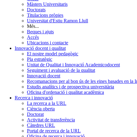
Màsters Universitaris
Doctorats
Titulacions pròpies
Universitat d'Estiu Ramon Llull
Més...
Beques i ajuts
Accés
Ubicacions i contacte
Innovació docent i qualitat
El nostre model pedagògic
Pla estratègic
Unitat de Qualitat i Innovació Academicodocent
Seguiment i avaluació de la qualitat
Innovació docent
Recomanacions per al bon ús de les eines basades en la Int
Estudis analítics i de prospectiva universitària
Oficina d'ordenació i qualitat acadèmica
Recerca i innovació
La recerca a la URL
Ciència oberta
Doctorat
Activitat de transferència
Càtedres URL
Portal de recerca de la URL
Oficina de recerca i innovació