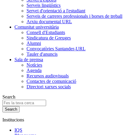
Serveis lingüístics
Servei d'orientació a l'estudiant
Serveis de carreres professionals i borses de treball
Arxiu documental URL
Comunitat universitària
Consell d'Estudiants
Sindicatura de Greuges
Alumni
Convocatòries Santander-URL
Tauler d'anuncis
Sala de premsa
Notícies
Agenda
Recursos audiovisuals
Contactes de comunicació
Directori xarxes socials
Search
Institucions
IQS