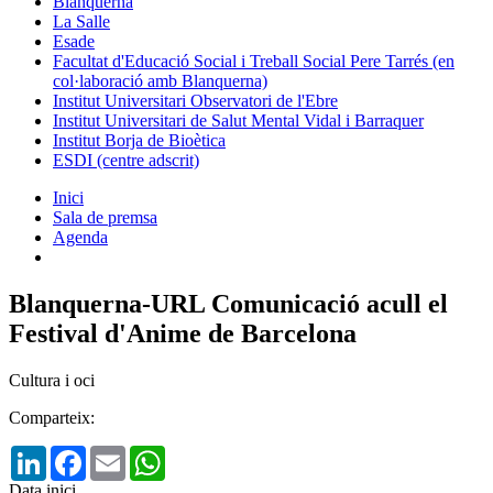
Blanquerna
La Salle
Esade
Facultat d'Educació Social i Treball Social Pere Tarrés (en
col·laboració amb Blanquerna)
Institut Universitari Observatori de l'Ebre
Institut Universitari de Salut Mental Vidal i Barraquer
Institut Borja de Bioètica
ESDI (centre adscrit)
Inici
Sala de premsa
Agenda
Blanquerna-URL Comunicació acull el
Festival d'Anime de Barcelona
Cultura i oci
Comparteix:
LinkedIn
Facebook
Email
WhatsApp
Data inici