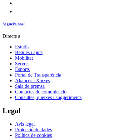
Segueix-nos!
Directe a
Estudis
Beques i ajuts
Mobilitat
Serveis
Esports
Portal de Transparència
Aliances i Xarxes
Sala de premsa
Contactes de comunicació
Consultes, queixes i suggeriments
Legal
Avís legal
Protecció de dades
Política de cookies