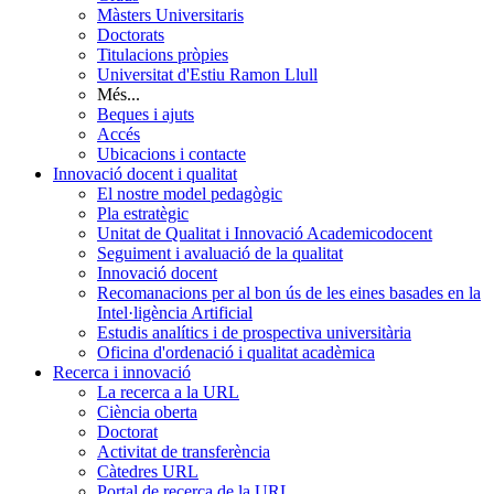
Màsters Universitaris
Doctorats
Titulacions pròpies
Universitat d'Estiu Ramon Llull
Més...
Beques i ajuts
Accés
Ubicacions i contacte
Innovació docent i qualitat
El nostre model pedagògic
Pla estratègic
Unitat de Qualitat i Innovació Academicodocent
Seguiment i avaluació de la qualitat
Innovació docent
Recomanacions per al bon ús de les eines basades en la
Intel·ligència Artificial
Estudis analítics i de prospectiva universitària
Oficina d'ordenació i qualitat acadèmica
Recerca i innovació
La recerca a la URL
Ciència oberta
Doctorat
Activitat de transferència
Càtedres URL
Portal de recerca de la URL