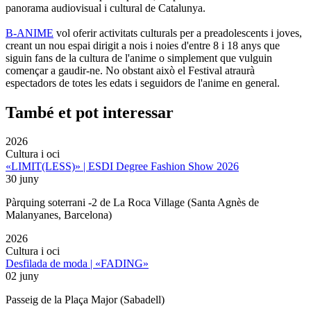
panorama audiovisual i cultural de Catalunya.
B-ANIME
vol oferir activitats culturals per a preadolescents i joves,
creant un nou espai dirigit a nois i noies d'entre 8 i 18 anys que
siguin fans de la cultura de l'anime o simplement que vulguin
començar a gaudir-ne. No obstant això el Festival atraurà
espectadors de totes les edats i seguidors de l'anime en general.
També et pot interessar
2026
Cultura i oci
«LIMIT(LESS)» | ESDI Degree Fashion Show 2026
30 juny
Pàrquing soterrani -2 de La Roca Village (Santa Agnès de
Malanyanes, Barcelona)
2026
Cultura i oci
Desfilada de moda | «FADING»
02 juny
Passeig de la Plaça Major (Sabadell)