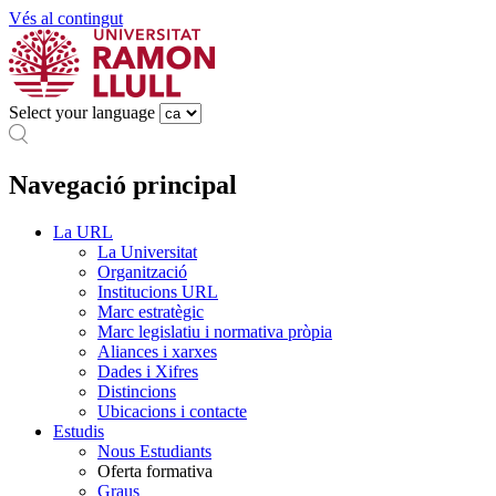
Vés al contingut
Select your language
Navegació principal
La URL
La Universitat
Organització
Institucions URL
Marc estratègic
Marc legislatiu i normativa pròpia
Aliances i xarxes
Dades i Xifres
Distincions
Ubicacions i contacte
Estudis
Nous Estudiants
Oferta formativa
Graus