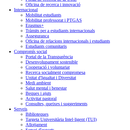
Oficina de recerca i innovació
Internacional
Mobilitat estudiants
Mobilitat professorat i PTGAS
Erasmus+
Tràmits per a estudiants internacionals
Assegurança
Oficina de relacions internacionals i estudiants
Estudiants comunitaris
Compromís social
Portal de la Transparència
Desenvolupament sostenible
Cooperació i voluntariat
Recerca socialment compromesa
Unitat d'Igualtat i Diversitat
Medi ambient
Salut mental i benestar
Beques i ajuts
Activitat pastoral
Consultes, queixes i suggeriments
Serveis
Biblioteques
Targeta Universitària Intel·ligent (TUI)
Allotjament
Servei d'esports