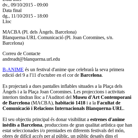
dv., 09/10/2015 - 09:00
Data final
dg., 11/10/2015 - 18:00
Lloc
MACBA (Pl. dels Àngels. Barcelona)
Blanquerna-URL Comunicació (Pl. Joan Coromines, s/n.
Barcelona)
Correu de Contacte
andreadt@blanquerna.url.edu
B-ANIME
és un festival d'anime que celebrarà la seva primera
edició del 9 a l'11 d'octubre en el cor de
Barcelona
.
Es projectarà a dues pantalles inflables situades a la Plaça dels
Àngels i a la Plaça Joan Coromines. Les projeccions i activitats
interiors tindran lloc a l'Auditori del
Museu d'Art Contemporani
de Barcelona
(MACBA),
habitació 1418
i a la
Facultat de
Comunicació i Relacions Internacionals Blanquerna-URL
.
El seu objectiu principal és donar visibilitat a
estrenes d'anime
inèdits a Barcelona
, produccions de gran qualitat artística que han
estat seleccionades i/o premiades en diferents festivals del món,
obres de difícil accés per al públic, un públic desatès dins el