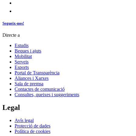
Segueix-nos!
Directe a
Estudis
Beques i ajuts
Mobilitat
Serveis
Esports
Portal de Transparència
Aliances i Xarxes
Sala de premsa
Contactes de comunicació
Consultes, queixes i suggeriments
Legal
Avís legal
Protecció de dades
Política de cookies