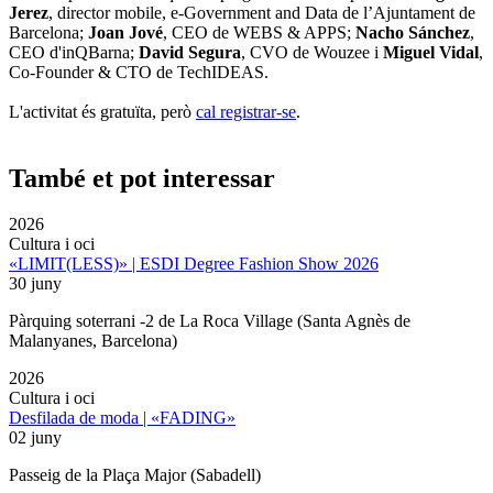
Jerez
, director mobile, e-Government and Data de l’Ajuntament de
Barcelona;
Joan Jové
, CEO de WEBS & APPS;
Nacho Sánchez
,
CEO d'inQBarna;
David Segura
, CVO de Wouzee i
Miguel Vidal
,
Co-Founder & CTO de TechIDEAS.
L'activitat és gratuïta, però
cal registrar-se
.
També et pot interessar
2026
Cultura i oci
«LIMIT(LESS)» | ESDI Degree Fashion Show 2026
30 juny
Pàrquing soterrani -2 de La Roca Village (Santa Agnès de
Malanyanes, Barcelona)
2026
Cultura i oci
Desfilada de moda | «FADING»
02 juny
Passeig de la Plaça Major (Sabadell)