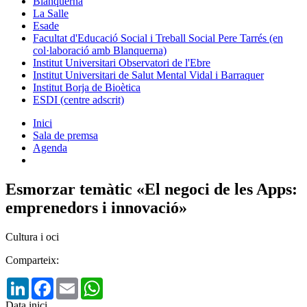
Blanquerna
La Salle
Esade
Facultat d'Educació Social i Treball Social Pere Tarrés (en
col·laboració amb Blanquerna)
Institut Universitari Observatori de l'Ebre
Institut Universitari de Salut Mental Vidal i Barraquer
Institut Borja de Bioètica
ESDI (centre adscrit)
Inici
Sala de premsa
Agenda
Esmorzar temàtic «El negoci de les Apps:
emprenedors i innovació»
Cultura i oci
Comparteix:
LinkedIn
Facebook
Email
WhatsApp
Data inici