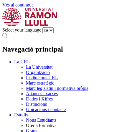
Vés al contingut
Select your language
Navegació principal
La URL
La Universitat
Organització
Institucions URL
Marc estratègic
Marc legislatiu i normativa pròpia
Aliances i xarxes
Dades i Xifres
Distincions
Ubicacions i contacte
Estudis
Nous Estudiants
Oferta formativa
Graus