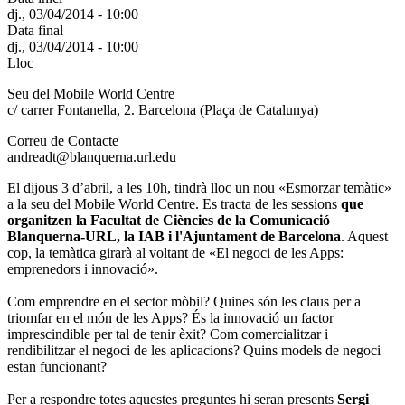
dj., 03/04/2014 - 10:00
Data final
dj., 03/04/2014 - 10:00
Lloc
Seu del Mobile World Centre
c/ carrer Fontanella, 2. Barcelona (Plaça de Catalunya)
Correu de Contacte
andreadt@blanquerna.url.edu
El dijous 3 d’abril, a les 10h, tindrà lloc un nou «Esmorzar temàtic»
a la seu del Mobile World Centre. Es tracta de les sessions
que
organitzen la Facultat de Ciències de la Comunicació
Blanquerna-URL, la IAB i l'Ajuntament de Barcelona
. Aquest
cop, la temàtica girarà al voltant de «El negoci de les Apps:
emprenedors i innovació».
Com emprendre en el sector mòbil? Quines són les claus per a
triomfar en el món de les Apps? És la innovació un factor
imprescindible per tal de tenir èxit? Com comercialitzar i
rendibilitzar el negoci de les aplicacions? Quins models de negoci
estan funcionant?
Per a respondre totes aquestes preguntes hi seran presents
Sergi