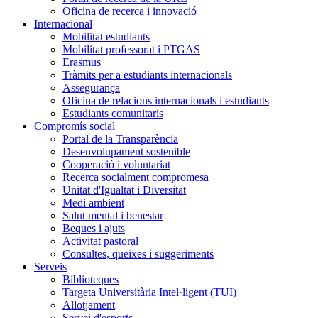
Oficina de recerca i innovació
Internacional
Mobilitat estudiants
Mobilitat professorat i PTGAS
Erasmus+
Tràmits per a estudiants internacionals
Assegurança
Oficina de relacions internacionals i estudiants
Estudiants comunitaris
Compromís social
Portal de la Transparència
Desenvolupament sostenible
Cooperació i voluntariat
Recerca socialment compromesa
Unitat d'Igualtat i Diversitat
Medi ambient
Salut mental i benestar
Beques i ajuts
Activitat pastoral
Consultes, queixes i suggeriments
Serveis
Biblioteques
Targeta Universitària Intel·ligent (TUI)
Allotjament
Servei d'esports