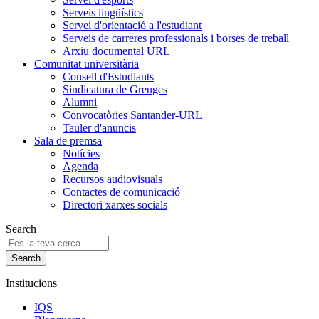
Serveis lingüístics
Servei d'orientació a l'estudiant
Serveis de carreres professionals i borses de treball
Arxiu documental URL
Comunitat universitària
Consell d'Estudiants
Sindicatura de Greuges
Alumni
Convocatòries Santander-URL
Tauler d'anuncis
Sala de premsa
Notícies
Agenda
Recursos audiovisuals
Contactes de comunicació
Directori xarxes socials
Search
Institucions
IQS