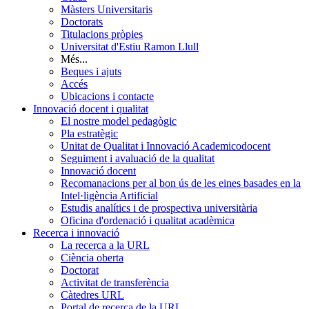
Màsters Universitaris
Doctorats
Titulacions pròpies
Universitat d'Estiu Ramon Llull
Més...
Beques i ajuts
Accés
Ubicacions i contacte
Innovació docent i qualitat
El nostre model pedagògic
Pla estratègic
Unitat de Qualitat i Innovació Academicodocent
Seguiment i avaluació de la qualitat
Innovació docent
Recomanacions per al bon ús de les eines basades en la
Intel·ligència Artificial
Estudis analítics i de prospectiva universitària
Oficina d'ordenació i qualitat acadèmica
Recerca i innovació
La recerca a la URL
Ciència oberta
Doctorat
Activitat de transferència
Càtedres URL
Portal de recerca de la URL