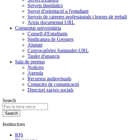
Serveis lingüístics
Servei d'orientació a l'estudiant
Serveis de carreres professionals i borses de treball
Arxiu documental URL
Comunitat universitària
Consell d'Estudiants
Sindicatura de Greuges
Alumni
Convocatòries Santander-URL
Tauler d'anuncis
Sala de premsa
Notícies
Agenda
Recursos audiovisuals
Contactes de comunicació
Directori xarxes socials
Search
Institucions
IQS