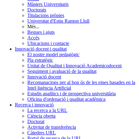
Màsters Universitaris
Doctorats
Titulacions pròpies
Universitat d'Estiu Ramon Llull
Més...
Beques i ajuts
Accés
Ubicacions i contacte
Innovació docent i qualitat
El nostre model pedagògic
Pla estratègic
Unitat de Qualitat i Innovació Academicodocent
Seguiment i avaluació de la qualitat
Innovació docent
Recomanacions per al bon ús de les eines basades en la
Intel·ligència Artificial
Estudis analítics i de prospectiva universitària
Oficina d'ordenació i qualitat acadèmica
Recerca i innovació
La recerca a la URL
Ciència oberta
Doctorat
Activitat de transferència
Càtedres URL
Portal de recerca de la URL