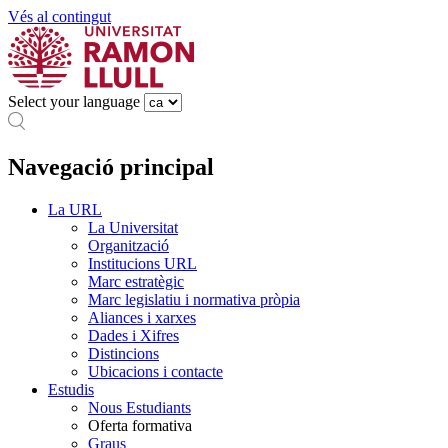
Vés al contingut
Select your language
Navegació principal
La URL
La Universitat
Organització
Institucions URL
Marc estratègic
Marc legislatiu i normativa pròpia
Aliances i xarxes
Dades i Xifres
Distincions
Ubicacions i contacte
Estudis
Nous Estudiants
Oferta formativa
Graus