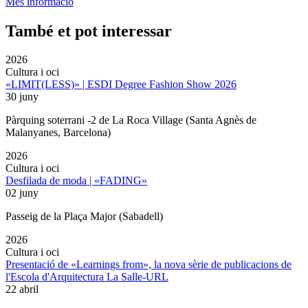
Més informació
També et pot interessar
2026
Cultura i oci
«LIMIT(LESS)» | ESDI Degree Fashion Show 2026
30 juny
Pàrquing soterrani -2 de La Roca Village (Santa Agnès de
Malanyanes, Barcelona)
2026
Cultura i oci
Desfilada de moda | «FADING»
02 juny
Passeig de la Plaça Major (Sabadell)
2026
Cultura i oci
Presentació de «Learnings from», la nova sèrie de publicacions de
l'Escola d'Arquitectura La Salle-URL
22 abril