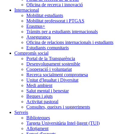
Oficina de recerca i innovació
Internacional
Mobilitat estudiants
Mobilitat professorat i PTGAS
Erasmus+
Tràmits per a estudiants internacionals
Assegurança
Oficina de relacions internacionals i estudiants
Estudiants comunitaris
Compromís social
Portal de la Transparència
Desenvolupament sostenible
Cooperació i voluntariat
Recerca socialment compromesa
Unitat d'Igualtat i Diversitat
Medi ambient
Salut mental i benestar
Beques i ajuts
Activitat pastoral
Consultes, queixes i suggeriments
Serveis
Biblioteques
Targeta Universitària Intel·ligent (TUI)
Allotjament
Servei d'esports