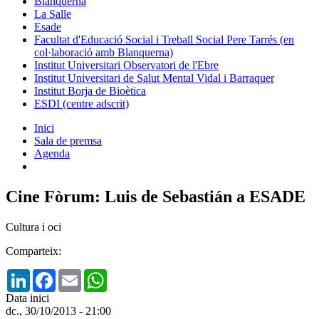
Blanquerna
La Salle
Esade
Facultat d'Educació Social i Treball Social Pere Tarrés (en
col·laboració amb Blanquerna)
Institut Universitari Observatori de l'Ebre
Institut Universitari de Salut Mental Vidal i Barraquer
Institut Borja de Bioètica
ESDI (centre adscrit)
Inici
Sala de premsa
Agenda
Cine Fòrum: Luis de Sebastián a ESADE
Cultura i oci
Comparteix:
LinkedIn
Facebook
Email
WhatsApp
Data inici
dc., 30/10/2013 - 21:00