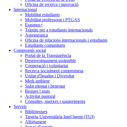
Oficina de recerca i innovació
Internacional
Mobilitat estudiants
Mobilitat professorat i PTGAS
Erasmus+
Tràmits per a estudiants internacionals
Assegurança
Oficina de relacions internacionals i estudiants
Estudiants comunitaris
Compromís social
Portal de la Transparència
Desenvolupament sostenible
Cooperació i voluntariat
Recerca socialment compromesa
Unitat d'Igualtat i Diversitat
Medi ambient
Salut mental i benestar
Beques i ajuts
Activitat pastoral
Consultes, queixes i suggeriments
Serveis
Biblioteques
Targeta Universitària Intel·ligent (TUI)
Allotjament
Servei d'esports