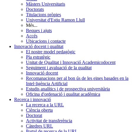
Màsters Universitaris
Doctorats
Titulacions pròpies
Universitat d'Estiu Ramon Llull
Més...
Beques i ajuts
Accés
Ubicacions i contacte
Innovació docent i qualitat
El nostre model pedagògic
Pla estratègic
Unitat de Qualitat i Innovació Academicodocent
Seguiment i avaluació de la qualitat
Innovació docent
Recomanacions per al bon ús de les eines basades en la
Intel·ligència Artificial
Estudis analítics i de prospectiva universitària
Oficina d'ordenació i qualitat acadèmica
Recerca i innovació
La recerca a la URL
Ciència oberta
Doctorat
Activitat de transferència
Càtedres URL
Portal de recerca de la URL