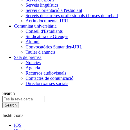
Serveis lingüístics
Servei d'orientació a l'estudiant
Serveis de carreres professionals i borses de treball
Arxiu documental URL
Comunitat universitària
Consell d'Estudiants
Sindicatura de Greuges
Alumni
Convocatòries Santander-URL
Tauler d'anuncis
Sala de premsa
Notícies
Agenda
Recursos audiovisuals
Contactes de comunicació
Directori xarxes socials
Search
Institucions
IQS