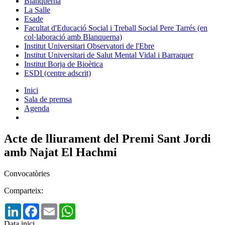
Blanquerna
La Salle
Esade
Facultat d'Educació Social i Treball Social Pere Tarrés (en
col·laboració amb Blanquerna)
Institut Universitari Observatori de l'Ebre
Institut Universitari de Salut Mental Vidal i Barraquer
Institut Borja de Bioètica
ESDI (centre adscrit)
Inici
Sala de premsa
Agenda
Acte de lliurament del Premi Sant Jordi
amb Najat El Hachmi
Convocatòries
Comparteix:
LinkedIn
Facebook
Email
WhatsApp
Data inici