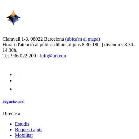
Claravall 1-3. 08022 Barcelona
(ubica'm al mapa)
Horari d'atenció al públic: dilluns-dijous 8.30-18h. | divendres 8.30-
14.30h.
Tel. 936 022 200 ·
info@url.edu
Segueix-nos!
Directe a
Estudis
Beques i ajuts
Mobilitat