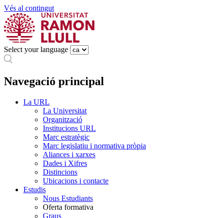
Vés al contingut
Select your language
Navegació principal
La URL
La Universitat
Organització
Institucions URL
Marc estratègic
Marc legislatiu i normativa pròpia
Aliances i xarxes
Dades i Xifres
Distincions
Ubicacions i contacte
Estudis
Nous Estudiants
Oferta formativa
Graus