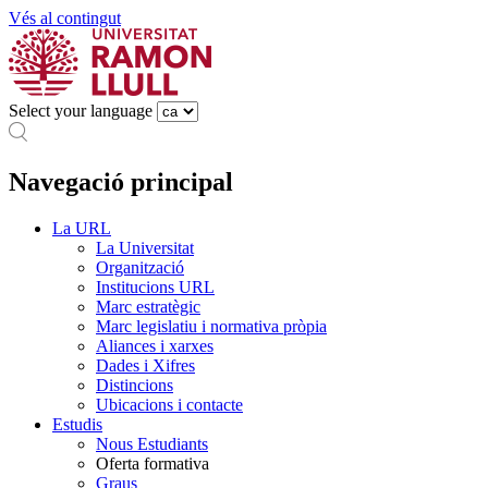
Vés al contingut
Select your language
Navegació principal
La URL
La Universitat
Organització
Institucions URL
Marc estratègic
Marc legislatiu i normativa pròpia
Aliances i xarxes
Dades i Xifres
Distincions
Ubicacions i contacte
Estudis
Nous Estudiants
Oferta formativa
Graus