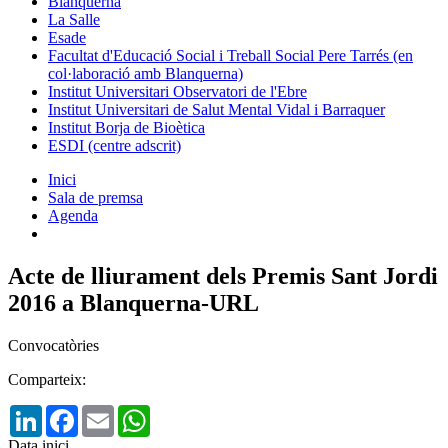
Blanquerna
La Salle
Esade
Facultat d'Educació Social i Treball Social Pere Tarrés (en
col·laboració amb Blanquerna)
Institut Universitari Observatori de l'Ebre
Institut Universitari de Salut Mental Vidal i Barraquer
Institut Borja de Bioètica
ESDI (centre adscrit)
Inici
Sala de premsa
Agenda
Acte de lliurament dels Premis Sant Jordi
2016 a Blanquerna-URL
Convocatòries
Comparteix:
LinkedIn
Facebook
Email
WhatsApp
Data inici