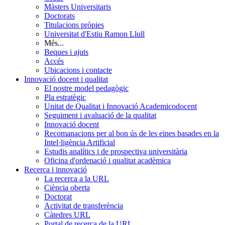
Màsters Universitaris
Doctorats
Titulacions pròpies
Universitat d'Estiu Ramon Llull
Més...
Beques i ajuts
Accés
Ubicacions i contacte
Innovació docent i qualitat
El nostre model pedagògic
Pla estratègic
Unitat de Qualitat i Innovació Academicodocent
Seguiment i avaluació de la qualitat
Innovació docent
Recomanacions per al bon ús de les eines basades en la
Intel·ligència Artificial
Estudis analítics i de prospectiva universitària
Oficina d'ordenació i qualitat acadèmica
Recerca i innovació
La recerca a la URL
Ciència oberta
Doctorat
Activitat de transferència
Càtedres URL
Portal de recerca de la URL