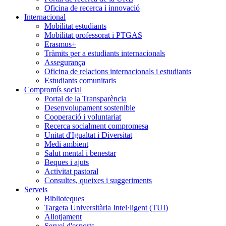
Oficina de recerca i innovació
Internacional
Mobilitat estudiants
Mobilitat professorat i PTGAS
Erasmus+
Tràmits per a estudiants internacionals
Assegurança
Oficina de relacions internacionals i estudiants
Estudiants comunitaris
Compromís social
Portal de la Transparència
Desenvolupament sostenible
Cooperació i voluntariat
Recerca socialment compromesa
Unitat d'Igualtat i Diversitat
Medi ambient
Salut mental i benestar
Beques i ajuts
Activitat pastoral
Consultes, queixes i suggeriments
Serveis
Biblioteques
Targeta Universitària Intel·ligent (TUI)
Allotjament
Servei d'esports