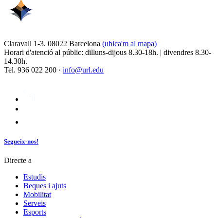
Claravall 1-3. 08022 Barcelona
(ubica'm al mapa)
Horari d'atenció al públic: dilluns-dijous 8.30-18h. | divendres 8.30-
14.30h.
Tel. 936 022 200 ·
info@url.edu
Segueix-nos!
Directe a
Estudis
Beques i ajuts
Mobilitat
Serveis
Esports