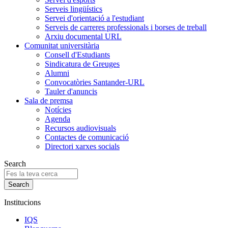
Serveis lingüístics
Servei d'orientació a l'estudiant
Serveis de carreres professionals i borses de treball
Arxiu documental URL
Comunitat universitària
Consell d'Estudiants
Sindicatura de Greuges
Alumni
Convocatòries Santander-URL
Tauler d'anuncis
Sala de premsa
Notícies
Agenda
Recursos audiovisuals
Contactes de comunicació
Directori xarxes socials
Search
Institucions
IQS