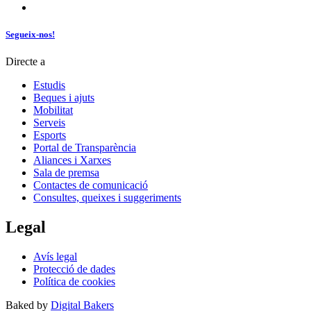
Segueix-nos!
Directe a
Estudis
Beques i ajuts
Mobilitat
Serveis
Esports
Portal de Transparència
Aliances i Xarxes
Sala de premsa
Contactes de comunicació
Consultes, queixes i suggeriments
Legal
Avís legal
Protecció de dades
Política de cookies
Baked by
Digital Bakers