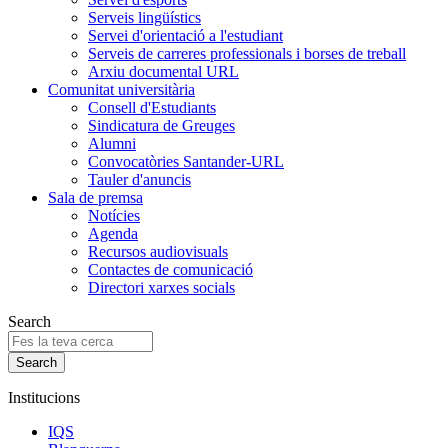
Serveis lingüístics
Servei d'orientació a l'estudiant
Serveis de carreres professionals i borses de treball
Arxiu documental URL
Comunitat universitària
Consell d'Estudiants
Sindicatura de Greuges
Alumni
Convocatòries Santander-URL
Tauler d'anuncis
Sala de premsa
Notícies
Agenda
Recursos audiovisuals
Contactes de comunicació
Directori xarxes socials
Search
Institucions
IQS