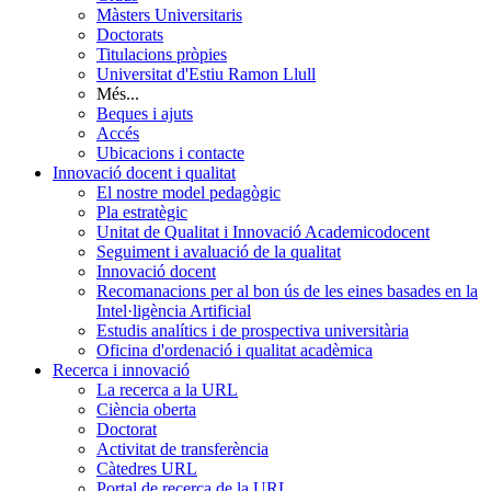
Màsters Universitaris
Doctorats
Titulacions pròpies
Universitat d'Estiu Ramon Llull
Més...
Beques i ajuts
Accés
Ubicacions i contacte
Innovació docent i qualitat
El nostre model pedagògic
Pla estratègic
Unitat de Qualitat i Innovació Academicodocent
Seguiment i avaluació de la qualitat
Innovació docent
Recomanacions per al bon ús de les eines basades en la
Intel·ligència Artificial
Estudis analítics i de prospectiva universitària
Oficina d'ordenació i qualitat acadèmica
Recerca i innovació
La recerca a la URL
Ciència oberta
Doctorat
Activitat de transferència
Càtedres URL
Portal de recerca de la URL