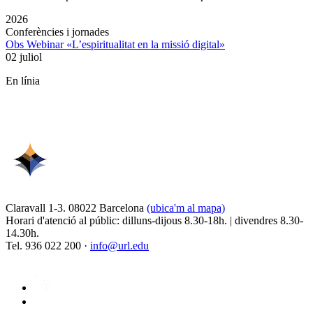
2026
Conferències i jornades
Obs Webinar «L’espiritualitat en la missió digital»
02 juliol
En línia
Claravall 1-3. 08022 Barcelona
(ubica'm al mapa)
Horari d'atenció al públic: dilluns-dijous 8.30-18h. | divendres 8.30-
14.30h.
Tel. 936 022 200 ·
info@url.edu