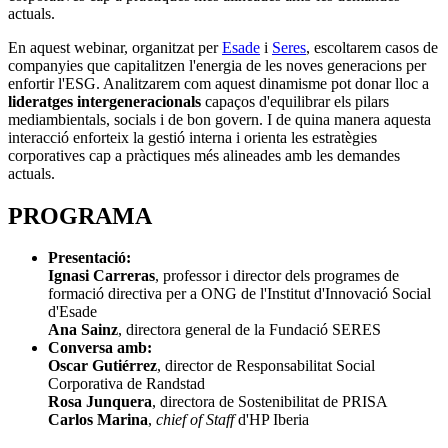
actuals.
En aquest webinar, organitzat per
Esade
i
Seres
, escoltarem casos de
companyies que capitalitzen l'energia de les noves generacions per
enfortir l'ESG. Analitzarem com aquest dinamisme pot donar lloc a
lideratges intergeneracionals
capaços d'equilibrar els pilars
mediambientals, socials i de bon govern. I de quina manera aquesta
interacció enforteix la gestió interna i orienta les estratègies
corporatives cap a pràctiques més alineades amb les demandes
actuals.
PROGRAMA
Presentació:
Ignasi Carreras
, professor i director dels programes de
formació directiva per a ONG de l'Institut d'Innovació Social
d'Esade
Ana Sainz
, directora general de la Fundació SERES
Conversa amb:
Oscar Gutiérrez
, director de Responsabilitat Social
Corporativa de Randstad
Rosa Junquera
, directora de Sostenibilitat de PRISA
Carlos Marina
,
chief of Staff
d'HP Iberia