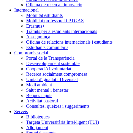
Oficina de recerca i innovació
Internacional
Mobilitat estudiants
Mobilitat professorat i PTGAS
Erasmus+
Tràmits per a estudiants internacionals
Assegurança
Oficina de relacions internacionals i estudiants
Estudiants comunitaris
Compromís social
Portal de la Transparència
Desenvolupament sostenible
Cooperació i voluntariat
Recerca socialment compromesa
Unitat d'Igualtat i Diversitat
Medi ambient
Salut mental i benestar
Beques i ajuts
Activitat pastoral
Consultes, queixes i suggeriments
Serveis
Biblioteques
Targeta Universitària Intel·ligent (TUI)
Allotjament
Servei d'esports