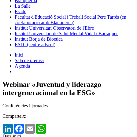
Blanquerna
La Salle
Esade
Facultat d'Educació Social i Treball Social Pere Tarrés (en
col·laboració amb Blanquerna)
Institut Universitari Observatori de l'Ebre
Institut Universitari de Salut Mental Vidal i Barraquer
Institut Borja de Bioètica
ESDI (centre adscrit)
Inici
Sala de premsa
Agenda
Webinar «Juventud y liderazgo
intergeneracional en la ESG»
Conferències i jornades
Comparteix:
LinkedIn
Facebook
Email
WhatsApp
Data inici