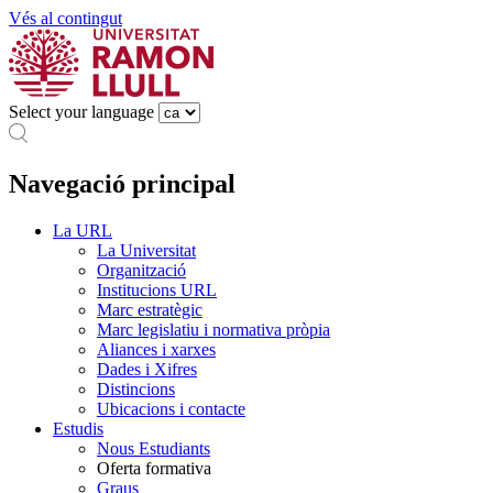
Vés al contingut
Select your language
Navegació principal
La URL
La Universitat
Organització
Institucions URL
Marc estratègic
Marc legislatiu i normativa pròpia
Aliances i xarxes
Dades i Xifres
Distincions
Ubicacions i contacte
Estudis
Nous Estudiants
Oferta formativa
Graus