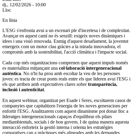
dj., 12/02/2026 - 10:00
Lloc
En línia
L'ESG s'enfronta avui a un escenari ple d'incertesa i de complexitat.
Avançar en aquest camí no és senzill: exigeix ​​noves dinàmiques i
idees i una visió renovada. Enmig d'aquest desafiament, la joventut
emergeix com un motor clau gràcies a la mirada innovadora, el
compromís amb la sostenibilitat, l'acció climàtica i l'impacte social.
Cada cop més organitzacions comprenen que aquest impuls només
es materialitza mitjançant una
col·laboració intergeneracional
autèntica
. No n'hi ha prou amb escoltar la veu de les persones
joves: es tracta de crear ponts reals entre els que lideren avui l'ESG i
els que arriben amb expectatives clares sobre
transparència,
inclusió i autenticitat
.
En aquest webinar, organitzat per Esade i Seres, escoltarem casos de
companyies que capitalitzen l'energia de les noves generacions per
enfortir l'ESG. Analitzarem com aquest dinamisme pot donar lloc a
lideratges intergeneracionals capaços d'equilibrar els pilars
mediambientals, socials i de bon govern. I de quina manera aquesta
interacció enforteix la gestió interna i orienta les estratègies
corporatives cap a pràctiques més alineades amb les demandes