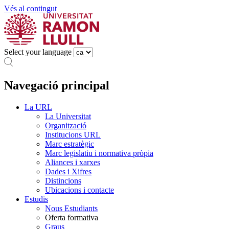
Vés al contingut
Select your language
Navegació principal
La URL
La Universitat
Organització
Institucions URL
Marc estratègic
Marc legislatiu i normativa pròpia
Aliances i xarxes
Dades i Xifres
Distincions
Ubicacions i contacte
Estudis
Nous Estudiants
Oferta formativa
Graus