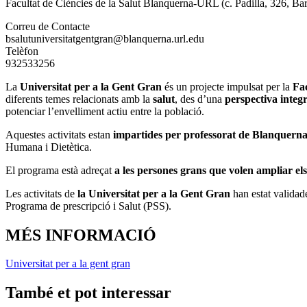
Facultat de Ciències de la Salut Blanquerna-URL (c.
Padilla, 326, Ba
Correu de Contacte
bsalutuniversitatgentgran@blanquerna.url.edu
Telèfon
932533256
La
Universitat per a la Gent Gran
és un projecte impulsat per la
Fac
diferents temes relacionats amb la
salut
, des d’una
perspectiva integr
potenciar l’envelliment actiu entre la població.
Aquestes activitats estan
impartides per professorat de Blanquerna-
Humana i Dietètica.
El programa està adreçat
a les persones grans que volen ampliar els 
Les activitats de
la Universitat per a la Gent Gran
han estat validad
Programa de prescripció i Salut (PSS).
MÉS INFORMACIÓ
Universitat per a la gent gran
També et pot interessar