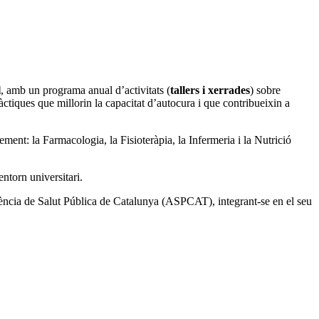
l
, amb un programa anual d’activitats (
tallers i xerrades
) sobre
àctiques que millorin la capacitat d’autocura i que contribueixin a
ement: la Farmacologia, la Fisioteràpia, la Infermeria i la Nutrició
entorn universitari.
Agència de Salut Pública de Catalunya (ASPCAT), integrant-se en el seu