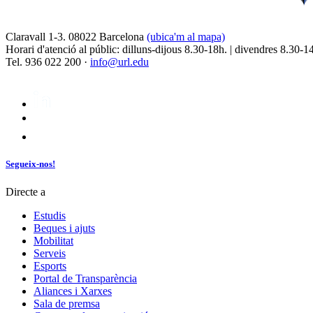
Claravall 1-3. 08022 Barcelona
(ubica'm al mapa)
Horari d'atenció al públic: dilluns-dijous 8.30-18h. | divendres 8.30-1
Tel. 936 022 200 ·
info@url.edu
Segueix-nos!
Directe a
Estudis
Beques i ajuts
Mobilitat
Serveis
Esports
Portal de Transparència
Aliances i Xarxes
Sala de premsa