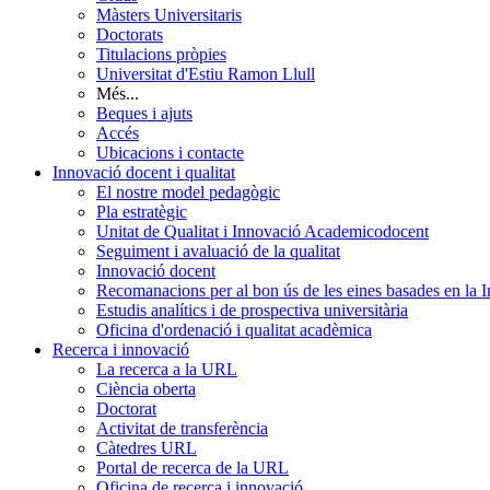
Màsters Universitaris
Doctorats
Titulacions pròpies
Universitat d'Estiu Ramon Llull
Més...
Beques i ajuts
Accés
Ubicacions i contacte
Innovació docent i qualitat
El nostre model pedagògic
Pla estratègic
Unitat de Qualitat i Innovació Academicodocent
Seguiment i avaluació de la qualitat
Innovació docent
Recomanacions per al bon ús de les eines basades en la Int
Estudis analítics i de prospectiva universitària
Oficina d'ordenació i qualitat acadèmica
Recerca i innovació
La recerca a la URL
Ciència oberta
Doctorat
Activitat de transferència
Càtedres URL
Portal de recerca de la URL
Oficina de recerca i innovació