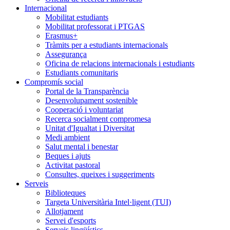
Internacional
Mobilitat estudiants
Mobilitat professorat i PTGAS
Erasmus+
Tràmits per a estudiants internacionals
Assegurança
Oficina de relacions internacionals i estudiants
Estudiants comunitaris
Compromís social
Portal de la Transparència
Desenvolupament sostenible
Cooperació i voluntariat
Recerca socialment compromesa
Unitat d'Igualtat i Diversitat
Medi ambient
Salut mental i benestar
Beques i ajuts
Activitat pastoral
Consultes, queixes i suggeriments
Serveis
Biblioteques
Targeta Universitària Intel·ligent (TUI)
Allotjament
Servei d'esports
Serveis lingüístics