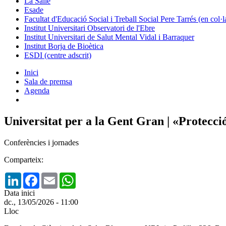
La Salle
Esade
Facultat d'Educació Social i Treball Social Pere Tarrés (en col
Institut Universitari Observatori de l'Ebre
Institut Universitari de Salut Mental Vidal i Barraquer
Institut Borja de Bioètica
ESDI (centre adscrit)
Inici
Sala de premsa
Agenda
Universitat per a la Gent Gran | «Protecció 
Conferències i jornades
Comparteix:
LinkedIn
Facebook
Email
WhatsApp
Data inici
dc., 13/05/2026 - 11:00
Lloc