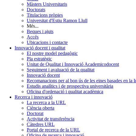
Màsters Universitaris
Doctorats
Titulacions pròpies
Universitat d'Estiu Ramon Llull
Més...
Beques i ajuts
Accés
Ubicacions i contacte
Innovació docent i qualitat
El nostre model pedagògic
Pla estratègic
Unitat de Qualitat i Innovació Academicodocent
Seguiment i avaluació de la qualitat
Innovació docent
Recomanacions per al bon ús de les eines basades en la Int
Estudis analítics i de prospectiva universitària
Oficina d'ordenació i qualitat acadèmica
Recerca i innovació
La recerca a la URL
Ciència oberta
Doctorat
Activitat de transferència
Càtedres URL
Portal de recerca de la URL
Oficina de recerca i innovació