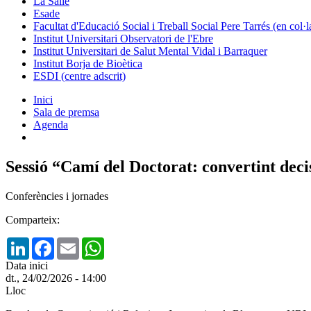
La Salle
Esade
Facultat d'Educació Social i Treball Social Pere Tarrés (en col
Institut Universitari Observatori de l'Ebre
Institut Universitari de Salut Mental Vidal i Barraquer
Institut Borja de Bioètica
ESDI (centre adscrit)
Inici
Sala de premsa
Agenda
Sessió “Camí del Doctorat: convertint dec
Conferències i jornades
Comparteix:
LinkedIn
Facebook
Email
WhatsApp
Data inici
dt., 24/02/2026 - 14:00
Lloc