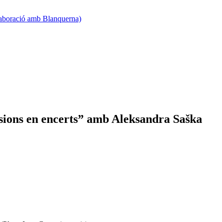
·laboració amb Blanquerna)
isions en encerts” amb Aleksandra Saška