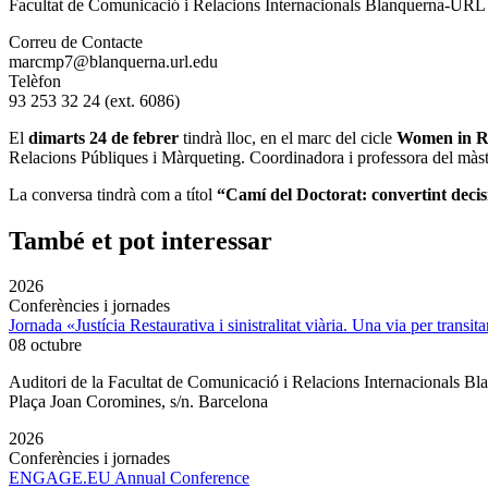
Facultat de Comunicació i Relacions Internacionals Blanquerna-URL 
Correu de Contacte
marcmp7@blanquerna.url.edu
Telèfon
93 253 32 24 (ext. 6086)
El
dimarts 24 de febrer
tindrà lloc, en el marc del cicle
Women in R
Relacions Públiques i Màrqueting. Coordinadora i professora del màster 
La conversa tindrà com a títol
“Camí del Doctorat: convertint decis
També et pot interessar
2026
Conferències i jornades
Jornada «Justícia Restaurativa i sinistralitat viària. Una via per transita
08 octubre
Auditori de la Facultat de Comunicació i Relacions Internacionals 
Plaça Joan Coromines, s/n. Barcelona
2026
Conferències i jornades
ENGAGE.EU Annual Conference