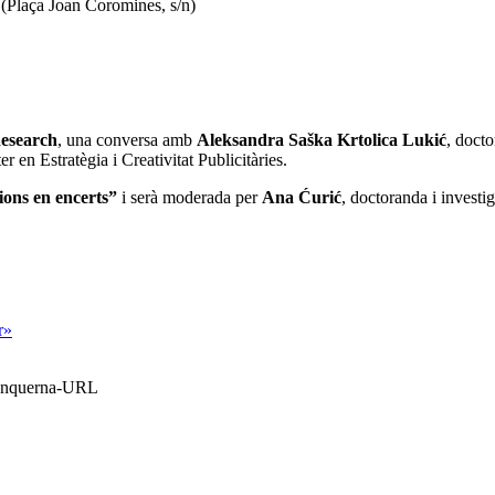
(Plaça Joan Coromines, s/n)
esearch
, una conversa amb
Aleksandra Saška Krtolica Lukić
, doct
en Estratègia i Creativitat Publicitàries.
ions en encerts”
i serà moderada per
Ana Ćurić
, doctoranda i invest
r»
Blanquerna-URL