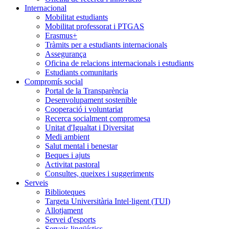
Internacional
Mobilitat estudiants
Mobilitat professorat i PTGAS
Erasmus+
Tràmits per a estudiants internacionals
Assegurança
Oficina de relacions internacionals i estudiants
Estudiants comunitaris
Compromís social
Portal de la Transparència
Desenvolupament sostenible
Cooperació i voluntariat
Recerca socialment compromesa
Unitat d'Igualtat i Diversitat
Medi ambient
Salut mental i benestar
Beques i ajuts
Activitat pastoral
Consultes, queixes i suggeriments
Serveis
Biblioteques
Targeta Universitària Intel·ligent (TUI)
Allotjament
Servei d'esports
Serveis lingüístics