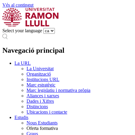
Vés al contingut
Select your language
Navegació principal
La URL
La Universitat
Organització
Institucions URL
Marc estratègic
Marc legislatiu i normativa pròpia
Aliances i xarxes
Dades i Xifres
Distincions
Ubicacions i contacte
Estudis
Nous Estudiants
Oferta formativa
Graus