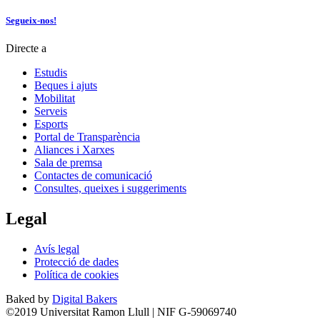
Segueix-nos!
Directe a
Estudis
Beques i ajuts
Mobilitat
Serveis
Esports
Portal de Transparència
Aliances i Xarxes
Sala de premsa
Contactes de comunicació
Consultes, queixes i suggeriments
Legal
Avís legal
Protecció de dades
Política de cookies
Baked by
Digital Bakers
©2019 Universitat Ramon Llull | NIF G-59069740