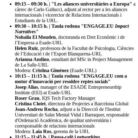
09:15 – 09:30 h. | "Les aliances universitàries a Europa"
a
càrrec de Carlo Gallucci, adjunt al rector per a les aliances
internacionals i vicerector de Relacions Internacionals i
Estudiants de la URL.
09:30 – 10:15 h. | Taula rodona "ENGAGE.EU
Impact
Narratives"
Nohaila El Mouden
, doctoranda en Dret Econòmic i de
l’Empresa a Esade-URL
Helen Ruiz
, professora de la Facultat de Psicologia, Ciències
de l’Educació i de l’Esport Blanquerna-URL
Arianna Andino
, estudiant del MSc in Project Management
de La Salle-URL
Modera
:
Cristina Giménez
(Esade-URL)
10:15 – 11:15 h. | Taula rodona "ENGAGE.EU com a
motor d’innovació per resoldre reptes socials"
Josep Alias
, manager of the ESADE Entrepreneurship
Institute (EEI) at Esade-URL
Roser Grau
, IQS Tech Factory Manager
Cristina Clotet
, directora de Projectes a Barcelona Global
Joan-Andreu Rocha
, adjunt a la Direcció de l'Institut
Universitari de Salut Mental Vidal i Barraquer, responsable
d'Ordenació Acadèmica, de qualitat universitària i
coresponsable de relacions internacionals
Modera:
Laia Ros
, gerenta de la URL
11:15 – 11:45 h. | Pausa-cafè i
networking