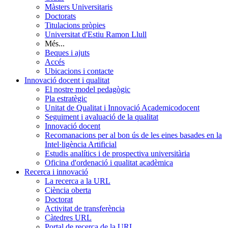
Màsters Universitaris
Doctorats
Titulacions pròpies
Universitat d'Estiu Ramon Llull
Més...
Beques i ajuts
Accés
Ubicacions i contacte
Innovació docent i qualitat
El nostre model pedagògic
Pla estratègic
Unitat de Qualitat i Innovació Academicodocent
Seguiment i avaluació de la qualitat
Innovació docent
Recomanacions per al bon ús de les eines basades en la
Intel·ligència Artificial
Estudis analítics i de prospectiva universitària
Oficina d'ordenació i qualitat acadèmica
Recerca i innovació
La recerca a la URL
Ciència oberta
Doctorat
Activitat de transferència
Càtedres URL
Portal de recerca de la URL