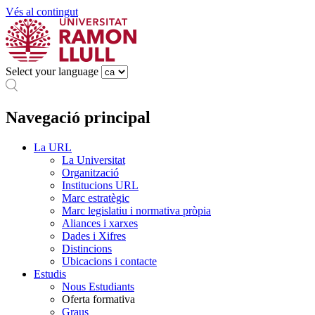
Vés al contingut
Select your language
Navegació principal
La URL
La Universitat
Organització
Institucions URL
Marc estratègic
Marc legislatiu i normativa pròpia
Aliances i xarxes
Dades i Xifres
Distincions
Ubicacions i contacte
Estudis
Nous Estudiants
Oferta formativa
Graus