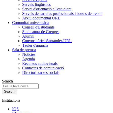
Serveis lingüístics
Servei d'orientació a l'estudiant
Serveis de carreres professionals i borses de treball
Arxiu documental URL
Comunitat universitària
Consell d'Estudiants
Sindicatura de Greuges
Alumni
Convocatòries Santander-URL
Tauler d'anuncis
Sala de premsa
Notícies
Agenda
Recursos audiovisuals
Contactes de comunicació
Directori xarxes socials
Search
Institucions
IQS