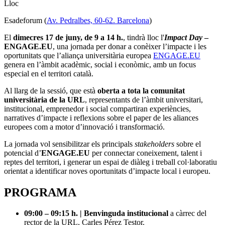
Lloc
Esadeforum (
Av. Pedralbes, 60-62. Barcelona
)
El
dimecres 17 de juny, de 9 a 14 h.
, tindrà lloc l'
Impact Day
–
ENGAGE.EU
, una jornada per donar a conèixer l’impacte i les
oportunitats que l’aliança universitària europea
ENGAGE.EU
genera en l’àmbit acadèmic, social i econòmic, amb un focus
especial en el territori català.
Al llarg de la sessió, que està
oberta a tota la comunitat
universitària de la URL
, representants de l’àmbit universitari,
institucional, emprenedor i social compartiran experiències,
narratives d’impacte i reflexions sobre el paper de les aliances
europees com a motor d’innovació i transformació.
La jornada vol sensibilitzar els principals
stakeholders
sobre el
potencial d’
ENGAGE.EU
per connectar coneixement, talent i
reptes del territori, i generar un espai de diàleg i treball col·laboratiu
orientat a identificar noves oportunitats d’impacte local i europeu.
PROGRAMA
09:00 – 09:15 h. | Benvinguda institucional
a càrrec del
rector de la URL, Carles Pérez Testor.