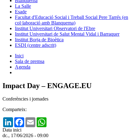
Blanquerna
La Salle
Esade
Facultat d'Educació Social i Treball Social Pere Tarrés (en
col·laboració amb Blanquerna)
Institut Universitari Observatori de l'Ebre
Institut Universitari de Salut Mental Vidal i Barraquer
Institut Borja de Bioètica
ESDI (centre adscrit)
Inici
Sala de premsa
Agenda
Impact Day – ENGAGE.EU
Conferències i jornades
Comparteix:
LinkedIn
Facebook
Email
WhatsApp
Data inici
dc., 17/06/2026 - 09:00