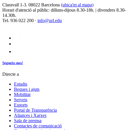
Claravall 1-3. 08022 Barcelona
(ubica'm al mapa)
Horari d'atenció al públic: dilluns-dijous 8.30-18h. | divendres 8.30-
14.30h.
Tel. 936 022 200 ·
info@url.edu
Segueix-nos!
Directe a
Estudis
Beques i ajuts
Mobilitat
Serveis
Esports
Portal de Transparència
Aliances i Xarxes
Sala de premsa
Contactes de comunicació