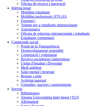
Oficina de recerca i innovació
Internacional
Mobilitat estudiants
Mobilitat professorat i PTGAS
Erasmus+
Tràmits per a estudiants internacionals
Assegurança
Oficina de relacions internacionals i estudiants
Estudiants comunitaris
Compromís social
Portal de la Transparència
Desenvolupament sostenible
Cooperació i voluntariat
Recerca socialment compromesa
Unitat d'Igualtat i Diversitat
Medi ambient
Salut mental i benestar
Beques i ajuts
Activitat pastoral
Consultes, queixes i suggeriments
Serveis
Biblioteques
Targeta Universitària Intel·ligent (TUI)
Allotjament
Servei d'esports