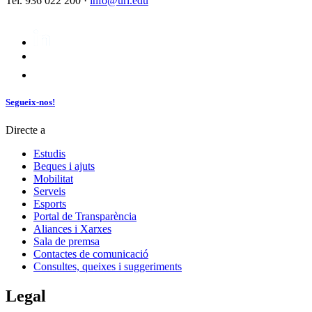
Tel. 936 022 200 ·
info@url.edu
Segueix-nos!
Directe a
Estudis
Beques i ajuts
Mobilitat
Serveis
Esports
Portal de Transparència
Aliances i Xarxes
Sala de premsa
Contactes de comunicació
Consultes, queixes i suggeriments
Legal