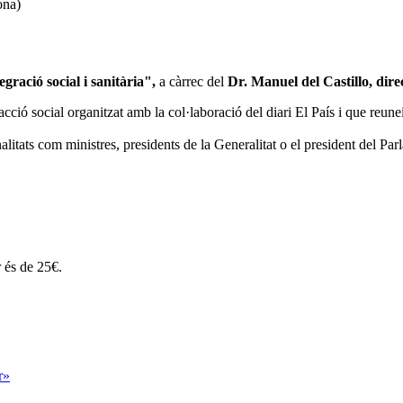
ona)
egració social i sanitària",
a càrrec del
Dr. Manuel
del Castillo, dir
cció social organitzat amb la col·laboració del diari El País i que reunei
litats com ministres, presidents de la Generalitat o el president del Par
r és de 25€.
r»