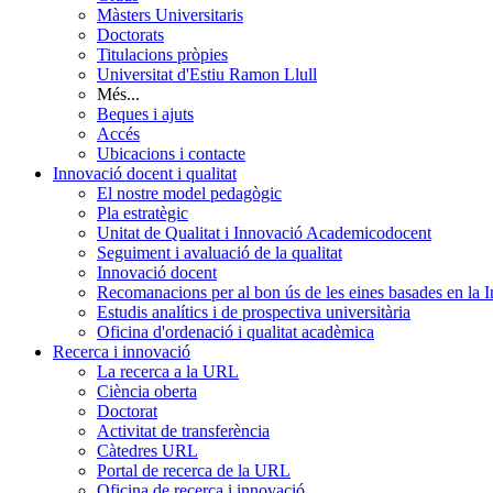
Màsters Universitaris
Doctorats
Titulacions pròpies
Universitat d'Estiu Ramon Llull
Més...
Beques i ajuts
Accés
Ubicacions i contacte
Innovació docent i qualitat
El nostre model pedagògic
Pla estratègic
Unitat de Qualitat i Innovació Academicodocent
Seguiment i avaluació de la qualitat
Innovació docent
Recomanacions per al bon ús de les eines basades en la Int
Estudis analítics i de prospectiva universitària
Oficina d'ordenació i qualitat acadèmica
Recerca i innovació
La recerca a la URL
Ciència oberta
Doctorat
Activitat de transferència
Càtedres URL
Portal de recerca de la URL
Oficina de recerca i innovació