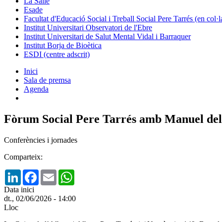
La Salle
Esade
Facultat d'Educació Social i Treball Social Pere Tarrés (en col
Institut Universitari Observatori de l'Ebre
Institut Universitari de Salut Mental Vidal i Barraquer
Institut Borja de Bioètica
ESDI (centre adscrit)
Inici
Sala de premsa
Agenda
Fòrum Social Pere Tarrés amb Manuel del C
Conferències i jornades
Comparteix:
LinkedIn
Facebook
Email
WhatsApp
Data inici
dt., 02/06/2026 - 14:00
Lloc