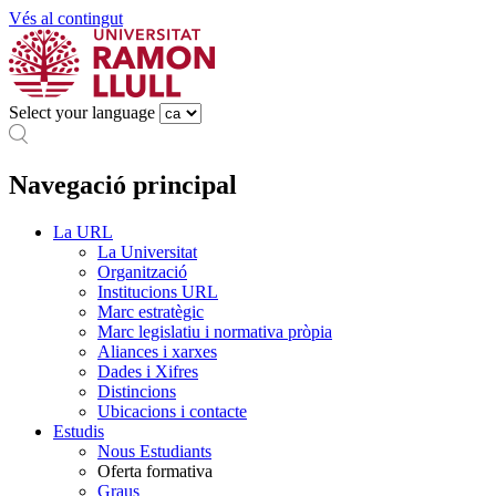
Vés al contingut
Select your language
Navegació principal
La URL
La Universitat
Organització
Institucions URL
Marc estratègic
Marc legislatiu i normativa pròpia
Aliances i xarxes
Dades i Xifres
Distincions
Ubicacions i contacte
Estudis
Nous Estudiants
Oferta formativa
Graus