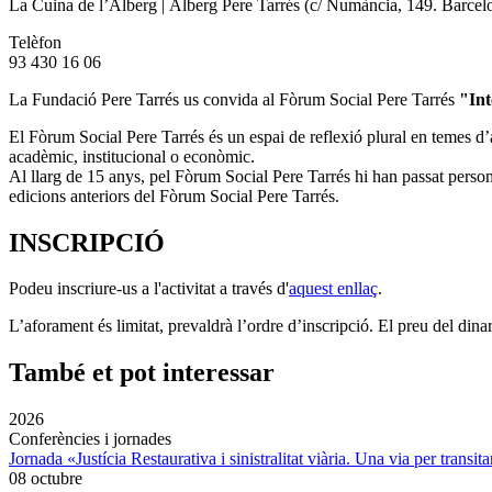
La Cuina de l’Alberg | Alberg Pere Tarrés (c/ Numància, 149. Barcel
Telèfon
93 430 16 06
La Fundació Pere Tarrés us convida al Fòrum Social Pere Tarrés
"Int
El Fòrum Social Pere Tarrés és un espai de reflexió plural en temes d’a
acadèmic, institucional o econòmic.
Al llarg de 15 anys, pel Fòrum Social Pere Tarrés hi han passat persona
edicions anteriors del Fòrum Social Pere Tarrés.
INSCRIPCIÓ
Podeu inscriure-us a l'activitat a través d'
aquest enllaç
.
L’aforament és limitat, prevaldrà l’ordre d’inscripció. El preu del dina
També et pot interessar
2026
Conferències i jornades
Jornada «Justícia Restaurativa i sinistralitat viària. Una via per transita
08 octubre