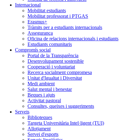
Internacional
Mobilitat estudiants
Mobilitat professorat i PTGAS
Erasmus+
Tràmits per a estudiants internacionals
Assegurança
Oficina de relacions internacionals i estudiants
Estudiants comunitaris
Compromís social
Portal de la Transparència
Desenvolupament sostenible
Cooperació i voluntariat
Recerca socialment compromesa
Unitat d'Igualtat i Diversitat
Medi ambient
Salut mental i benestar
Beques i ajuts
Activitat pastoral
Consultes, queixes i suggeriments
Serveis
Biblioteques
Targeta Universitària Intel·ligent (TUI)
Allotjament
Servei d'esports
Serveis lingüístics