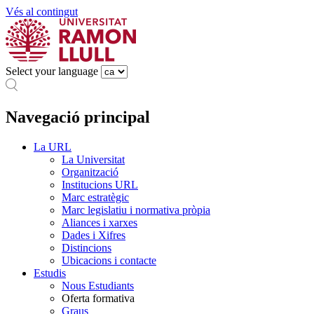
Vés al contingut
Select your language
Navegació principal
La URL
La Universitat
Organització
Institucions URL
Marc estratègic
Marc legislatiu i normativa pròpia
Aliances i xarxes
Dades i Xifres
Distincions
Ubicacions i contacte
Estudis
Nous Estudiants
Oferta formativa
Graus