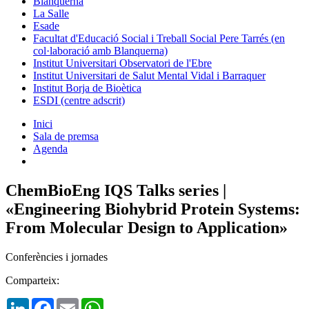
Blanquerna
La Salle
Esade
Facultat d'Educació Social i Treball Social Pere Tarrés (en
col·laboració amb Blanquerna)
Institut Universitari Observatori de l'Ebre
Institut Universitari de Salut Mental Vidal i Barraquer
Institut Borja de Bioètica
ESDI (centre adscrit)
Inici
Sala de premsa
Agenda
ChemBioEng IQS Talks series |
«Engineering Biohybrid Protein Systems:
From Molecular Design to Application»
Conferències i jornades
Comparteix:
LinkedIn
Facebook
Email
WhatsApp