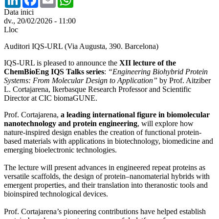
Data inici
dv., 20/02/2026 - 11:00
Lloc
Auditori IQS-URL (Via Augusta, 390. Barcelona)
IQS-URL is pleased to announce the
XII lecture of the
ChemBioEng IQS Talks series
:
“Engineering Biohybrid Protein
Systems: From Molecular Design to Application”
by Prof. Aitziber
L. Cortajarena, Ikerbasque Research Professor and Scientific
Director at CIC biomaGUNE.
Prof. Cortajarena,
a leading international figure in biomolecular
nanotechnology and protein engineering
, will explore how
nature‑inspired design enables the creation of functional protein-
based materials with applications in biotechnology, biomedicine and
emerging bioelectronic technologies.
The lecture will present advances in engineered repeat proteins as
versatile scaffolds, the design of protein–nanomaterial hybrids with
emergent properties, and their translation into theranostic tools and
bioinspired technological devices.
Prof. Cortajarena’s pioneering contributions have helped establish