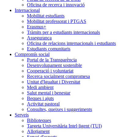
Oficina de recerca i innovació
Internacional
Mobilitat estudiants
Mobilitat professorat i PTGAS
Erasmus+
Tràmits per a estudiants internacionals
Assegurança
Oficina de relacions internacionals i estudiants
Estudiants comunitaris
Compromís social
Portal de la Transparència
Desenvolupament sostenible
Cooperació i voluntariat
Recerca socialment compromesa
Unitat d'Igualtat i Diversitat
Medi ambient
Salut mental i benestar
Beques i ajuts
Activitat pastoral
Consultes, queixes i suggeriments
Serveis
Biblioteques
Targeta Universitària Intel·ligent (TUI)
Allotjament
Servei d'esports