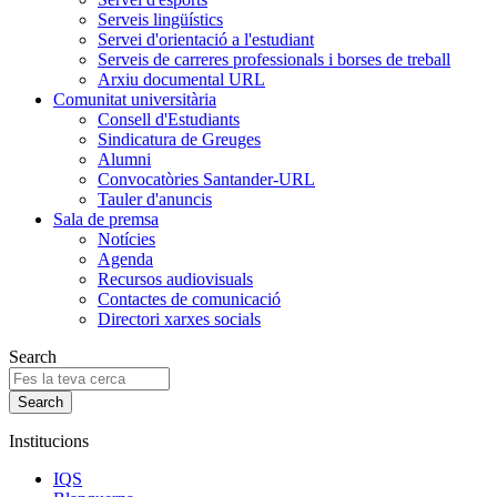
Serveis lingüístics
Servei d'orientació a l'estudiant
Serveis de carreres professionals i borses de treball
Arxiu documental URL
Comunitat universitària
Consell d'Estudiants
Sindicatura de Greuges
Alumni
Convocatòries Santander-URL
Tauler d'anuncis
Sala de premsa
Notícies
Agenda
Recursos audiovisuals
Contactes de comunicació
Directori xarxes socials
Search
Institucions
IQS