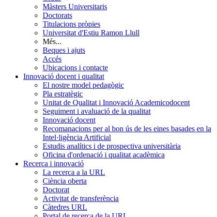
Màsters Universitaris
Doctorats
Titulacions pròpies
Universitat d'Estiu Ramon Llull
Més...
Beques i ajuts
Accés
Ubicacions i contacte
Innovació docent i qualitat
El nostre model pedagògic
Pla estratègic
Unitat de Qualitat i Innovació Academicodocent
Seguiment i avaluació de la qualitat
Innovació docent
Recomanacions per al bon ús de les eines basades en la
Intel·ligència Artificial
Estudis analítics i de prospectiva universitària
Oficina d'ordenació i qualitat acadèmica
Recerca i innovació
La recerca a la URL
Ciència oberta
Doctorat
Activitat de transferència
Càtedres URL
Portal de recerca de la URL