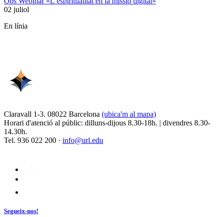
Obs Webinar «L’espiritualitat en la missió digital»
02 juliol
En línia
Claravall 1-3. 08022 Barcelona
(ubica'm al mapa)
Horari d'atenció al públic: dilluns-dijous 8.30-18h. | divendres 8.30-
14.30h.
Tel. 936 022 200 ·
info@url.edu
Segueix-nos!