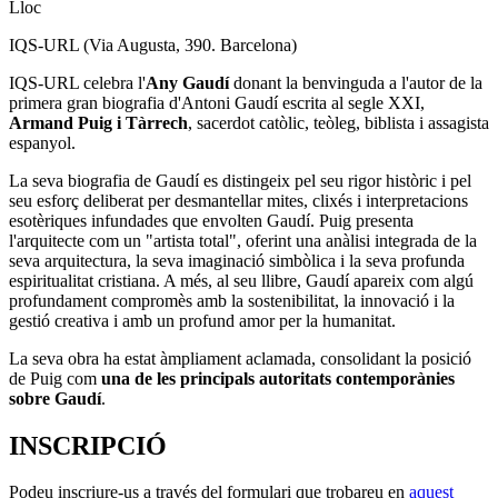
Lloc
IQS-URL (Via Augusta, 390. Barcelona)
IQS-URL celebra l'
Any Gaudí
donant la benvinguda a l'autor de la
primera gran biografia d'Antoni Gaudí escrita al segle XXI,
Armand Puig i Tàrrech
, sacerdot catòlic, teòleg, biblista i assagista
espanyol.
La seva biografia de Gaudí es distingeix pel seu rigor històric i pel
seu esforç deliberat per desmantellar mites, clixés i interpretacions
esotèriques infundades que envolten Gaudí. Puig presenta
l'arquitecte com un "artista total", oferint una anàlisi integrada de la
seva arquitectura, la seva imaginació simbòlica i la seva profunda
espiritualitat cristiana. A més, al seu llibre, Gaudí apareix com algú
profundament compromès amb la sostenibilitat, la innovació i la
gestió creativa i amb un profund amor per la humanitat.
La seva obra ha estat àmpliament aclamada, consolidant la posició
de Puig com
una de les principals autoritats contemporànies
sobre Gaudí
.
INSCRIPCIÓ
Podeu inscriure-us a través del formulari que trobareu en
aquest