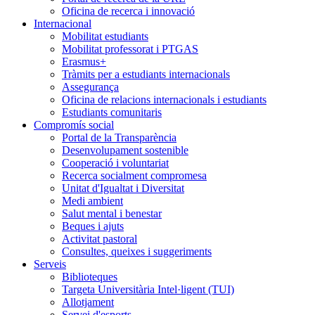
Oficina de recerca i innovació
Internacional
Mobilitat estudiants
Mobilitat professorat i PTGAS
Erasmus+
Tràmits per a estudiants internacionals
Assegurança
Oficina de relacions internacionals i estudiants
Estudiants comunitaris
Compromís social
Portal de la Transparència
Desenvolupament sostenible
Cooperació i voluntariat
Recerca socialment compromesa
Unitat d'Igualtat i Diversitat
Medi ambient
Salut mental i benestar
Beques i ajuts
Activitat pastoral
Consultes, queixes i suggeriments
Serveis
Biblioteques
Targeta Universitària Intel·ligent (TUI)
Allotjament
Servei d'esports