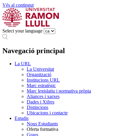
Vés al contingut
Select your language
Navegació principal
La URL
La Universitat
Organització
Institucions URL
Marc estratègic
Marc legislatiu i normativa pròpia
Aliances i xarxes
Dades i Xifres
Distincions
Ubicacions i contacte
Estudis
Nous Estudiants
Oferta formativa
Graus