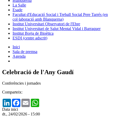
Blanquerna
La Salle
Esade
Facultat d'Educació Social i Treball Social Pere Tarrés (en
col·laboració amb Blanquerna)
Institut Universitari Observatori de l'Ebre
Institut Universitari de Salut Mental Vidal i Barraquer
Institut Borja de Bioètica
ESDI (centre adscrit)
Inici
Sala de premsa
Agenda
Celebració de l'Any Gaudí
Conferències i jornades
Comparteix:
LinkedIn
Facebook
Email
WhatsApp
Data inici
dt., 24/02/2026 - 15:00