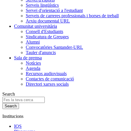
Serveis lingüístics
Servei d'orientació a l'estudiant
Serveis de carreres professionals i borses de treball
Arxiu documental URL
Comunitat universitària
Consell d'Estudiants
Sindicatura de Greuges
Alumni
Convocatòries Santander-URL
Tauler d'anuncis
Sala de premsa
Notícies
Agenda
Recursos audiovisuals
Contactes de comunicació
Directori xarxes socials
Search
Institucions
IQS