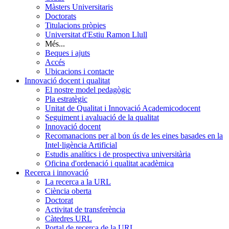
Màsters Universitaris
Doctorats
Titulacions pròpies
Universitat d'Estiu Ramon Llull
Més...
Beques i ajuts
Accés
Ubicacions i contacte
Innovació docent i qualitat
El nostre model pedagògic
Pla estratègic
Unitat de Qualitat i Innovació Academicodocent
Seguiment i avaluació de la qualitat
Innovació docent
Recomanacions per al bon ús de les eines basades en la
Intel·ligència Artificial
Estudis analítics i de prospectiva universitària
Oficina d'ordenació i qualitat acadèmica
Recerca i innovació
La recerca a la URL
Ciència oberta
Doctorat
Activitat de transferència
Càtedres URL
Portal de recerca de la URL