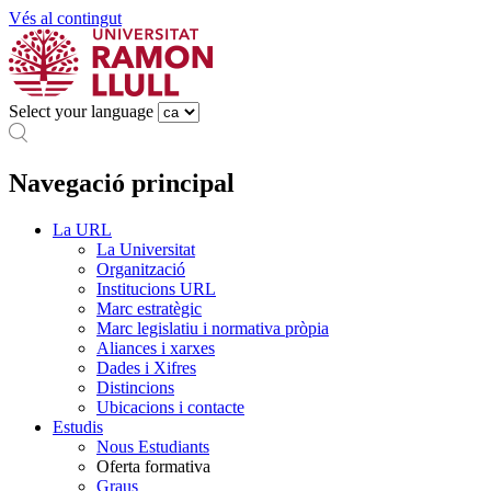
Vés al contingut
Select your language
Navegació principal
La URL
La Universitat
Organització
Institucions URL
Marc estratègic
Marc legislatiu i normativa pròpia
Aliances i xarxes
Dades i Xifres
Distincions
Ubicacions i contacte
Estudis
Nous Estudiants
Oferta formativa
Graus