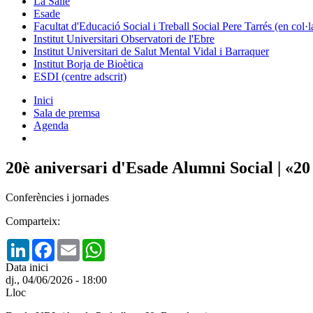
La Salle
Esade
Facultat d'Educació Social i Treball Social Pere Tarrés (en col
Institut Universitari Observatori de l'Ebre
Institut Universitari de Salut Mental Vidal i Barraquer
Institut Borja de Bioètica
ESDI (centre adscrit)
Inici
Sala de premsa
Agenda
20è aniversari d'Esade Alumni Social | «2
Conferències i jornades
Comparteix:
LinkedIn
Facebook
Email
WhatsApp
Data inici
dj., 04/06/2026 - 18:00
Lloc