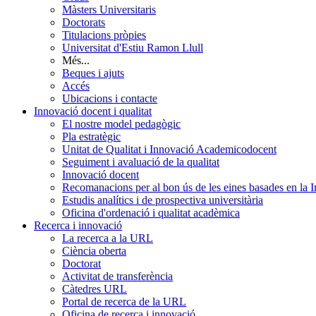
Màsters Universitaris
Doctorats
Titulacions pròpies
Universitat d'Estiu Ramon Llull
Més...
Beques i ajuts
Accés
Ubicacions i contacte
Innovació docent i qualitat
El nostre model pedagògic
Pla estratègic
Unitat de Qualitat i Innovació Academicodocent
Seguiment i avaluació de la qualitat
Innovació docent
Recomanacions per al bon ús de les eines basades en la Int
Estudis analítics i de prospectiva universitària
Oficina d'ordenació i qualitat acadèmica
Recerca i innovació
La recerca a la URL
Ciència oberta
Doctorat
Activitat de transferència
Càtedres URL
Portal de recerca de la URL
Oficina de recerca i innovació