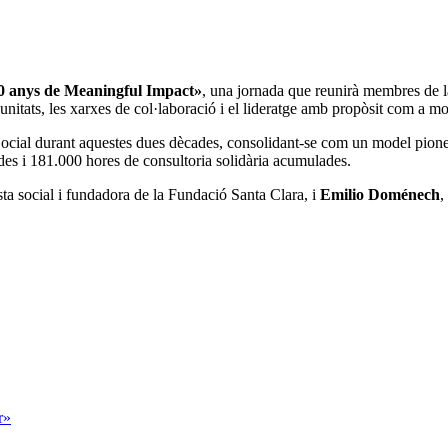
0 anys de Meaningful Impact»
, una jornada que reunirà membres de la
unitats, les xarxes de col·laboració i el lideratge amb propòsit com a m
cial durant aquestes dues dècades, consolidant-se com un model pioner
es i 181.000 hores de consultoria solidària acumulades.
ista social i fundadora de la Fundació Santa Clara, i
Emilio Doménech
,
r»