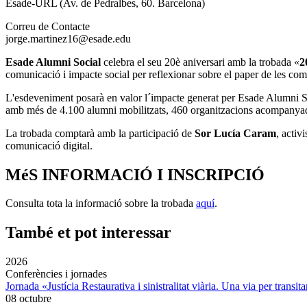
Esade-URL (Av. de Pedralbes, 60. Barcelona)
Correu de Contacte
jorge.martinez16@esade.edu
Esade Alumni Social
celebra el seu 20è aniversari amb la trobada «
2
comunicació i impacte social per reflexionar sobre el paper de les com
L'esdeveniment posarà en valor l´impacte generat per Esade Alumni So
amb més de 4.100 alumni mobilitzats, 460 organitzacions acompanyad
La trobada comptarà amb la participació de
Sor Lucía Caram
, activ
comunicació digital.
MéS INFORMACIÓ I INSCRIPCIÓ
Consulta tota la informació sobre la trobada
aquí
.
També et pot interessar
2026
Conferències i jornades
Jornada «Justícia Restaurativa i sinistralitat viària. Una via per transita
08 octubre