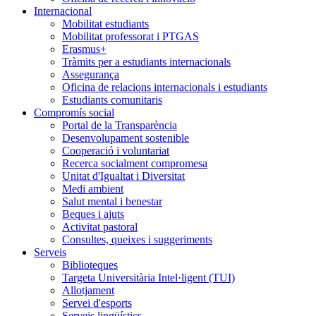
Internacional
Mobilitat estudiants
Mobilitat professorat i PTGAS
Erasmus+
Tràmits per a estudiants internacionals
Assegurança
Oficina de relacions internacionals i estudiants
Estudiants comunitaris
Compromís social
Portal de la Transparència
Desenvolupament sostenible
Cooperació i voluntariat
Recerca socialment compromesa
Unitat d'Igualtat i Diversitat
Medi ambient
Salut mental i benestar
Beques i ajuts
Activitat pastoral
Consultes, queixes i suggeriments
Serveis
Biblioteques
Targeta Universitària Intel·ligent (TUI)
Allotjament
Servei d'esports
Serveis lingüístics