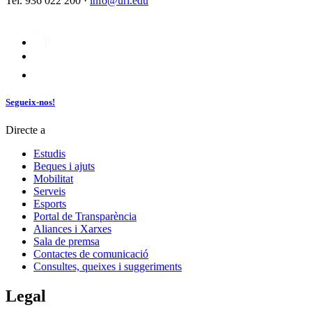
Tel. 936 022 200 ·
info@url.edu
Segueix-nos!
Directe a
Estudis
Beques i ajuts
Mobilitat
Serveis
Esports
Portal de Transparència
Aliances i Xarxes
Sala de premsa
Contactes de comunicació
Consultes, queixes i suggeriments
Legal