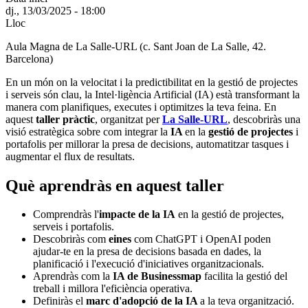
dj., 13/03/2025 - 18:00
Lloc
Aula Magna de La Salle-URL (c. Sant Joan de La Salle, 42.
Barcelona)
En un món on la velocitat i la predictibilitat en la gestió de projectes
i serveis són clau, la Intel·ligència Artificial (IA) està transformant la
manera com planifiques, executes i optimitzes la teva feina. En
aquest
taller pràctic
, organitzat per
La Salle-URL
, descobriràs una
visió estratègica sobre com integrar la
IA
en la
gestió de projectes
i
portafolis per millorar la presa de decisions, automatitzar tasques i
augmentar el flux de resultats.
Què aprendràs en aquest taller
Comprendràs l'
impacte de la IA
en la gestió de projectes,
serveis i portafolis.
Descobriràs com
eines
com ChatGPT i OpenAI poden
ajudar-te en la presa de decisions basada en dades, la
planificació i l'execució d'iniciatives organitzacionals.
Aprendràs com la
IA de Businessmap
facilita la gestió del
treball i millora l'eficiència operativa.
Definiràs el
marc d'adopció de la IA
a la teva organització.