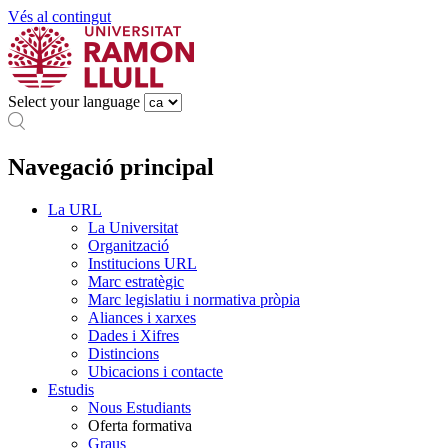
Vés al contingut
Select your language
Navegació principal
La URL
La Universitat
Organització
Institucions URL
Marc estratègic
Marc legislatiu i normativa pròpia
Aliances i xarxes
Dades i Xifres
Distincions
Ubicacions i contacte
Estudis
Nous Estudiants
Oferta formativa
Graus