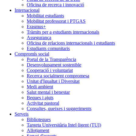
Oficina de recerca i innovació
Internacional
Mobilitat estudiants
Mobilitat professorat i PTGAS
Erasmus+
Tràmits per a estudiants internacionals
Assegurança
Oficina de relacions internacionals i estudiants
Estudiants comunitaris
Compromís social
Portal de la Transparència
Desenvolupament sostenible
Cooperació i voluntariat
Recerca socialment compromesa
Unitat d'Igualtat i Diversitat
Medi ambient
Salut mental i benestar
Beques i ajuts
Activitat pastoral
Consultes, queixes i suggeriments
Serveis
Biblioteques
Targeta Universitària Intel·ligent (TUI)
Allotjament
Servei d'esports