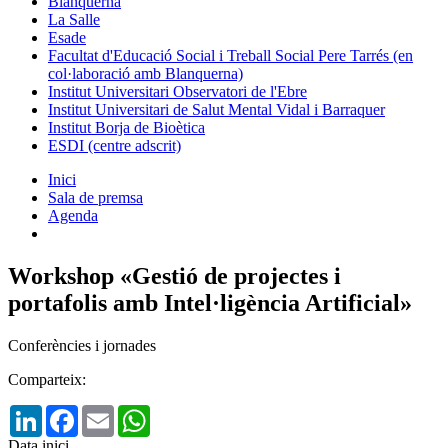
Blanquerna
La Salle
Esade
Facultat d'Educació Social i Treball Social Pere Tarrés (en
col·laboració amb Blanquerna)
Institut Universitari Observatori de l'Ebre
Institut Universitari de Salut Mental Vidal i Barraquer
Institut Borja de Bioètica
ESDI (centre adscrit)
Inici
Sala de premsa
Agenda
Workshop «Gestió de projectes i
portafolis amb Intel·ligència Artificial»
Conferències i jornades
Comparteix:
LinkedIn
Facebook
Email
WhatsApp
Data inici