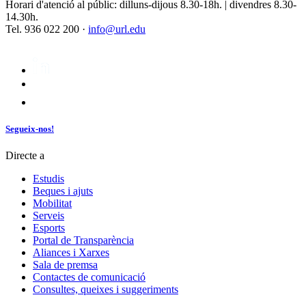
Horari d'atenció al públic: dilluns-dijous 8.30-18h. | divendres 8.30-
14.30h.
Tel. 936 022 200 ·
info@url.edu
Segueix-nos!
Directe a
Estudis
Beques i ajuts
Mobilitat
Serveis
Esports
Portal de Transparència
Aliances i Xarxes
Sala de premsa
Contactes de comunicació
Consultes, queixes i suggeriments