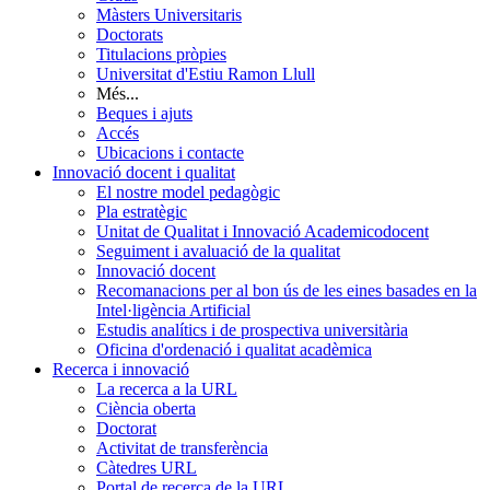
Màsters Universitaris
Doctorats
Titulacions pròpies
Universitat d'Estiu Ramon Llull
Més...
Beques i ajuts
Accés
Ubicacions i contacte
Innovació docent i qualitat
El nostre model pedagògic
Pla estratègic
Unitat de Qualitat i Innovació Academicodocent
Seguiment i avaluació de la qualitat
Innovació docent
Recomanacions per al bon ús de les eines basades en la
Intel·ligència Artificial
Estudis analítics i de prospectiva universitària
Oficina d'ordenació i qualitat acadèmica
Recerca i innovació
La recerca a la URL
Ciència oberta
Doctorat
Activitat de transferència
Càtedres URL
Portal de recerca de la URL