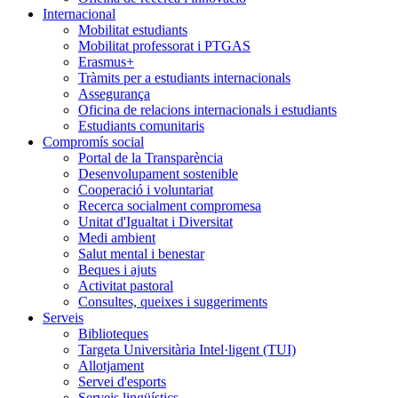
Internacional
Mobilitat estudiants
Mobilitat professorat i PTGAS
Erasmus+
Tràmits per a estudiants internacionals
Assegurança
Oficina de relacions internacionals i estudiants
Estudiants comunitaris
Compromís social
Portal de la Transparència
Desenvolupament sostenible
Cooperació i voluntariat
Recerca socialment compromesa
Unitat d'Igualtat i Diversitat
Medi ambient
Salut mental i benestar
Beques i ajuts
Activitat pastoral
Consultes, queixes i suggeriments
Serveis
Biblioteques
Targeta Universitària Intel·ligent (TUI)
Allotjament
Servei d'esports
Serveis lingüístics