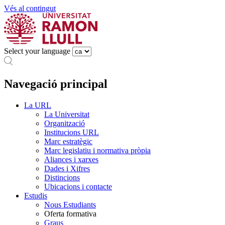
Vés al contingut
Select your language
Navegació principal
La URL
La Universitat
Organització
Institucions URL
Marc estratègic
Marc legislatiu i normativa pròpia
Aliances i xarxes
Dades i Xifres
Distincions
Ubicacions i contacte
Estudis
Nous Estudiants
Oferta formativa
Graus