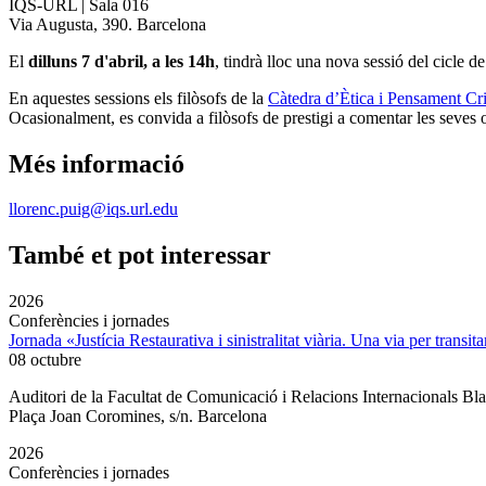
IQS-URL | Sala 016
Via Augusta, 390. Barcelona
El
dilluns 7 d'abril, a les 14h
, tindrà lloc una nova sessió del cicle d
En aquestes sessions els filòsofs de la
Càtedra d’Ètica i Pensament C
Ocasionalment, es convida a filòsofs de prestigi a comentar les seves ob
Més informació
llorenc.puig@iqs.url.edu
També et pot interessar
2026
Conferències i jornades
Jornada «Justícia Restaurativa i sinistralitat viària. Una via per transita
08 octubre
Auditori de la Facultat de Comunicació i Relacions Internacionals 
Plaça Joan Coromines, s/n. Barcelona
2026
Conferències i jornades