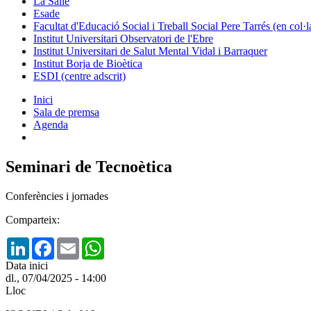
La Salle
Esade
Facultat d'Educació Social i Treball Social Pere Tarrés (en col
Institut Universitari Observatori de l'Ebre
Institut Universitari de Salut Mental Vidal i Barraquer
Institut Borja de Bioètica
ESDI (centre adscrit)
Inici
Sala de premsa
Agenda
Seminari de Tecnoètica
Conferències i jornades
Comparteix:
LinkedIn
Facebook
Email
WhatsApp
Data inici
dl., 07/04/2025 - 14:00
Lloc