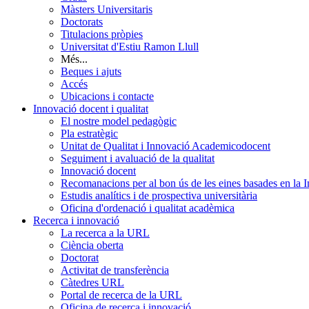
Màsters Universitaris
Doctorats
Titulacions pròpies
Universitat d'Estiu Ramon Llull
Més...
Beques i ajuts
Accés
Ubicacions i contacte
Innovació docent i qualitat
El nostre model pedagògic
Pla estratègic
Unitat de Qualitat i Innovació Academicodocent
Seguiment i avaluació de la qualitat
Innovació docent
Recomanacions per al bon ús de les eines basades en la Int
Estudis analítics i de prospectiva universitària
Oficina d'ordenació i qualitat acadèmica
Recerca i innovació
La recerca a la URL
Ciència oberta
Doctorat
Activitat de transferència
Càtedres URL
Portal de recerca de la URL
Oficina de recerca i innovació