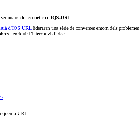
e seminaris de tecnoètica d'
IQS-URL
.
ristià d’IQS-URL
lideraran una sèrie de converses entorn dels problemes
res i enriquir l’intercanvi d’idees.
r»
Blanquerna-URL