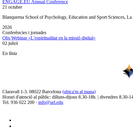
ENGAGE.EU Annual Conference
21 octubre
Blanquerna School of Psychology, Education and Sport Sciences, L
2026
Conferències i jornades
Obs Webinar «L’espiritualitat en la missió digital»
02 juliol
En línia
Claravall 1-3. 08022 Barcelona
(ubica'm al mapa)
Horari d'atenció al públic: dilluns-dijous 8.30-18h. | divendres 8.30-1
Tel. 936 022 200 ·
info@url.edu