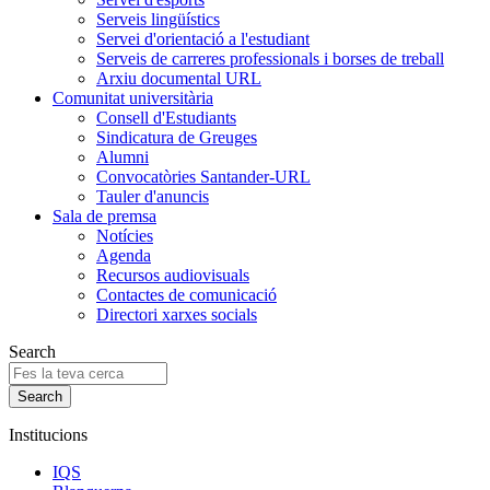
Serveis lingüístics
Servei d'orientació a l'estudiant
Serveis de carreres professionals i borses de treball
Arxiu documental URL
Comunitat universitària
Consell d'Estudiants
Sindicatura de Greuges
Alumni
Convocatòries Santander-URL
Tauler d'anuncis
Sala de premsa
Notícies
Agenda
Recursos audiovisuals
Contactes de comunicació
Directori xarxes socials
Search
Institucions
IQS