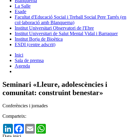
Blanquerna
La Salle
Esade
Facultat d'Educació Social i Treball Social Pere Tarrés (en
col·laboració amb Blanquerna)
Institut Universitari Observatori de l'Ebre
Institut Universitari de Salut Mental Vidal i Barraquer
Institut Borja de Bioètica
ESDI (centre adscrit)
Inici
Sala de premsa
Agenda
Seminari «Lleure, adolescències i
comunitat: construint benestar»
Conferències i jornades
Comparteix:
LinkedIn
Facebook
Email
WhatsApp
Data inici