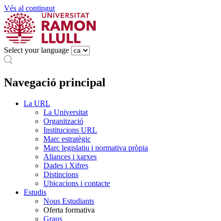
Vés al contingut
Select your language
Navegació principal
La URL
La Universitat
Organització
Institucions URL
Marc estratègic
Marc legislatiu i normativa pròpia
Aliances i xarxes
Dades i Xifres
Distincions
Ubicacions i contacte
Estudis
Nous Estudiants
Oferta formativa
Graus