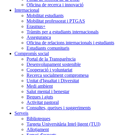
Oficina de recerca i innovació
Internacional
Mobilitat estudiants
Mobilitat professorat i PTGAS
Erasmus+
Tràmits per a estudiants internacionals
Assegurança
Oficina de relacions internacionals i estudiants
Estudiants comunitaris
Compromís social
Portal de la Transparència
Desenvolupament sostenible
Cooperació i voluntariat
Recerca socialment compromesa
Unitat d'Igualtat i Diversitat
Medi ambient
Salut mental i benestar
Beques i ajuts
Activitat pastoral
Consultes, queixes i suggeriments
Serveis
Biblioteques
Targeta Universitària Intel·ligent (TUI)
Allotjament
Servei d'esports