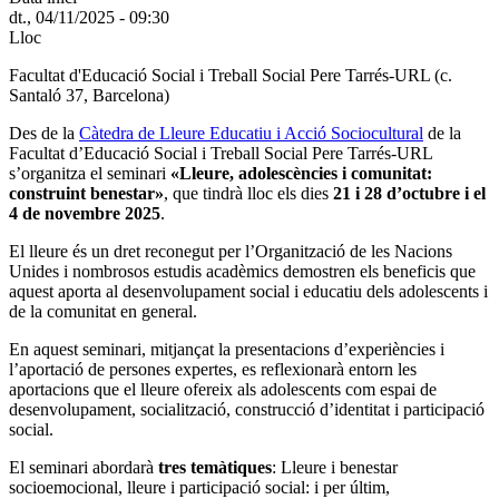
dt., 04/11/2025 - 09:30
Lloc
Facultat d'Educació Social i Treball Social Pere Tarrés-URL (c.
Santaló 37, Barcelona)
Des de la
Càtedra de Lleure Educatiu i Acció Sociocultural
de la
Facultat d’Educació Social i Treball Social Pere Tarrés-URL
s’organitza el seminari
«Lleure, adolescències i comunitat:
construint benestar»
, que tindrà lloc els dies
21 i 28 d’octubre i el
4 de novembre 2025
.
El lleure és un dret reconegut per l’Organització de les Nacions
Unides i nombrosos estudis acadèmics demostren els beneficis que
aquest aporta al desenvolupament social i educatiu dels adolescents i
de la comunitat en general.
En aquest seminari, mitjançat la presentacions d’experiències i
l’aportació de persones expertes, es reflexionarà entorn les
aportacions que el lleure ofereix als adolescents com espai de
desenvolupament, socialització, construcció d’identitat i participació
social.
El seminari abordarà
tres temàtiques
: Lleure i benestar
socioemocional, lleure i participació social: i per últim,