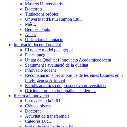
Màsters Universitaris
Doctorats
Titulacions pròpies
Universitat d'Estiu Ramon Llull
Més...
Beques i ajuts
Accés
Ubicacions i contacte
Innovació docent i qualitat
El nostre model pedagògic
Pla estratègic
Unitat de Qualitat i Innovació Academicodocent
Seguiment i avaluació de la qualitat
Innovació docent
Recomanacions per al bon ús de les eines basades en la
Intel·ligència Artificial
Estudis analítics i de prospectiva universitària
Oficina d'ordenació i qualitat acadèmica
Recerca i innovació
La recerca a la URL
Ciència oberta
Doctorat
Activitat de transferència
Càtedres URL
Portal de recerca de la URL