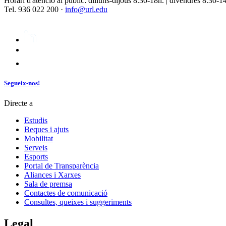
Horari d'atenció al públic: dilluns-dijous 8.30-18h. | divendres 8.30-1
Tel. 936 022 200 ·
info@url.edu
Segueix-nos!
Directe a
Estudis
Beques i ajuts
Mobilitat
Serveis
Esports
Portal de Transparència
Aliances i Xarxes
Sala de premsa
Contactes de comunicació
Consultes, queixes i suggeriments
Legal