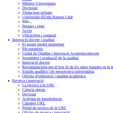
Màsters Universitaris
Doctorats
Titulacions pròpies
Universitat d'Estiu Ramon Llull
Més...
Beques i ajuts
Accés
Ubicacions i contacte
Innovació docent i qualitat
El nostre model pedagògic
Pla estratègic
Unitat de Qualitat i Innovació Academicodocent
Seguiment i avaluació de la qualitat
Innovació docent
Recomanacions per al bon ús de les eines basades en la Int
Estudis analítics i de prospectiva universitària
Oficina d'ordenació i qualitat acadèmica
Recerca i innovació
La recerca a la URL
Ciència oberta
Doctorat
Activitat de transferència
Càtedres URL
Portal de recerca de la URL
Oficina de recerca i innovació