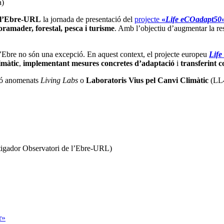
a)
 l’Ebre-URL
la jornada de presentació del
projecte
«
Life eCOadapt50
roramader, forestal, pesca i turisme
. Amb l’objectiu d’augmentar la resi
e l’Ebre no són una excepció. En aquest context, el projecte europeu
Life
imàtic
,
implementant mesures concretes d’adaptació
i
transferint 
ció anomenats
Living Labs
o
Laboratoris Vius pel Canvi Climàtic
(LL4
tigador Observatori de l’Ebre-URL)
r»