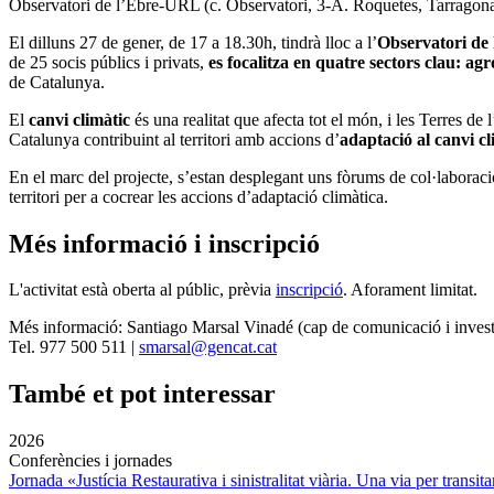
Observatori de l’Ebre-URL (c.
Observatori, 3-A. Roquetes, Tarragon
El dilluns 27 de gener, de 17 a 18.30h, tindrà lloc a l’
Observatori de
de 25 socis públics i privats,
es focalitza en quatre sectors clau: ag
de Catalunya.
El
canvi climàtic
és una realitat que afecta tot el món, i les Terres d
Catalunya contribuint al territori amb accions d’
adaptació al canvi cl
En el marc del projecte, s’estan desplegant uns fòrums de col·labora
territori per a cocrear les accions d’adaptació climàtica.
Més informació i inscripció
L'activitat està oberta al públic, prèvia
inscripció
. Aforament limitat.
Més informació:
Santiago Marsal Vinadé (cap de comunicació i inves
Tel. 977 500 511 |
smarsal@gencat.cat
També et pot interessar
2026
Conferències i jornades
Jornada «Justícia Restaurativa i sinistralitat viària. Una via per transita