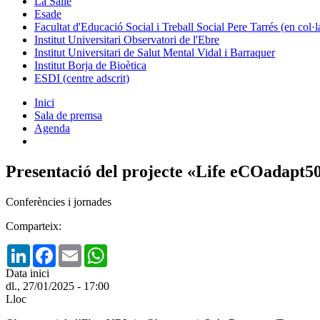
La Salle
Esade
Facultat d'Educació Social i Treball Social Pere Tarrés (en col
Institut Universitari Observatori de l'Ebre
Institut Universitari de Salut Mental Vidal i Barraquer
Institut Borja de Bioètica
ESDI (centre adscrit)
Inici
Sala de premsa
Agenda
Presentació del projecte «Life eCOadapt50
Conferències i jornades
Comparteix:
LinkedIn
Facebook
Email
WhatsApp
Data inici
dl., 27/01/2025 - 17:00
Lloc