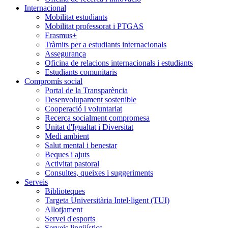
Internacional
Mobilitat estudiants
Mobilitat professorat i PTGAS
Erasmus+
Tràmits per a estudiants internacionals
Assegurança
Oficina de relacions internacionals i estudiants
Estudiants comunitaris
Compromís social
Portal de la Transparència
Desenvolupament sostenible
Cooperació i voluntariat
Recerca socialment compromesa
Unitat d'Igualtat i Diversitat
Medi ambient
Salut mental i benestar
Beques i ajuts
Activitat pastoral
Consultes, queixes i suggeriments
Serveis
Biblioteques
Targeta Universitària Intel·ligent (TUI)
Allotjament
Servei d'esports
Serveis lingüístics