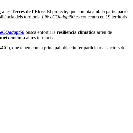
»
a les
Terres de l’Ebre
. El projecte, que compta amb la participació
liència dels territoris,
Life eCOadapt50
es concentra en 19 territoris
 eCOadapt50
busca enfortir la
resiliència climàtica
arreu de
coneixement
a altres territoris.
CC), que tenen com a principal objectiu fer participar als actors del