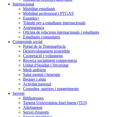
Internacional
Mobilitat estudiants
Mobilitat professorat i PTGAS
Erasmus+
Tràmits per a estudiants internacionals
Assegurança
Oficina de relacions internacionals i estudiants
Estudiants comunitaris
Compromís social
Portal de la Transparència
Desenvolupament sostenible
Cooperació i voluntariat
Recerca socialment compromesa
Unitat d'Igualtat i Diversitat
Medi ambient
Salut mental i benestar
Beques i ajuts
Activitat pastoral
Consultes, queixes i suggeriments
Serveis
Biblioteques
Targeta Universitària Intel·ligent (TUI)
Allotjament
Servei d'esports
Serveis lingüístics