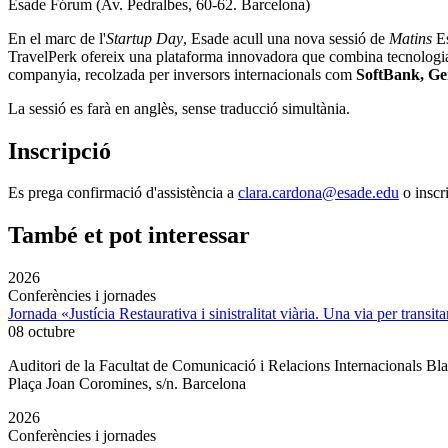
Esade Fórum (Av. Pedralbes, 60-62. Barcelona)
En el marc de l'
Startup Day
, Esade acull una nova sessió de
Matins
E
TravelPerk ofereix una plataforma innovadora que combina tecnologia in
companyia, recolzada per inversors internacionals com
SoftBank, Gen
La sessió es farà en anglès, sense traducció simultània.
Inscripció
Es prega confirmació d'assistència a
clara.cardona@esade.edu
o inscr
També et pot interessar
2026
Conferències i jornades
Jornada «Justícia Restaurativa i sinistralitat viària. Una via per transita
08 octubre
Auditori de la Facultat de Comunicació i Relacions Internacionals 
Plaça Joan Coromines, s/n. Barcelona
2026
Conferències i jornades