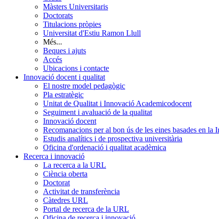
Màsters Universitaris
Doctorats
Titulacions pròpies
Universitat d'Estiu Ramon Llull
Més...
Beques i ajuts
Accés
Ubicacions i contacte
Innovació docent i qualitat
El nostre model pedagògic
Pla estratègic
Unitat de Qualitat i Innovació Academicodocent
Seguiment i avaluació de la qualitat
Innovació docent
Recomanacions per al bon ús de les eines basades en la Int
Estudis analítics i de prospectiva universitària
Oficina d'ordenació i qualitat acadèmica
Recerca i innovació
La recerca a la URL
Ciència oberta
Doctorat
Activitat de transferència
Càtedres URL
Portal de recerca de la URL
Oficina de recerca i innovació