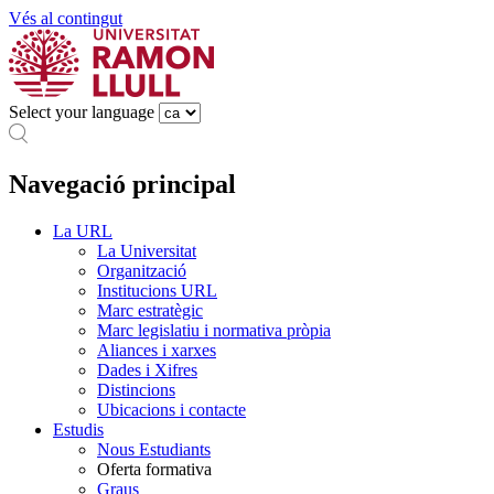
Vés al contingut
Select your language
Navegació principal
La URL
La Universitat
Organització
Institucions URL
Marc estratègic
Marc legislatiu i normativa pròpia
Aliances i xarxes
Dades i Xifres
Distincions
Ubicacions i contacte
Estudis
Nous Estudiants
Oferta formativa
Graus