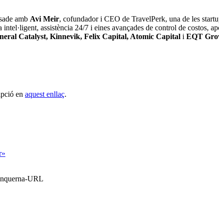
sade amb
Avi Meir
, cofundador i CEO de TravelPerk, una de les startu
tel·ligent, assistència 24/7 i eines avançades de control de costos, ap
eral Catalyst, Kinnevik, Felix Capital, Atomic Capital
i
EQT Gro
ipció en
aquest enllaç
.
r»
Blanquerna-URL