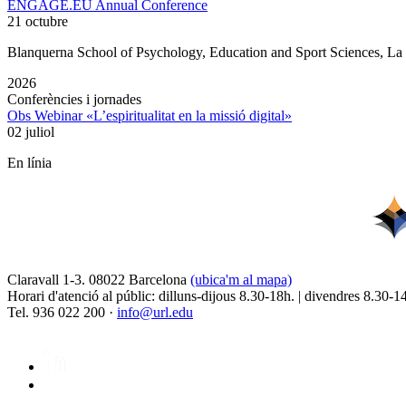
ENGAGE.EU Annual Conference
21 octubre
Blanquerna School of Psychology, Education and Sport Sciences, L
2026
Conferències i jornades
Obs Webinar «L’espiritualitat en la missió digital»
02 juliol
En línia
Claravall 1-3. 08022 Barcelona
(ubica'm al mapa)
Horari d'atenció al públic: dilluns-dijous 8.30-18h. | divendres 8.30-1
Tel. 936 022 200 ·
info@url.edu