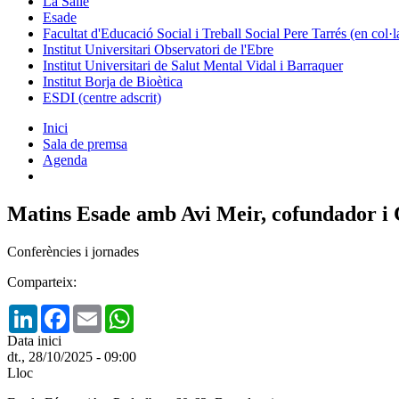
La Salle
Esade
Facultat d'Educació Social i Treball Social Pere Tarrés (en col
Institut Universitari Observatori de l'Ebre
Institut Universitari de Salut Mental Vidal i Barraquer
Institut Borja de Bioètica
ESDI (centre adscrit)
Inici
Sala de premsa
Agenda
Matins Esade amb Avi Meir, cofundador i
Conferències i jornades
Comparteix:
LinkedIn
Facebook
Email
WhatsApp
Data inici
dt., 28/10/2025 - 09:00
Lloc