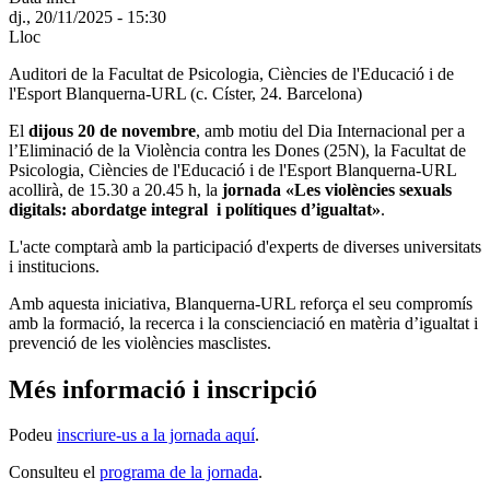
dj., 20/11/2025 - 15:30
Lloc
Auditori de la Facultat de Psicologia, Ciències de l'Educació i de
l'Esport Blanquerna-URL (c. Císter, 24. Barcelona)
El
dijous 20 de novembre
, amb motiu del
Dia Internacional per a
l’Eliminació de la Violència contra les Dones (25N), la
Facultat de
Psicologia, Ciències de l'Educació i de l'Esport Blanquerna-URL
acollirà, de
15.30 a 20.45 h
, la
jornada «Les violències sexuals
digitals: abordatge integral i polítiques d’igualtat»
.
L'acte comptarà amb la participació d'experts de diverses universitats
i institucions.
Amb aquesta iniciativa, Blanquerna-URL
reforça el seu compromís
amb la formació, la recerca i la conscienciació en matèria d’igualtat i
prevenció de les violències masclistes
.
Més informació i inscripció
Podeu
inscriure-us a la jornada aquí
.
Consulteu el
programa de la jornada
.