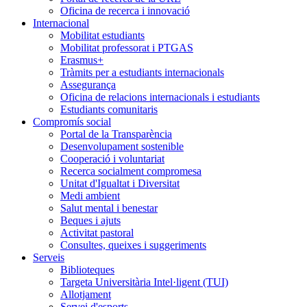
Oficina de recerca i innovació
Internacional
Mobilitat estudiants
Mobilitat professorat i PTGAS
Erasmus+
Tràmits per a estudiants internacionals
Assegurança
Oficina de relacions internacionals i estudiants
Estudiants comunitaris
Compromís social
Portal de la Transparència
Desenvolupament sostenible
Cooperació i voluntariat
Recerca socialment compromesa
Unitat d'Igualtat i Diversitat
Medi ambient
Salut mental i benestar
Beques i ajuts
Activitat pastoral
Consultes, queixes i suggeriments
Serveis
Biblioteques
Targeta Universitària Intel·ligent (TUI)
Allotjament
Servei d'esports