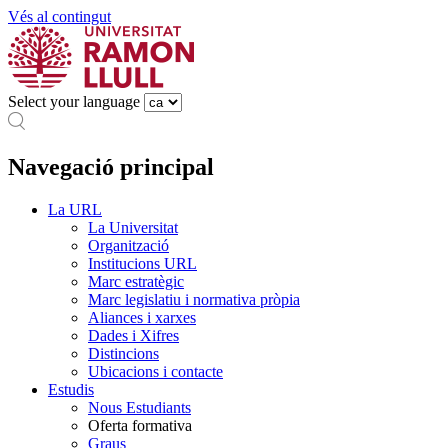
Vés al contingut
Select your language
Navegació principal
La URL
La Universitat
Organització
Institucions URL
Marc estratègic
Marc legislatiu i normativa pròpia
Aliances i xarxes
Dades i Xifres
Distincions
Ubicacions i contacte
Estudis
Nous Estudiants
Oferta formativa
Graus