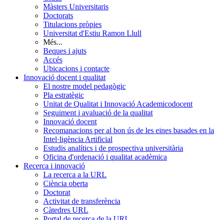
Màsters Universitaris
Doctorats
Titulacions pròpies
Universitat d'Estiu Ramon Llull
Més...
Beques i ajuts
Accés
Ubicacions i contacte
Innovació docent i qualitat
El nostre model pedagògic
Pla estratègic
Unitat de Qualitat i Innovació Academicodocent
Seguiment i avaluació de la qualitat
Innovació docent
Recomanacions per al bon ús de les eines basades en la
Intel·ligència Artificial
Estudis analítics i de prospectiva universitària
Oficina d'ordenació i qualitat acadèmica
Recerca i innovació
La recerca a la URL
Ciència oberta
Doctorat
Activitat de transferència
Càtedres URL
Portal de recerca de la URL