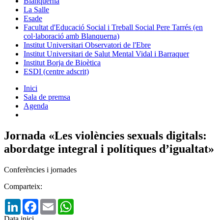
Blanquerna
La Salle
Esade
Facultat d'Educació Social i Treball Social Pere Tarrés (en
col·laboració amb Blanquerna)
Institut Universitari Observatori de l'Ebre
Institut Universitari de Salut Mental Vidal i Barraquer
Institut Borja de Bioètica
ESDI (centre adscrit)
Inici
Sala de premsa
Agenda
Jornada «Les violències sexuals digitals:
abordatge integral i polítiques d’igualtat»
Conferències i jornades
Comparteix:
LinkedIn
Facebook
Email
WhatsApp
Data inici