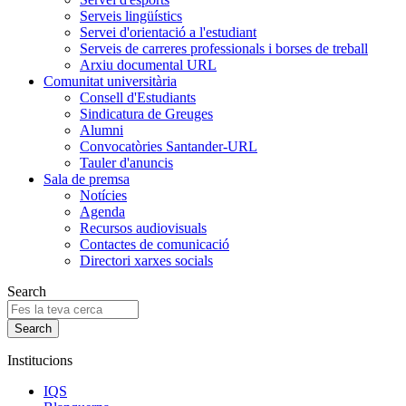
Serveis lingüístics
Servei d'orientació a l'estudiant
Serveis de carreres professionals i borses de treball
Arxiu documental URL
Comunitat universitària
Consell d'Estudiants
Sindicatura de Greuges
Alumni
Convocatòries Santander-URL
Tauler d'anuncis
Sala de premsa
Notícies
Agenda
Recursos audiovisuals
Contactes de comunicació
Directori xarxes socials
Search
Institucions
IQS