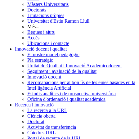
Màsters Universitaris
Doctorats
Titulacions pròpies
Universitat d'Estiu Ramon Llull
Més...
Beques i ajuts
Accés
Ubicacions i contacte
Innovació docent i qualitat
El nostre model pedagògic
Pla estratègic
Unitat de Qualitat i Innovació Academicodocent
Seguiment i avaluació de la qualitat
Innovació docent
Recomanacions per al bon ús de les eines basades en la
Intel·ligència Artificial
Estudis analítics i de prospectiva universitària
Oficina d'ordenació i qualitat acadèmica
Recerca i innovació
La recerca a la URL
Ciència oberta
Doctorat
Activitat de transferència
Càtedres URL
Portal de recerca de la URL