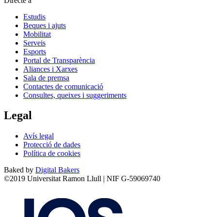
Directe a
Estudis
Beques i ajuts
Mobilitat
Serveis
Esports
Portal de Transparència
Aliances i Xarxes
Sala de premsa
Contactes de comunicació
Consultes, queixes i suggeriments
Legal
Avís legal
Protecció de dades
Política de cookies
Baked by
Digital Bakers
©2019 Universitat Ramon Llull | NIF G-59069740