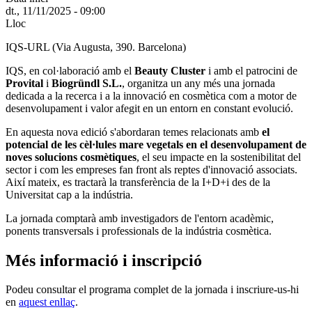
dt., 11/11/2025 - 09:00
Lloc
IQS-URL (Via Augusta, 390. Barcelona)
IQS, en col·laboració amb el
Beauty Cluster
i amb el patrocini de
Provital
i
Biogründl S.L.
, organitza un any més una jornada
dedicada a la recerca i a la innovació en cosmètica com a motor de
desenvolupament i valor afegit en un entorn en constant evolució.
En aquesta nova edició s'abordaran temes relacionats amb
el
potencial de les cèl·lules mare vegetals en el desenvolupament de
noves solucions cosmètiques
, el seu impacte en la sostenibilitat del
sector i com les empreses fan front als reptes d'innovació associats.
Així mateix, es tractarà la transferència de la I+D+i des de la
Universitat cap a la indústria.
La jornada comptarà amb investigadors de l'entorn acadèmic,
ponents transversals i professionals de la indústria cosmètica.
Més informació i inscripció
Podeu consultar el programa complet de la jornada i inscriure-us-hi
en
aquest enllaç
.