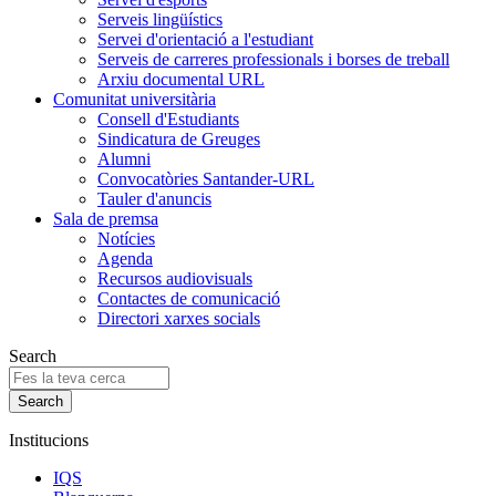
Serveis lingüístics
Servei d'orientació a l'estudiant
Serveis de carreres professionals i borses de treball
Arxiu documental URL
Comunitat universitària
Consell d'Estudiants
Sindicatura de Greuges
Alumni
Convocatòries Santander-URL
Tauler d'anuncis
Sala de premsa
Notícies
Agenda
Recursos audiovisuals
Contactes de comunicació
Directori xarxes socials
Search
Institucions
IQS