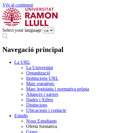
Vés al contingut
Select your language
Navegació principal
La URL
La Universitat
Organització
Institucions URL
Marc estratègic
Marc legislatiu i normativa pròpia
Aliances i xarxes
Dades i Xifres
Distincions
Ubicacions i contacte
Estudis
Nous Estudiants
Oferta formativa
Graus