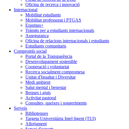
Oficina de recerca i innovació
Internacional
Mobilitat estudiants
Mobilitat professorat i PTGAS
Erasmus+
Tràmits per a estudiants internacionals
Assegurança
Oficina de relacions internacionals i estudiants
Estudiants comunitaris
Compromís social
Portal de la Transparència
Desenvolupament sostenible
Cooperació i voluntariat
Recerca socialment compromesa
Unitat d'Igualtat i Diversitat
Medi ambient
Salut mental i benestar
Beques i ajuts
Activitat pastoral
Consultes, queixes i suggeriments
Serveis
Biblioteques
Targeta Universitària Intel·ligent (TUI)
Allotjament
Servei d'esports