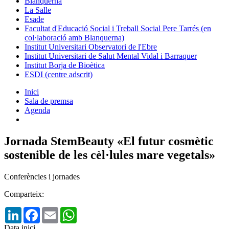
Blanquerna
La Salle
Esade
Facultat d'Educació Social i Treball Social Pere Tarrés (en
col·laboració amb Blanquerna)
Institut Universitari Observatori de l'Ebre
Institut Universitari de Salut Mental Vidal i Barraquer
Institut Borja de Bioètica
ESDI (centre adscrit)
Inici
Sala de premsa
Agenda
Jornada StemBeauty «El futur cosmètic
sostenible de les cèl·lules mare vegetals»
Conferències i jornades
Comparteix:
LinkedIn
Facebook
Email
WhatsApp
Data inici