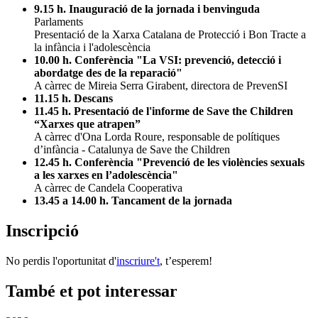
9.15 h.
Inauguració de la jornada i benvinguda
Parlaments
Presentació de la Xarxa Catalana de Protecció i Bon Tracte a
la infància i l'adolescència
10.00 h.
Conferència "La VSI: prevenció, detecció i
abordatge des de la reparació"
A càrrec de Mireia Serra Girabent, directora de PrevenSI
11.15 h. Descans
11.45 h.
Presentació de l'informe de Save the Children
“Xarxes que atrapen”
A càrrec d'Ona Lorda Roure, responsable de polítiques
d’infància - Catalunya de Save the Children
12.45 h. Conferència "Prevenció de les violències sexuals
a les xarxes en l’adolescència"
A càrrec de Candela Cooperativa
13.45 a 14.00 h.
Tancament de la jornada
Inscripció
No perdis l'oportunitat d'
inscriure't
, t’esperem!
També et pot interessar