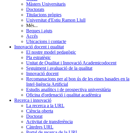
Màsters Universitaris
Doctorats
Titulacions pròpies
Universitat d'Estiu Ramon Llull
Més...
Beques i ajuts
Accés
Ubicacions i contacte
Innovació docent i qualitat
El nostre model pedagògic
Pla estratègic
Unitat de Qualitat i Innovació Academicodocent
Seguiment i avaluació de la qualitat
Innovació docent
Recomanacions per al bon ús de les eines basades en la
Intel·ligència Artificial
Estudis analítics i de prospectiva universitària
Oficina d'ordenació i qualitat acadèmica
Recerca i innovació
La recerca a la URL
Ciència oberta
Doctorat
Activitat de transferència
Càtedres URL
Portal de recerca de la URL