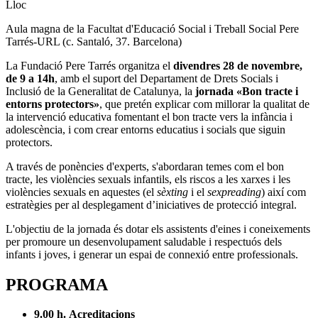
Lloc
Aula magna de la Facultat d'Educació Social i Treball Social Pere
Tarrés-URL (c. Santaló, 37. Barcelona)
La Fundació Pere Tarrés organitza el
divendres 28 de novembre,
de 9 a 14h
, amb el suport del Departament de Drets Socials i
Inclusió de la Generalitat de Catalunya, la
jornada «Bon tracte i
entorns protectors»
, que pretén explicar com millorar la qualitat de
la intervenció educativa fomentant el bon tracte vers la infància i
adolescència, i com crear entorns educatius i socials que siguin
protectors.
A través de ponències d'experts, s'abordaran temes com el bon
tracte, les violències sexuals infantils, els riscos a les xarxes i les
violències sexuals en aquestes (el
sèxting
i el
sexpreading
) així com
estratègies per al desplegament d’iniciatives de protecció integral.
L'objectiu de la jornada és dotar els assistents d'eines i coneixements
per promoure un desenvolupament saludable i respectuós dels
infants i joves, i generar un espai de connexió entre professionals.
PROGRAMA
9.00 h.
Acreditacions