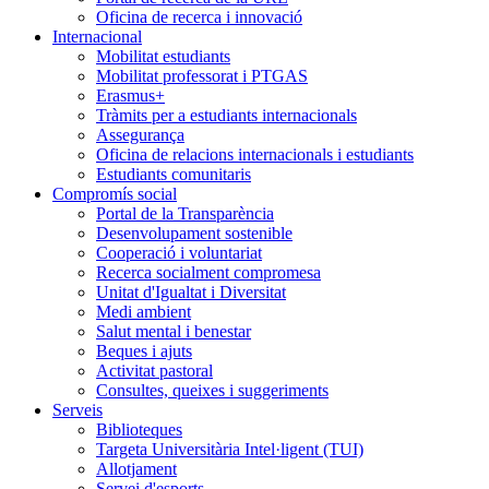
Oficina de recerca i innovació
Internacional
Mobilitat estudiants
Mobilitat professorat i PTGAS
Erasmus+
Tràmits per a estudiants internacionals
Assegurança
Oficina de relacions internacionals i estudiants
Estudiants comunitaris
Compromís social
Portal de la Transparència
Desenvolupament sostenible
Cooperació i voluntariat
Recerca socialment compromesa
Unitat d'Igualtat i Diversitat
Medi ambient
Salut mental i benestar
Beques i ajuts
Activitat pastoral
Consultes, queixes i suggeriments
Serveis
Biblioteques
Targeta Universitària Intel·ligent (TUI)
Allotjament
Servei d'esports