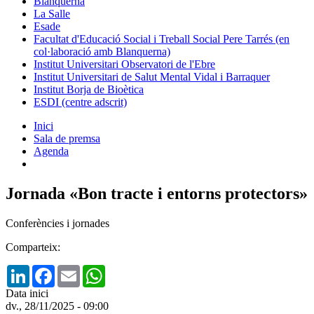
Blanquerna
La Salle
Esade
Facultat d'Educació Social i Treball Social Pere Tarrés (en
col·laboració amb Blanquerna)
Institut Universitari Observatori de l'Ebre
Institut Universitari de Salut Mental Vidal i Barraquer
Institut Borja de Bioètica
ESDI (centre adscrit)
Inici
Sala de premsa
Agenda
Jornada «Bon tracte i entorns protectors»
Conferències i jornades
Comparteix:
LinkedIn
Facebook
Email
WhatsApp
Data inici
dv., 28/11/2025 - 09:00