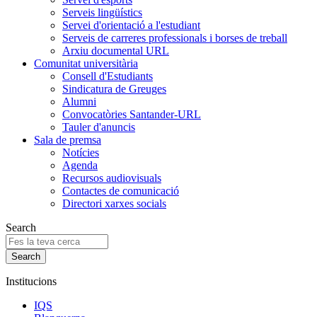
Serveis lingüístics
Servei d'orientació a l'estudiant
Serveis de carreres professionals i borses de treball
Arxiu documental URL
Comunitat universitària
Consell d'Estudiants
Sindicatura de Greuges
Alumni
Convocatòries Santander-URL
Tauler d'anuncis
Sala de premsa
Notícies
Agenda
Recursos audiovisuals
Contactes de comunicació
Directori xarxes socials
Search
Institucions
IQS