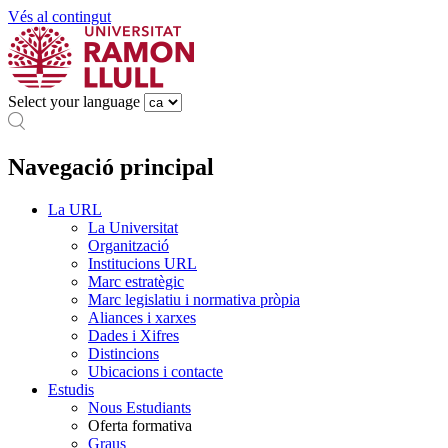
Vés al contingut
Select your language
Navegació principal
La URL
La Universitat
Organització
Institucions URL
Marc estratègic
Marc legislatiu i normativa pròpia
Aliances i xarxes
Dades i Xifres
Distincions
Ubicacions i contacte
Estudis
Nous Estudiants
Oferta formativa
Graus