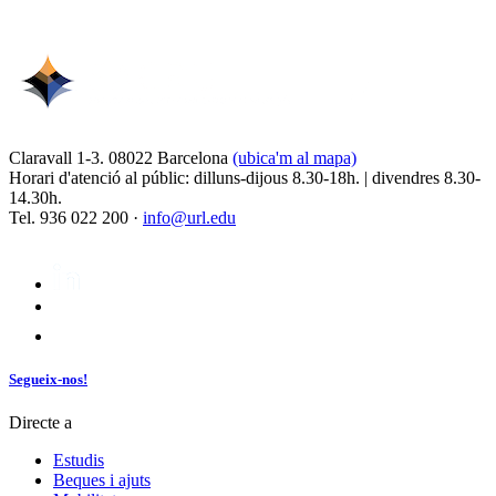
Claravall 1-3. 08022 Barcelona
(ubica'm al mapa)
Horari d'atenció al públic: dilluns-dijous 8.30-18h. | divendres 8.30-
14.30h.
Tel. 936 022 200 ·
info@url.edu
Segueix-nos!
Directe a
Estudis
Beques i ajuts