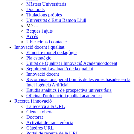
Màsters Universitaris
Doctorats
Titulacions pròpies
Universitat d'Estiu Ramon Llull
Més...
Beques i ajuts
Accés
Ubicacions i contacte
Innovació docent i qualitat
El nostre model pedagògic
Pla estratègic
Unitat de Qualitat i Innovació Academicodocent
Seguiment i avaluació de la qualitat
Innovació docent
Recomanacions per al bon ús de les eines basades en la
Intel·ligència Artificial
Estudis analítics i de prospectiva universitària
Oficina d'ordenació i qualitat acadèmica
Recerca i innovació
La recerca a la URL
Ciència oberta
Doctorat
Activitat de transferència
Càtedres URL
Portal de recerca de la URL