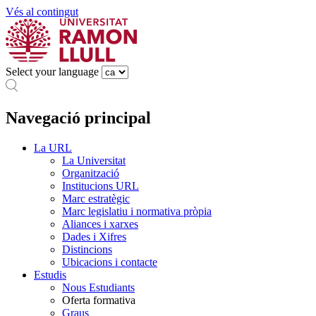
Vés al contingut
Select your language
Navegació principal
La URL
La Universitat
Organització
Institucions URL
Marc estratègic
Marc legislatiu i normativa pròpia
Aliances i xarxes
Dades i Xifres
Distincions
Ubicacions i contacte
Estudis
Nous Estudiants
Oferta formativa
Graus