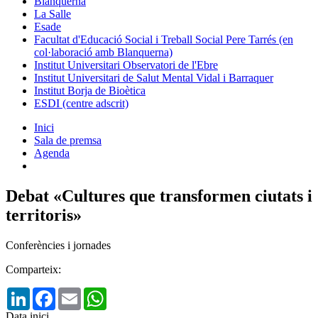
Blanquerna
La Salle
Esade
Facultat d'Educació Social i Treball Social Pere Tarrés (en
col·laboració amb Blanquerna)
Institut Universitari Observatori de l'Ebre
Institut Universitari de Salut Mental Vidal i Barraquer
Institut Borja de Bioètica
ESDI (centre adscrit)
Inici
Sala de premsa
Agenda
Debat «Cultures que transformen ciutats i
territoris»
Conferències i jornades
Comparteix:
LinkedIn
Facebook
Email
WhatsApp
Data inici