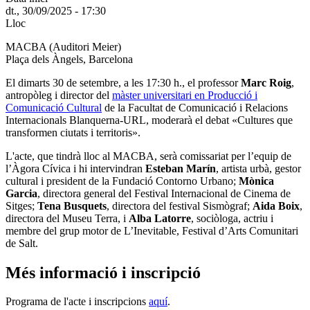
dt., 30/09/2025 - 17:30
Lloc
MACBA (Auditori Meier)
Plaça dels Àngels, Barcelona
El dimarts 30 de setembre, a les 17:30 h., el professor
Marc Roig
,
antropòleg i director del
màster universitari en Producció i
Comunicació Cultural
de la Facultat de Comunicació i Relacions
Internacionals Blanquerna-URL, moderarà el debat «Cultures que
transformen ciutats i territoris».
L'acte, que tindrà lloc al MACBA, serà comissariat per l’equip de
l’Àgora Cívica i hi intervindran
Esteban Marín
, artista urbà, gestor
cultural i president de la Fundació Contorno Urbano;
Mònica
Garcia
, directora general del Festival Internacional de Cinema de
Sitges;
Tena Busquets
, directora del festival Sismògraf;
Aida Boix
,
directora del Museu Terra, i
Alba Latorre
, sociòloga, actriu i
membre del grup motor de L’Inevitable, Festival d’Arts Comunitari
de Salt.
Més informació i inscripció
Programa de l'acte i inscripcions
aquí
.