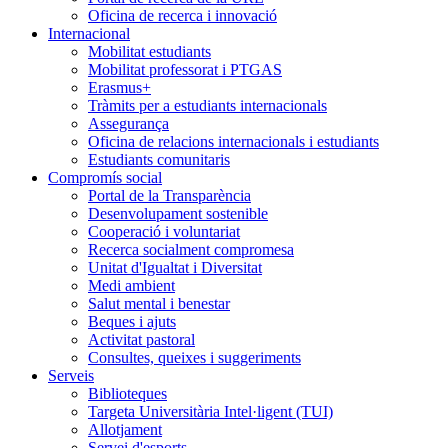
Oficina de recerca i innovació
Internacional
Mobilitat estudiants
Mobilitat professorat i PTGAS
Erasmus+
Tràmits per a estudiants internacionals
Assegurança
Oficina de relacions internacionals i estudiants
Estudiants comunitaris
Compromís social
Portal de la Transparència
Desenvolupament sostenible
Cooperació i voluntariat
Recerca socialment compromesa
Unitat d'Igualtat i Diversitat
Medi ambient
Salut mental i benestar
Beques i ajuts
Activitat pastoral
Consultes, queixes i suggeriments
Serveis
Biblioteques
Targeta Universitària Intel·ligent (TUI)
Allotjament
Servei d'esports