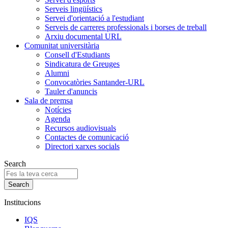
Serveis lingüístics
Servei d'orientació a l'estudiant
Serveis de carreres professionals i borses de treball
Arxiu documental URL
Comunitat universitària
Consell d'Estudiants
Sindicatura de Greuges
Alumni
Convocatòries Santander-URL
Tauler d'anuncis
Sala de premsa
Notícies
Agenda
Recursos audiovisuals
Contactes de comunicació
Directori xarxes socials
Search
Institucions
IQS