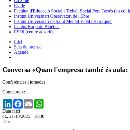
La Salle
Esade
Facultat d'Educació Social i Treball Social Pere Tarrés (en col
Institut Universitari Observatori de l'Ebre
Institut Universitari de Salut Mental Vidal i Barraquer
Institut Borja de Bioètica
ESDI (centre adscrit)
Inici
Sala de premsa
Agenda
Conversa «Quan l'empresa també és aula: 
Conferències i jornades
Comparteix:
LinkedIn
Facebook
Email
WhatsApp
Data inici
dt., 21/10/2025 - 16:30
Lloc