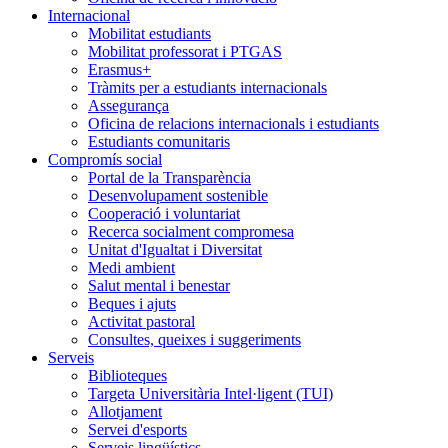
Internacional
Mobilitat estudiants
Mobilitat professorat i PTGAS
Erasmus+
Tràmits per a estudiants internacionals
Assegurança
Oficina de relacions internacionals i estudiants
Estudiants comunitaris
Compromís social
Portal de la Transparència
Desenvolupament sostenible
Cooperació i voluntariat
Recerca socialment compromesa
Unitat d'Igualtat i Diversitat
Medi ambient
Salut mental i benestar
Beques i ajuts
Activitat pastoral
Consultes, queixes i suggeriments
Serveis
Biblioteques
Targeta Universitària Intel·ligent (TUI)
Allotjament
Servei d'esports
Serveis lingüístics