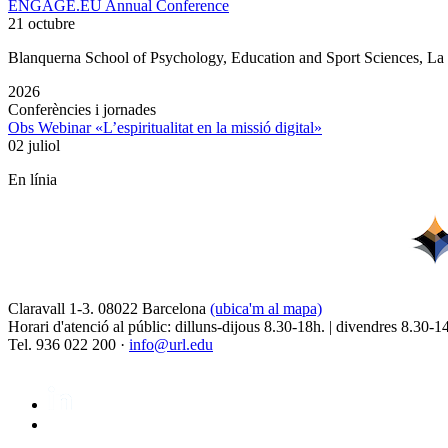
ENGAGE.EU Annual Conference
21 octubre
Blanquerna School of Psychology, Education and Sport Sciences, L
2026
Conferències i jornades
Obs Webinar «L’espiritualitat en la missió digital»
02 juliol
En línia
Claravall 1-3. 08022 Barcelona
(ubica'm al mapa)
Horari d'atenció al públic: dilluns-dijous 8.30-18h. | divendres 8.30-1
Tel. 936 022 200 ·
info@url.edu