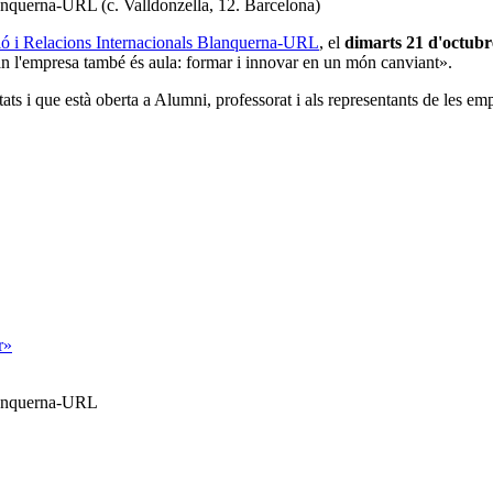
lanquerna-URL (c. Valldonzella, 12. Barcelona
)
ió i Relacions Internacionals Blanquerna-URL
, el
dimarts 21 d'octubr
 l'empresa també és aula: formar i innovar en un món canviant».
itats i que està oberta a Alumni, professorat i als representants de les 
r»
Blanquerna-URL