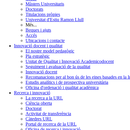
Màsters Universitaris
Doctorats
Titulacions pròpies
Universitat d'Estiu Ramon Llull
Més...
Beques i ajuts
Accés
Ubicacions i contacte
Innovació docent i qualitat
El nostre model pedagògic
Pla estratègic
Unitat de Qualitat i Innovació Academicodocent
Seguiment i avaluació de la qualitat
Innovació docent
Recomanacions per al bon ús de les eines basades en la Int
Estudis analítics i de prospectiva universitària
Oficina d'ordenació i qualitat acadèmica
Recerca i innovació
La recerca a la URL
Ciència oberta
Doctorat
Activitat de transferència
Càtedres URL
Portal de recerca de la URL
Oficina de recerca i innovació