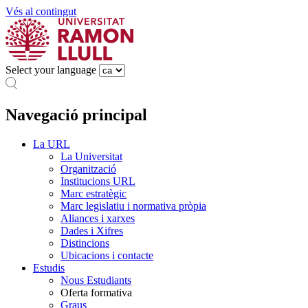
Vés al contingut
Select your language
Navegació principal
La URL
La Universitat
Organització
Institucions URL
Marc estratègic
Marc legislatiu i normativa pròpia
Aliances i xarxes
Dades i Xifres
Distincions
Ubicacions i contacte
Estudis
Nous Estudiants
Oferta formativa
Graus