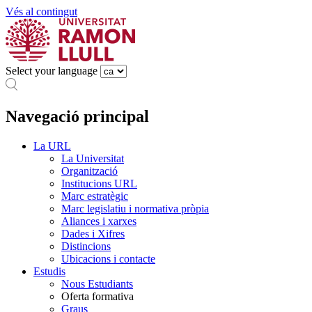
Vés al contingut
Select your language
Navegació principal
La URL
La Universitat
Organització
Institucions URL
Marc estratègic
Marc legislatiu i normativa pròpia
Aliances i xarxes
Dades i Xifres
Distincions
Ubicacions i contacte
Estudis
Nous Estudiants
Oferta formativa
Graus