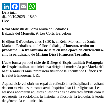
LinkedIn
Facebook
Email
WhatsApp
Data inici
dj., 09/10/2025 - 18:30
Lloc
Reial Monestir de Santa Maria de Pedralbes
Baixada del Monestir, 9. Les Corts, Barcelona
El dijous 9 d'octubre, a les 18.30 h, al Reial Monestir de Santa
Maria de Pedralbes, tindrà lloc e
l diàleg
«Houston, tenim un
problema. La transmissió de la fe en una època de curtcircuits»
amb la participació de
Míriam Díez
i
Francesc Torralba
.
L'acte forma part del
cicle de Diàlegs d’Espiritualitat: Pedagogia
de l'espiritualitat
, una iniciativa dirigida i moderada per
Maria del
Mar Rosàs i Tosas
, professora titular de la Facultat de Ciències de
la Salut Blanquerna-URL.
Aquest cicle vol obrir un espai de reflexió interdisciplinari al voltant
de com es viu i es transmet avui l’espiritualitat i la religiositat. Les
sessions abordaran aquestes qüestions des de diversos àmbits com la
pedagogia, la sociologia, la història, la filosofia, la teologia, la teoria
de gènere i la comunicació.