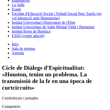
Blanquerna
La Salle
Esade
Facultat d'Educació Social i Treball Social Pere Tarrés (en
col·laboració amb Blanquerna)
Institut Universitari Observatori de l'Ebre
Institut Universitari de Salut Mental Vidal i Barraquer
Institut Borja de Bioètica
ESDI (centre adscrit)
Inici
Sala de premsa
Agenda
Cicle de Diàlegs d’Espiritualitat:
«Houston, tenim un problema. La
transmissió de la fe en una època de
curtcircuits»
Conferències i jornades
Comparteix: