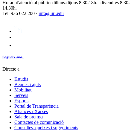
Horari d'atenció al públic: dilluns-dijous 8.30-18h. | divendres 8.30-
14.30h.
Tel. 936 022 200 ·
info@url.edu
Segueix-nos!
Directe a
Estudis
Beques i ajuts
Mobilitat
Serveis
Esports
Portal de Transparència
Aliances i Xarxes
Sala de premsa
Contactes de comunicació
Consultes, queixes i suggeriments