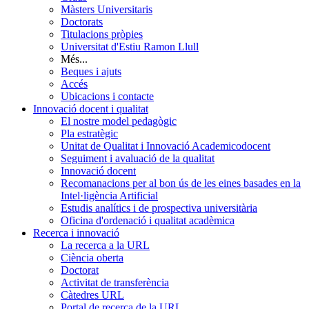
Màsters Universitaris
Doctorats
Titulacions pròpies
Universitat d'Estiu Ramon Llull
Més...
Beques i ajuts
Accés
Ubicacions i contacte
Innovació docent i qualitat
El nostre model pedagògic
Pla estratègic
Unitat de Qualitat i Innovació Academicodocent
Seguiment i avaluació de la qualitat
Innovació docent
Recomanacions per al bon ús de les eines basades en la
Intel·ligència Artificial
Estudis analítics i de prospectiva universitària
Oficina d'ordenació i qualitat acadèmica
Recerca i innovació
La recerca a la URL
Ciència oberta
Doctorat
Activitat de transferència
Càtedres URL
Portal de recerca de la URL