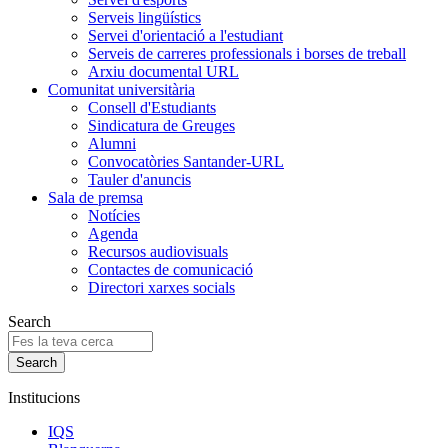
Serveis lingüístics
Servei d'orientació a l'estudiant
Serveis de carreres professionals i borses de treball
Arxiu documental URL
Comunitat universitària
Consell d'Estudiants
Sindicatura de Greuges
Alumni
Convocatòries Santander-URL
Tauler d'anuncis
Sala de premsa
Notícies
Agenda
Recursos audiovisuals
Contactes de comunicació
Directori xarxes socials
Search
Institucions
IQS