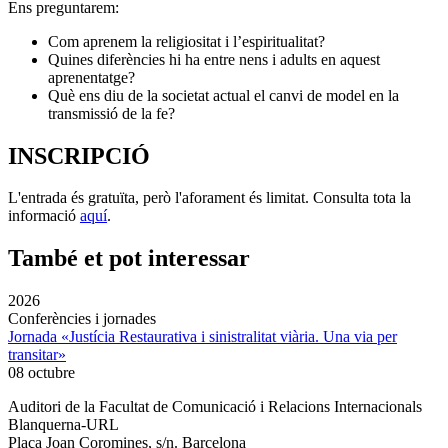
Ens preguntarem:
Com aprenem la religiositat i l’espiritualitat?
Quines diferències hi ha entre nens i adults en aquest
aprenentatge?
Què ens diu de la societat actual el canvi de model en la
transmissió de la fe?
INSCRIPCIÓ
L'entrada és gratuïta, però l'aforament és limitat. Consulta tota la
informació
aquí
.
També et pot interessar
2026
Conferències i jornades
Jornada «Justícia Restaurativa i sinistralitat viària. Una via per
transitar»
08 octubre
Auditori de la Facultat de Comunicació i Relacions Internacionals
Blanquerna-URL
Plaça Joan Coromines, s/n. Barcelona