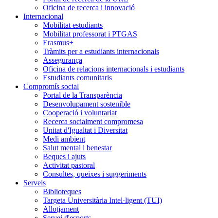
Oficina de recerca i innovació
Internacional
Mobilitat estudiants
Mobilitat professorat i PTGAS
Erasmus+
Tràmits per a estudiants internacionals
Assegurança
Oficina de relacions internacionals i estudiants
Estudiants comunitaris
Compromís social
Portal de la Transparència
Desenvolupament sostenible
Cooperació i voluntariat
Recerca socialment compromesa
Unitat d'Igualtat i Diversitat
Medi ambient
Salut mental i benestar
Beques i ajuts
Activitat pastoral
Consultes, queixes i suggeriments
Serveis
Biblioteques
Targeta Universitària Intel·ligent (TUI)
Allotjament
Servei d'esports