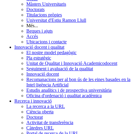
Màsters Universitaris
Doctorats
Titulacions pròpies
Universitat d'Estiu Ramon Llull
Més...
Beques i ajuts
Accés
Ubicacions i contacte
Innovació docent i qualitat
El nostre model pedagògic
Pla estratègic
Unitat de Qualitat i Innovació Academicodocent
Seguiment i avaluació de la qualitat
Innovació docent
Recomanacions per al bon ús de les eines basades en la
Intel·ligència Artificial
Estudis analítics i de prospectiva universitària
Oficina d'ordenació i qualitat acadèmica
Recerca i innovació
La recerca a la URL
Ciència oberta
Doctorat
Activitat de transferència
Càtedres URL
Portal de recerca de la URL