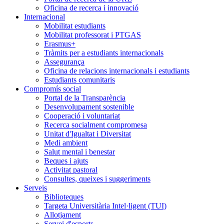
Oficina de recerca i innovació
Internacional
Mobilitat estudiants
Mobilitat professorat i PTGAS
Erasmus+
Tràmits per a estudiants internacionals
Assegurança
Oficina de relacions internacionals i estudiants
Estudiants comunitaris
Compromís social
Portal de la Transparència
Desenvolupament sostenible
Cooperació i voluntariat
Recerca socialment compromesa
Unitat d'Igualtat i Diversitat
Medi ambient
Salut mental i benestar
Beques i ajuts
Activitat pastoral
Consultes, queixes i suggeriments
Serveis
Biblioteques
Targeta Universitària Intel·ligent (TUI)
Allotjament
Servei d'esports