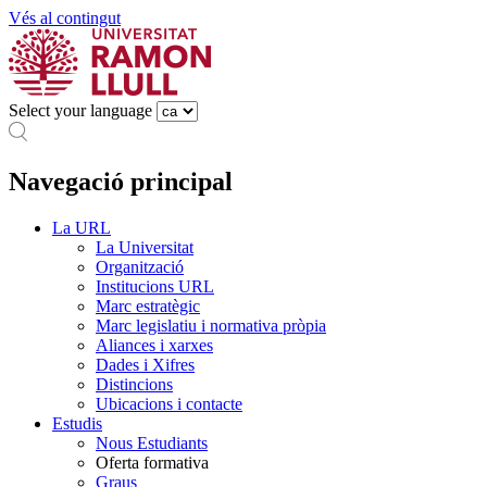
Vés al contingut
Select your language
Navegació principal
La URL
La Universitat
Organització
Institucions URL
Marc estratègic
Marc legislatiu i normativa pròpia
Aliances i xarxes
Dades i Xifres
Distincions
Ubicacions i contacte
Estudis
Nous Estudiants
Oferta formativa
Graus