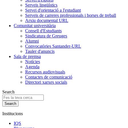
Serveis lingüístics
Servei d'orientació a l'estudiant
Serveis de carreres professionals i borses de treball
Arxiu documental URL
Comunitat universitària
Consell d'Estudiants
Sindicatura de Greuges
Alumni
Convocatòries Santander-URL
Tauler d'anuncis
Sala de premsa
Notícies
Agenda
Recursos audiovisuals
Contactes de comunicació
Directori xarxes socials
Search
Institucions
IQS