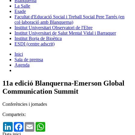
Blanquerna
La Salle
Esade
Facultat d'Educació Social i Treball Social Pere Tarrés (en
col·laboració amb Blanquerna)
Institut Universitari Observatori de l'Ebre
Institut Universitari de Salut Mental Vidal i Barraquer
Institut Borja de Bioètica
ESDI (centre adscrit)
Inici
Sala de premsa
Agenda
11a edició Blanquerna-Emerson Global
Communication Summit
Conferències i jornades
Comparteix:
LinkedIn
Facebook
Email
WhatsApp
Data inici