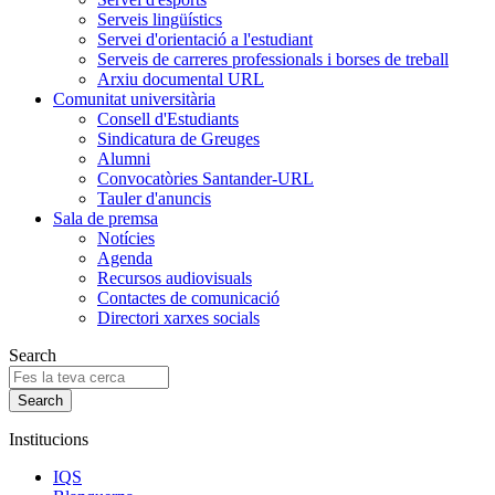
Serveis lingüístics
Servei d'orientació a l'estudiant
Serveis de carreres professionals i borses de treball
Arxiu documental URL
Comunitat universitària
Consell d'Estudiants
Sindicatura de Greuges
Alumni
Convocatòries Santander-URL
Tauler d'anuncis
Sala de premsa
Notícies
Agenda
Recursos audiovisuals
Contactes de comunicació
Directori xarxes socials
Search
Institucions
IQS