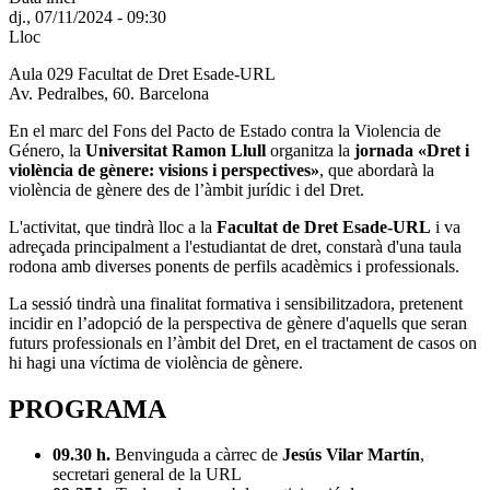
dj., 07/11/2024 - 09:30
Lloc
Aula 029 Facultat de Dret Esade-URL
Av. Pedralbes, 60. Barcelona
En el marc del Fons del Pacto de Estado contra la Violencia de
Género, la
Universitat Ramon Llull
organitza la
jornada «Dret i
violència de gènere: visions i perspectives»
, que abordarà la
violència de gènere des de l’àmbit jurídic i del Dret.
L'activitat, que tindrà lloc a la
Facultat de Dret Esade-URL
i va
adreçada principalment a l'estudiantat de dret, constarà d'una taula
rodona amb diverses ponents de perfils acadèmics i professionals.
La sessió tindrà una finalitat formativa i sensibilitzadora, pretenent
incidir en l’adopció de la perspectiva de gènere d'aquells que seran
futurs professionals en l’àmbit del Dret, en el tractament de casos on
hi hagi una víctima de violència de gènere.
PROGRAMA
09.30 h.
Benvinguda a càrrec de
Jesús Vilar Martín
,
secretari general de la URL