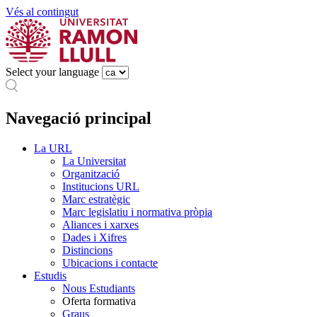
Vés al contingut
Select your language
Navegació principal
La URL
La Universitat
Organització
Institucions URL
Marc estratègic
Marc legislatiu i normativa pròpia
Aliances i xarxes
Dades i Xifres
Distincions
Ubicacions i contacte
Estudis
Nous Estudiants
Oferta formativa
Graus