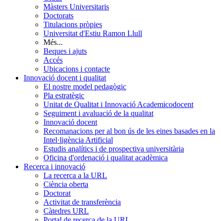
Màsters Universitaris
Doctorats
Titulacions pròpies
Universitat d'Estiu Ramon Llull
Més...
Beques i ajuts
Accés
Ubicacions i contacte
Innovació docent i qualitat
El nostre model pedagògic
Pla estratègic
Unitat de Qualitat i Innovació Academicodocent
Seguiment i avaluació de la qualitat
Innovació docent
Recomanacions per al bon ús de les eines basades en la
Intel·ligència Artificial
Estudis analítics i de prospectiva universitària
Oficina d'ordenació i qualitat acadèmica
Recerca i innovació
La recerca a la URL
Ciència oberta
Doctorat
Activitat de transferència
Càtedres URL
Portal de recerca de la URL