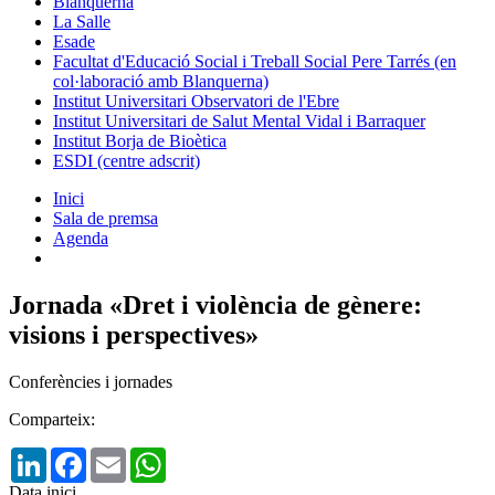
Blanquerna
La Salle
Esade
Facultat d'Educació Social i Treball Social Pere Tarrés (en
col·laboració amb Blanquerna)
Institut Universitari Observatori de l'Ebre
Institut Universitari de Salut Mental Vidal i Barraquer
Institut Borja de Bioètica
ESDI (centre adscrit)
Inici
Sala de premsa
Agenda
Jornada «Dret i violència de gènere:
visions i perspectives»
Conferències i jornades
Comparteix:
LinkedIn
Facebook
Email
WhatsApp
Data inici