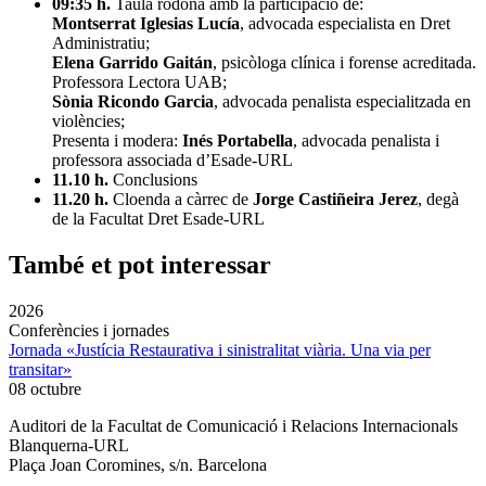
09:35 h.
Taula rodona amb la participació de:
Montserrat Iglesias Lucía
, advocada especialista en Dret
Administratiu;
Elena Garrido Gaitán
, psicòloga clínica i forense acreditada.
Professora Lectora UAB;
Sònia Ricondo Garcia
, advocada penalista especialitzada en
violències;
Presenta i modera:
Inés Portabella
, advocada penalista i
professora associada d’Esade-URL
11.10 h.
Conclusions
11.20 h.
Cloenda a càrrec de
Jorge Castiñeira Jerez
, degà
de la Facultat Dret Esade-URL
També et pot interessar
2026
Conferències i jornades
Jornada «Justícia Restaurativa i sinistralitat viària. Una via per
transitar»
08 octubre
Auditori de la Facultat de Comunicació i Relacions Internacionals
Blanquerna-URL
Plaça Joan Coromines, s/n. Barcelona