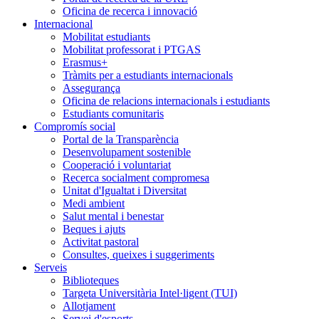
Oficina de recerca i innovació
Internacional
Mobilitat estudiants
Mobilitat professorat i PTGAS
Erasmus+
Tràmits per a estudiants internacionals
Assegurança
Oficina de relacions internacionals i estudiants
Estudiants comunitaris
Compromís social
Portal de la Transparència
Desenvolupament sostenible
Cooperació i voluntariat
Recerca socialment compromesa
Unitat d'Igualtat i Diversitat
Medi ambient
Salut mental i benestar
Beques i ajuts
Activitat pastoral
Consultes, queixes i suggeriments
Serveis
Biblioteques
Targeta Universitària Intel·ligent (TUI)
Allotjament
Servei d'esports