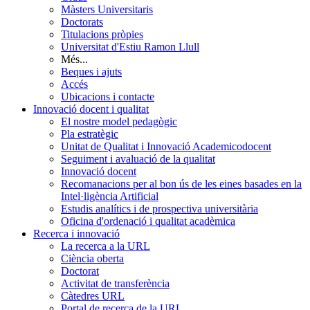
Màsters Universitaris
Doctorats
Titulacions pròpies
Universitat d'Estiu Ramon Llull
Més...
Beques i ajuts
Accés
Ubicacions i contacte
Innovació docent i qualitat
El nostre model pedagògic
Pla estratègic
Unitat de Qualitat i Innovació Academicodocent
Seguiment i avaluació de la qualitat
Innovació docent
Recomanacions per al bon ús de les eines basades en la
Intel·ligència Artificial
Estudis analítics i de prospectiva universitària
Oficina d'ordenació i qualitat acadèmica
Recerca i innovació
La recerca a la URL
Ciència oberta
Doctorat
Activitat de transferència
Càtedres URL
Portal de recerca de la URL