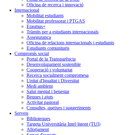
Oficina de recerca i innovació
Internacional
Mobilitat estudiants
Mobilitat professorat i PTGAS
Erasmus+
Tràmits per a estudiants internacionals
Assegurança
Oficina de relacions internacionals i estudiants
Estudiants comunitaris
Compromís social
Portal de la Transparència
Desenvolupament sostenible
Cooperació i voluntariat
Recerca socialment compromesa
Unitat d'Igualtat i Diversitat
Medi ambient
Salut mental i benestar
Beques i ajuts
Activitat pastoral
Consultes, queixes i suggeriments
Serveis
Biblioteques
Targeta Universitària Intel·ligent (TUI)
Allotjament
Servei d'esports