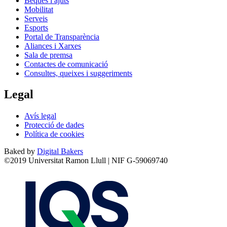
Beques i ajuts
Mobilitat
Serveis
Esports
Portal de Transparència
Aliances i Xarxes
Sala de premsa
Contactes de comunicació
Consultes, queixes i suggeriments
Legal
Avís legal
Protecció de dades
Política de cookies
Baked by
Digital Bakers
©2019 Universitat Ramon Llull | NIF G-59069740