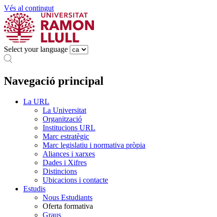
Vés al contingut
Select your language
Navegació principal
La URL
La Universitat
Organització
Institucions URL
Marc estratègic
Marc legislatiu i normativa pròpia
Aliances i xarxes
Dades i Xifres
Distincions
Ubicacions i contacte
Estudis
Nous Estudiants
Oferta formativa
Graus