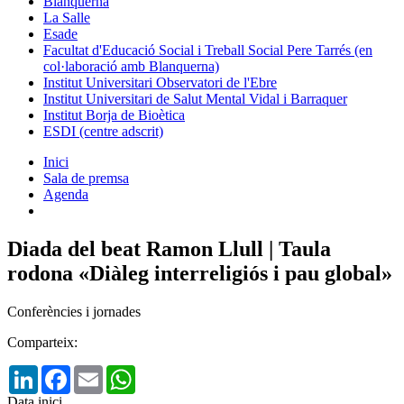
Blanquerna
La Salle
Esade
Facultat d'Educació Social i Treball Social Pere Tarrés (en
col·laboració amb Blanquerna)
Institut Universitari Observatori de l'Ebre
Institut Universitari de Salut Mental Vidal i Barraquer
Institut Borja de Bioètica
ESDI (centre adscrit)
Inici
Sala de premsa
Agenda
Diada del beat Ramon Llull | Taula
rodona «Diàleg interreligiós i pau global»
Conferències i jornades
Comparteix:
LinkedIn
Facebook
Email
WhatsApp
Data inici