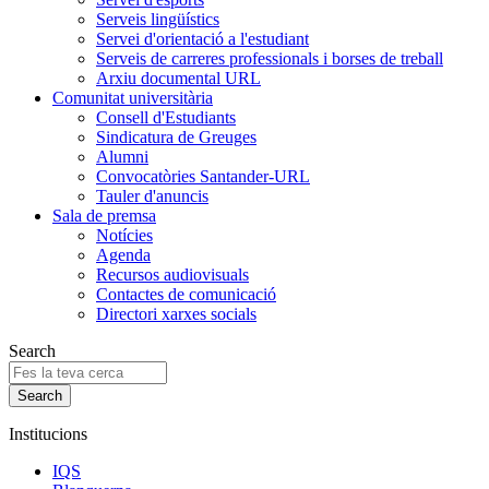
Serveis lingüístics
Servei d'orientació a l'estudiant
Serveis de carreres professionals i borses de treball
Arxiu documental URL
Comunitat universitària
Consell d'Estudiants
Sindicatura de Greuges
Alumni
Convocatòries Santander-URL
Tauler d'anuncis
Sala de premsa
Notícies
Agenda
Recursos audiovisuals
Contactes de comunicació
Directori xarxes socials
Search
Institucions
IQS