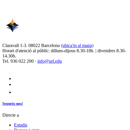
Claravall 1-3. 08022 Barcelona
(ubica'm al mapa)
Horari d'atenció al públic: dilluns-dijous 8.30-18h. | divendres 8.30-
14.30h.
Tel. 936 022 200 ·
info@url.edu
Segueix-nos!
Directe a
Estudis