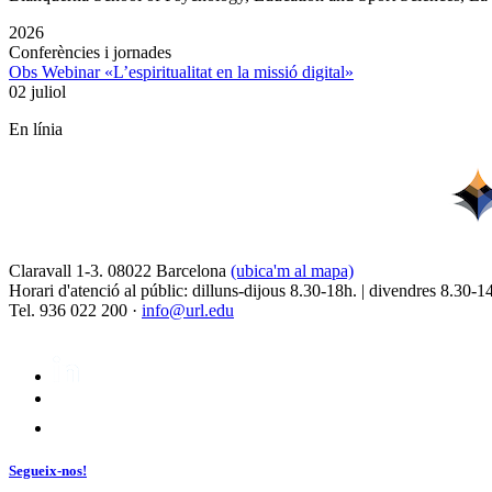
2026
Conferències i jornades
Obs Webinar «L’espiritualitat en la missió digital»
02 juliol
En línia
Claravall 1-3. 08022 Barcelona
(ubica'm al mapa)
Horari d'atenció al públic: dilluns-dijous 8.30-18h. | divendres 8.30-1
Tel. 936 022 200 ·
info@url.edu
Segueix-nos!