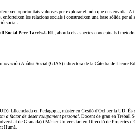
 ofereixen oportunitats valuoses per explorar el món que ens envolta. A 
s, enforteixen les relacions socials i construeixen una base sòlida per al 
ió social.
ball Social Pere Tarrés-URL
, aborda els aspectes conceptuals i metodo
Innovació i Anàlisi Social (GIAS) i directora de la Càtedra de Lleure Ed
D). Llicenciada en Pedagogia, màster en Gestió d'Oci per la UD. És direc
com a factor de desenvolupament personal
. Docent de grau en Treball S
ersitat de Granada) i Màster Universitari en Direcció de Projectes d'O
ent Humà.