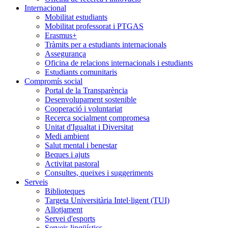
Internacional
Mobilitat estudiants
Mobilitat professorat i PTGAS
Erasmus+
Tràmits per a estudiants internacionals
Assegurança
Oficina de relacions internacionals i estudiants
Estudiants comunitaris
Compromís social
Portal de la Transparència
Desenvolupament sostenible
Cooperació i voluntariat
Recerca socialment compromesa
Unitat d'Igualtat i Diversitat
Medi ambient
Salut mental i benestar
Beques i ajuts
Activitat pastoral
Consultes, queixes i suggeriments
Serveis
Biblioteques
Targeta Universitària Intel·ligent (TUI)
Allotjament
Servei d'esports
Serveis lingüístics