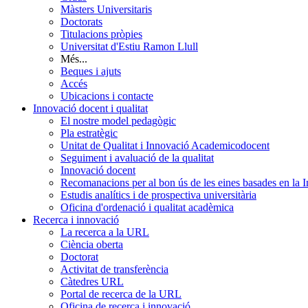
Màsters Universitaris
Doctorats
Titulacions pròpies
Universitat d'Estiu Ramon Llull
Més...
Beques i ajuts
Accés
Ubicacions i contacte
Innovació docent i qualitat
El nostre model pedagògic
Pla estratègic
Unitat de Qualitat i Innovació Academicodocent
Seguiment i avaluació de la qualitat
Innovació docent
Recomanacions per al bon ús de les eines basades en la Int
Estudis analítics i de prospectiva universitària
Oficina d'ordenació i qualitat acadèmica
Recerca i innovació
La recerca a la URL
Ciència oberta
Doctorat
Activitat de transferència
Càtedres URL
Portal de recerca de la URL
Oficina de recerca i innovació