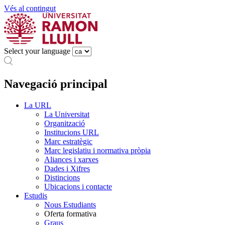
Vés al contingut
Select your language
Navegació principal
La URL
La Universitat
Organització
Institucions URL
Marc estratègic
Marc legislatiu i normativa pròpia
Aliances i xarxes
Dades i Xifres
Distincions
Ubicacions i contacte
Estudis
Nous Estudiants
Oferta formativa
Graus