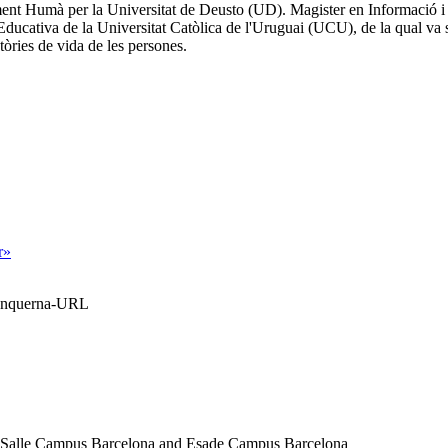
t Humà per la Universitat de Deusto (UD). Magister en Informació i Co
ucativa de la Universitat Catòlica de l'Uruguai (UCU), de la qual va ser
ctòries de vida de les persones.
r»
Blanquerna-URL
a Salle Campus Barcelona and Esade Campus Barcelona