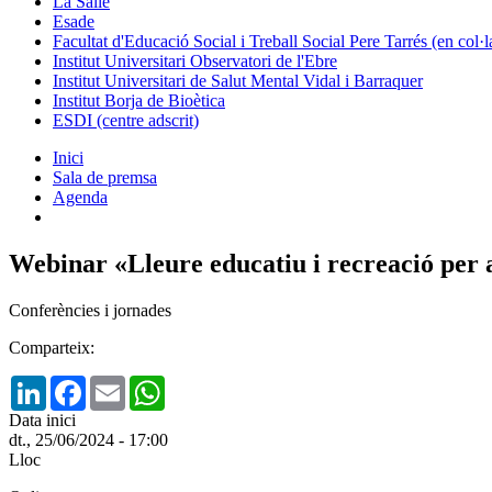
La Salle
Esade
Facultat d'Educació Social i Treball Social Pere Tarrés (en col
Institut Universitari Observatori de l'Ebre
Institut Universitari de Salut Mental Vidal i Barraquer
Institut Borja de Bioètica
ESDI (centre adscrit)
Inici
Sala de premsa
Agenda
Webinar «Lleure educatiu i recreació per a
Conferències i jornades
Comparteix:
LinkedIn
Facebook
Email
WhatsApp
Data inici
dt., 25/06/2024 - 17:00
Lloc