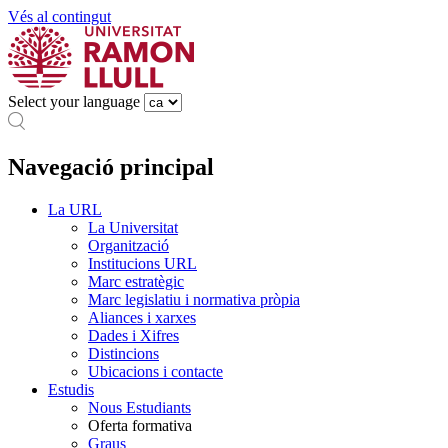
Vés al contingut
Select your language
Navegació principal
La URL
La Universitat
Organització
Institucions URL
Marc estratègic
Marc legislatiu i normativa pròpia
Aliances i xarxes
Dades i Xifres
Distincions
Ubicacions i contacte
Estudis
Nous Estudiants
Oferta formativa
Graus