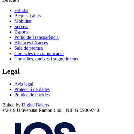
Directe a
Estudis
Beques i ajuts
Mobilitat
Serveis
Esports
Portal de Transparència
Aliances i Xarxes
Sala de premsa
Contactes de comunicació
Consultes, queixes i suggeriments
Legal
Avís legal
Protecció de dades
Política de cookies
Baked by
Digital Bakers
©2019 Universitat Ramon Llull | NIF G-59069740