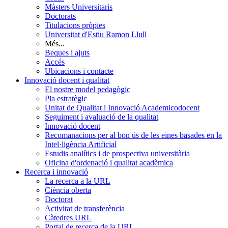
Màsters Universitaris
Doctorats
Titulacions pròpies
Universitat d'Estiu Ramon Llull
Més...
Beques i ajuts
Accés
Ubicacions i contacte
Innovació docent i qualitat
El nostre model pedagògic
Pla estratègic
Unitat de Qualitat i Innovació Academicodocent
Seguiment i avaluació de la qualitat
Innovació docent
Recomanacions per al bon ús de les eines basades en la
Intel·ligència Artificial
Estudis analítics i de prospectiva universitària
Oficina d'ordenació i qualitat acadèmica
Recerca i innovació
La recerca a la URL
Ciència oberta
Doctorat
Activitat de transferència
Càtedres URL
Portal de recerca de la URL