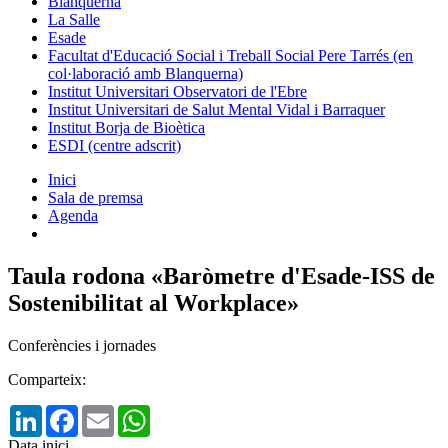
Blanquerna
La Salle
Esade
Facultat d'Educació Social i Treball Social Pere Tarrés (en
col·laboració amb Blanquerna)
Institut Universitari Observatori de l'Ebre
Institut Universitari de Salut Mental Vidal i Barraquer
Institut Borja de Bioètica
ESDI (centre adscrit)
Inici
Sala de premsa
Agenda
Taula rodona «Baròmetre d'Esade-ISS de
Sostenibilitat al Workplace»
Conferències i jornades
Comparteix:
LinkedIn
Facebook
Email
WhatsApp
Data inici