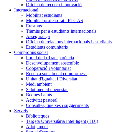
Oficina de recerca i innovació
Internacional
Mobilitat estudiants
Mobilitat professorat i PTGAS
Erasmus+
Tràmits per a estudiants internacionals
Assegurança
Oficina de relacions internacionals i estudiants
Estudiants comunitaris
Compromís social
Portal de la Transparència
Desenvolupament sostenible
Cooperació i voluntariat
Recerca socialment compromesa
Unitat d'Igualtat i Diversitat
Medi ambient
Salut mental i benestar
Beques i ajuts
Activitat pastoral
Consultes, queixes i suggeriments
Serveis
Biblioteques
Targeta Universitària Intel·ligent (TUI)
Allotjament
Servei d'esports