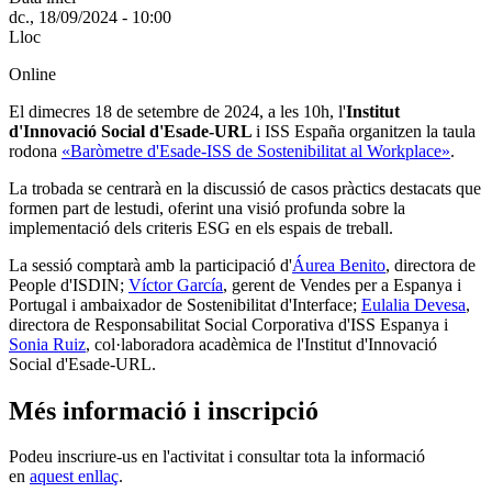
dc., 18/09/2024 - 10:00
Lloc
Online
El dimecres 18 de setembre de 2024, a les 10h, l'
Institut
d'Innovació Social d'Esade-URL
i ISS España organitzen la taula
rodona
«Baròmetre d'Esade-ISS de Sostenibilitat al Workplace»
.
La trobada se centrarà en la discussió de casos pràctics destacats que
formen part de lestudi, oferint una visió profunda sobre la
implementació dels criteris ESG en els espais de treball.
La sessió comptarà amb la participació d'
Áurea Benito
, directora de
People d'ISDIN;
Víctor García
, gerent de Vendes per a Espanya i
Portugal i ambaixador de Sostenibilitat d'Interface;
Eulalia Devesa
,
directora de Responsabilitat Social Corporativa d'ISS Espanya i
Sonia Ruiz
, col·laboradora acadèmica de l'Institut d'Innovació
Social d'Esade-URL.
Més informació i inscripció
Podeu inscriure-us en l'activitat i consultar tota la informació
en
aquest enllaç
.