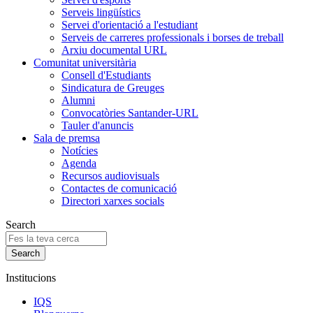
Serveis lingüístics
Servei d'orientació a l'estudiant
Serveis de carreres professionals i borses de treball
Arxiu documental URL
Comunitat universitària
Consell d'Estudiants
Sindicatura de Greuges
Alumni
Convocatòries Santander-URL
Tauler d'anuncis
Sala de premsa
Notícies
Agenda
Recursos audiovisuals
Contactes de comunicació
Directori xarxes socials
Search
Institucions
IQS