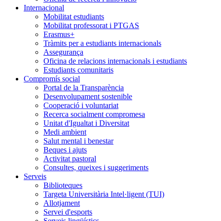
Internacional
Mobilitat estudiants
Mobilitat professorat i PTGAS
Erasmus+
Tràmits per a estudiants internacionals
Assegurança
Oficina de relacions internacionals i estudiants
Estudiants comunitaris
Compromís social
Portal de la Transparència
Desenvolupament sostenible
Cooperació i voluntariat
Recerca socialment compromesa
Unitat d'Igualtat i Diversitat
Medi ambient
Salut mental i benestar
Beques i ajuts
Activitat pastoral
Consultes, queixes i suggeriments
Serveis
Biblioteques
Targeta Universitària Intel·ligent (TUI)
Allotjament
Servei d'esports
Serveis lingüístics