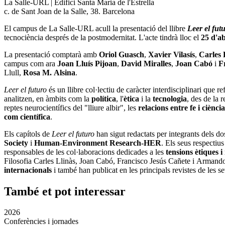
La Salle-URL | Edifici Santa Maria de l'Estrella
c. de Sant Joan de la Salle, 38. Barcelona
El campus de La Salle-URL acull la presentació del llibre
Leer el fut
tecnociència després de la postmodernitat. L'acte tindrà lloc el
25 d'ab
La presentació comptarà amb
Oriol Guasch
,
Xavier Vilasís
,
Carles 
campus com ara
Joan Lluís Pijoan
,
David Miralles
,
Joan Cabó
i
F
Llull,
Rosa M. Alsina
.
Leer el futuro
és un llibre col·lectiu de caràcter interdisciplinari que r
analitzen, en àmbits com la
política
, l'
ètica
i la
tecnologia
, des de la 
reptes neurocientífics del "lliure albir", les
relacions entre fe i ciència
com científica
.
Els capítols de
Leer el futuro
han sigut redactats per integrants dels d
Society
i
Human-Environment Research-HER
. Els seus respectiu
responsables de les col·laboracions dedicades a les
tensions ètiques i
Filosofia Carles Llinàs, Joan Cabó, Francisco Jesús Cañete i Armando 
internacionals
i també han publicat en les principals revistes de les se
També et pot interessar
2026
Conferències i jornades