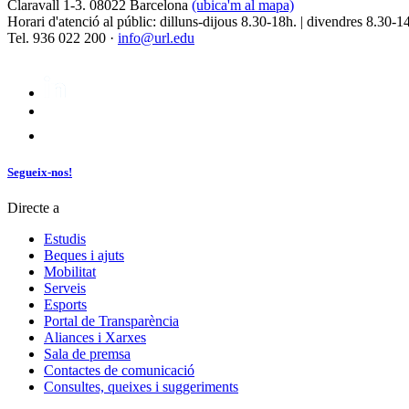
Claravall 1-3. 08022 Barcelona
(ubica'm al mapa)
Horari d'atenció al públic: dilluns-dijous 8.30-18h. | divendres 8.30-1
Tel. 936 022 200 ·
info@url.edu
Segueix-nos!
Directe a
Estudis
Beques i ajuts
Mobilitat
Serveis
Esports
Portal de Transparència
Aliances i Xarxes
Sala de premsa
Contactes de comunicació
Consultes, queixes i suggeriments