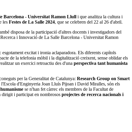
e Barcelona - Universitat Ramon Llull
i que analitza la cultura i
e les
Festes de La Salle 2024
, que se celebren del 22 al 26 d'abril.
 també disposa de la participació d'altres docents i investigadors del
de Recerca i Innovació de La Salle Barcelona - Universitat Ramon
t: esgotament excitat i ironia aclaparadora. Els diferents capítols
acte de la telefonia mòbil i la digitalització creixent, sense oblidar els
 realitzar un exercici retroactiu des d'una
perspectiva tant humanista
coneguts per la Generalitat de Catalunya:
Research Group on Smart
 l'Escola d'Enginyeria Joan Lluís Pijoan i David Miralles, són els
 l'humanisme
se n'han fet càrrec els membres de la Facultat de
dirigit i participat en nombrosos
projectes de recerca nacionals i