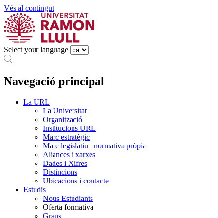
Vés al contingut
Select your language
Navegació principal
La URL
La Universitat
Organització
Institucions URL
Marc estratègic
Marc legislatiu i normativa pròpia
Aliances i xarxes
Dades i Xifres
Distincions
Ubicacions i contacte
Estudis
Nous Estudiants
Oferta formativa
Graus