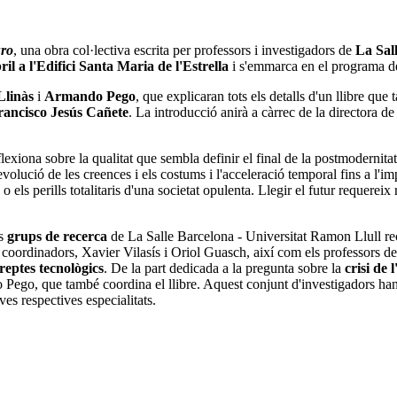
uro
, una obra col·lectiva escrita per professors i investigadors de
La Sall
ril a l'Edifici Santa Maria de l'Estrella
i s'emmarca en el programa d
Llinàs
i
Armando Pego
, que explicaran tots els detalls d'un llibre que
rancisco Jesús Cañete
. La introducció anirà a càrrec de la directora 
eflexiona sobre la qualitat que sembla definir el final de la postmodernita
revolució de les creences i els costums i l'acceleració temporal fins a l'imp
o els perills totalitaris d'una societat opulenta. Llegir el futur requereix
os
grups de recerca
de La Salle Barcelona - Universitat Ramon Llull re
s coordinadors, Xavier Vilasís i Oriol Guasch, així com els professors de
 reptes tecnològics
. De la part dedicada a la pregunta sobre la
crisi de
Pego, que també coordina el llibre. Aquest conjunt d'investigadors han 
ves respectives especialitats.