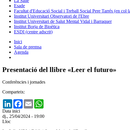
La Salle
Esade
Facultat d'Educació Social i Treball Social Pere Tarrés (en col
Institut Universitari Observatori de l'Ebre
Institut Universitari de Salut Mental Vidal i Barraquer
Institut Borja de Bioètica
ESDI (centre adscrit)
Inici
Sala de premsa
Agenda
Presentació del llibre «Leer el futuro»
Conferències i jornades
Comparteix:
LinkedIn
Facebook
Email
WhatsApp
Data inici
dj., 25/04/2024 - 19:00
Lloc