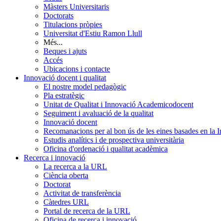
Màsters Universitaris
Doctorats
Titulacions pròpies
Universitat d'Estiu Ramon Llull
Més...
Beques i ajuts
Accés
Ubicacions i contacte
Innovació docent i qualitat
El nostre model pedagògic
Pla estratègic
Unitat de Qualitat i Innovació Academicodocent
Seguiment i avaluació de la qualitat
Innovació docent
Recomanacions per al bon ús de les eines basades en la Int
Estudis analítics i de prospectiva universitària
Oficina d'ordenació i qualitat acadèmica
Recerca i innovació
La recerca a la URL
Ciència oberta
Doctorat
Activitat de transferència
Càtedres URL
Portal de recerca de la URL
Oficina de recerca i innovació