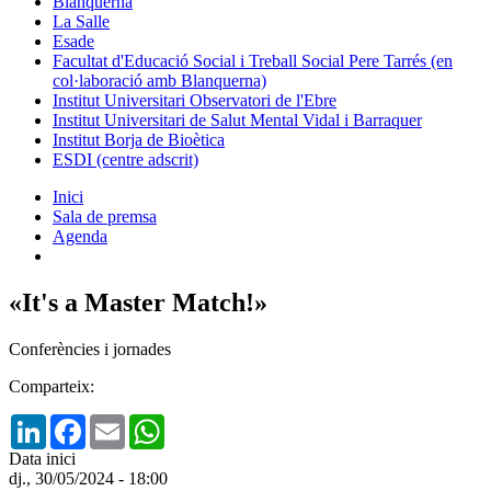
Blanquerna
La Salle
Esade
Facultat d'Educació Social i Treball Social Pere Tarrés (en
col·laboració amb Blanquerna)
Institut Universitari Observatori de l'Ebre
Institut Universitari de Salut Mental Vidal i Barraquer
Institut Borja de Bioètica
ESDI (centre adscrit)
Inici
Sala de premsa
Agenda
«It's a Master Match!»
Conferències i jornades
Comparteix:
LinkedIn
Facebook
Email
WhatsApp
Data inici
dj., 30/05/2024 - 18:00