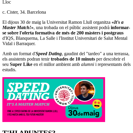
Lloc
c. Cister, 34. Barcelona
El
dijous 30 de maig la Universitat Ramon Llull organitza
«
It's a
Master Match!
»
, una trobada on el públic assistent podrà
informar-
se sobre l'oferta formativa de més de 200 màsters i postgraus
d'IQS, Blanquerna, La Salle i l'Institut Universitari de Salut Mental
Vidal i Barraquer.
Amb un format d'
Speed Dating
, gaudint del "tardeo" a una terrassa,
els assistents podran tenir
trobades de 10 minuts
per descobrir el
seu
Super Like
en el millor ambient amb
alumni
i representants dels
estudis.
T'HI APUNTES?