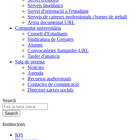
Serveis lingüístics
Servei d'orientació a l'estudiant
Serveis de carreres professionals i borses de treball
Arxiu documental URL
Comunitat universitària
Consell d'Estudiants
Sindicatura de Greuges
Alumni
Convocatòries Santander-URL
Tauler d'anuncis
Sala de premsa
Notícies
Agenda
Recursos audiovisuals
Contactes de comunicació
Directori xarxes socials
Search
Institucions
IQS