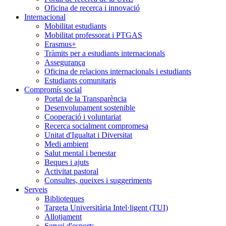
Oficina de recerca i innovació
Internacional
Mobilitat estudiants
Mobilitat professorat i PTGAS
Erasmus+
Tràmits per a estudiants internacionals
Assegurança
Oficina de relacions internacionals i estudiants
Estudiants comunitaris
Compromís social
Portal de la Transparència
Desenvolupament sostenible
Cooperació i voluntariat
Recerca socialment compromesa
Unitat d'Igualtat i Diversitat
Medi ambient
Salut mental i benestar
Beques i ajuts
Activitat pastoral
Consultes, queixes i suggeriments
Serveis
Biblioteques
Targeta Universitària Intel·ligent (TUI)
Allotjament
Servei d'esports