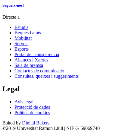
Segueix-nos!
Directe a
Estudis
Beques i ajuts
Mobilitat
Serveis
Esports
Portal de Transparència
Aliances i Xarxes
Sala de premsa
Contactes de comunicació
Consultes, queixes i suggeriments
Legal
Avís legal
Protecció de dades
Política de cookies
Baked by
Digital Bakers
©2019 Universitat Ramon Llull | NIF G-59069740