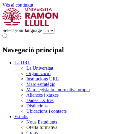
Vés al contingut
Select your language
Navegació principal
La URL
La Universitat
Organització
Institucions URL
Marc estratègic
Marc legislatiu i normativa pròpia
Aliances i xarxes
Dades i Xifres
Distincions
Ubicacions i contacte
Estudis
Nous Estudiants
Oferta formativa
Graus