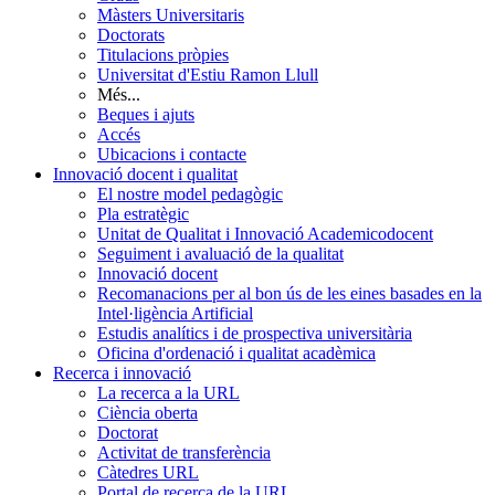
Màsters Universitaris
Doctorats
Titulacions pròpies
Universitat d'Estiu Ramon Llull
Més...
Beques i ajuts
Accés
Ubicacions i contacte
Innovació docent i qualitat
El nostre model pedagògic
Pla estratègic
Unitat de Qualitat i Innovació Academicodocent
Seguiment i avaluació de la qualitat
Innovació docent
Recomanacions per al bon ús de les eines basades en la
Intel·ligència Artificial
Estudis analítics i de prospectiva universitària
Oficina d'ordenació i qualitat acadèmica
Recerca i innovació
La recerca a la URL
Ciència oberta
Doctorat
Activitat de transferència
Càtedres URL
Portal de recerca de la URL